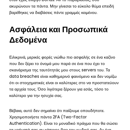
ακυρώνουν τα πάντα. Μην γίνεσαι το εύκολο θύμα επειδή
βαρέθηκες να διαβάσεις πέντε γραμμές κειμένου.
Ασφάλεια και Προσωπικά
Δεδομένα
Ειλικρινά, μερικές φορές νιώθω πιο ασφαλής σε ένα καζίνο
που δεν ξέρει το όνομά μου παρά σε ένα που έχει το
σκανάρισμα της ταυτότητάς μου στους servers του. Τα
data breaches είναι καθημερινό φαινόμενο και δεν νομίζω
ότι οι στοιχηματικές είναι οι καλύτερες στο να προστατεύουν
τα αρχεία τους. Όσο λιγότερα ξέρουν για εσάς, τόσο το
καλύτερο για την ησυχία σας.
Βέβαια, αυτό δεν σημαίνει ότι παίζουμε οπουδήποτε.
Χρησιμοποιήστε πάντα 2FA (Two-Factor
Authentication). Είναι το μοναδικό πράγμα που θα σώσει
τα χρήματά σας αν κάποιος βρει τον κωδικό σας. Αν ένα