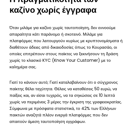
καζίνο χωρίς έγγραφα
Όταν μιλάμε για καζίνο χωρίς ταυτοποίηση, δεν εννοούμε
απαραίτητα κάτι παράνομο ή σκοτεινό. Μιλάμε για
πλατφόρμες που λειτουργούν κυρίως με κρυπτονομίσματα ή
διαθέτουν άδειες από δικαιοδοσίες όπως το Κουρασάο, οι
οποίες επιτρέπουν στους παίκτες να ξεκινήσουν τη δράση
χωρίς το κλασικό KYC (Know Your Customer) με το
καλημέρα σας.
Γιατί το κάνουν αυτό; Γιατί καταλαβαίνουν ότι ο σύγχρονος
παίκτης θέλει ταχύτητα. Θέλεις να καταθέσεις 50 ευρώ, να
παίξεις και, αν είσαι τυχερός, να τα σηκώσεις σε 10 λεπτά
χωρίς να περιμένεις 3 μέρες την έγκριση της γραφειοκρατίας.
Σύμφωνα με πρόσφατα στατιστικά, το 42% των Ελλήνων
παικτών αναζητά πλέον ενεργά πλατφόρμες που δεν
απαιτούν άμεση ταυτοποίηση εγγράφων.