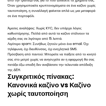
από την τράπεζά σας για το πού ξοδεύετε τα χρήματά σας.
Όταν χρησιμοποιείτε κρυπτονομίσματα σε ένα καζίνο χωρίς
ταυτοποίηση, η συναλλαγή φαίνεται απλά ως μια μεταφορά
σε ένα πορτοφόλι.
Άμεσες αναλήψεις: Χωρίς KYC, δεν υπάρχει λόγος
καθυστέρησης. Πολλά από αυτά τα καζίνο στέλνουν τα
κέρδη σας σε λιγότερο από 15 λεπτά.
Λιγότερο spam: Συνήθως ζητούν μόνο ένα email. Όχι
τηλέφωνα, όχι διευθύνσεις, όχι ενοχλητικά SMS.
Πρόσβαση από παντού: Μπορείτε να παίξετε από το κινητό
σας στο μετρό χωρίς να ανησυχείτε αν η εφαρμογή θα σας
πετάξει έξω επειδή δεν ανεβάσατε την τελευταία απόδειξη
της ΔΕΗ.
Συγκριτικός πίνακας:
Κανονικά καζίνο vs Καζίνο
χωρίς ταυτοποίηση