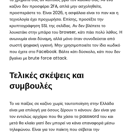
καζίνο δεν προσφέρει 2FA, απλά μην ασχοληθείτε,
προσπεράστε το. Είναι 2026, η ασφάλεια είναι το παν και η
τεχνολογία έχει προχωρήσει. Επίσης, προσέξτε την
κρυπτογράφηση SSL της σελίδας. Αν δεν βλέπετε το
λουκετάκι στην μπάρα του browser, κάτι πάει πολύ λάθος. Η
ανωνυμία είναι δύναμη, αλλά μόνο όταν συνοδεύεται από
σωστή ψηφιακή υγιεινή. Μην χρησιμοποιείτε τον ίδιο κωδικό
που έχετε στο Facebook. Βάλτε κάτι δύσκολο, κάτι που δεν
βγαίνει με brute force attack.
Τελικές σκέψεις και
συμβουλές
Το να παίζεις σε καζίνο χωρίς ταυτοποίηση στην Ελλάδα
είναι μια επιλογή για όσους ξέρουν τι κάνουν. Δεν είναι για
τον εντελώς αρχάριο που θα χάσει το password του και
μετά θα κλαίει γιατί δεν μπορεί να κάνει επαναφορά μέσω
τηλεφώνου. Είναι για τον παίκτη που σέβεται την