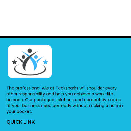
The professional VAs at Tecksharks will shoulder every
other responsibility and help you achieve a work-life
balance. Our packaged solutions and competitive rates
fit your business need perfectly without making a hole in
your pocket.
QUICK LINK