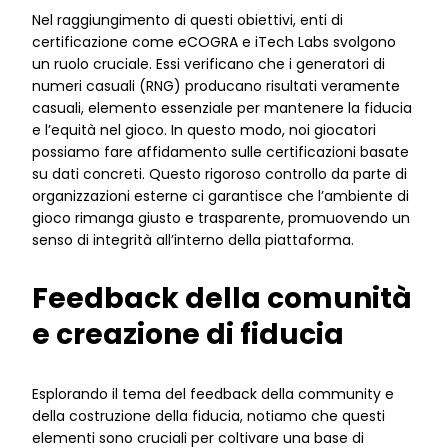
Nel raggiungimento di questi obiettivi, enti di
certificazione come eCOGRA e iTech Labs svolgono
un ruolo cruciale. Essi verificano che i generatori di
numeri casuali (RNG) producano risultati veramente
casuali, elemento essenziale per mantenere la fiducia
e l’equità nel gioco. In questo modo, noi giocatori
possiamo fare affidamento sulle certificazioni basate
su dati concreti. Questo rigoroso controllo da parte di
organizzazioni esterne ci garantisce che l’ambiente di
gioco rimanga giusto e trasparente, promuovendo un
senso di integrità all’interno della piattaforma.
Feedback della comunità
e creazione di fiducia
Esplorando il tema del feedback della community e
della costruzione della fiducia, notiamo che questi
elementi sono cruciali per coltivare una base di