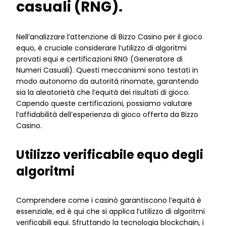
casuali (RNG).
Nell’analizzare l’attenzione di Bizzo Casino per il gioco
equo, è cruciale considerare l’utilizzo di algoritmi
provati equi e certificazioni RNG (Generatore di
Numeri Casuali). Questi meccanismi sono testati in
modo autonomo da autorità rinomate, garantendo
sia la aleatorietà che l’equità dei risultati di gioco.
Capendo queste certificazioni, possiamo valutare
l’affidabilità dell’esperienza di gioco offerta da Bizzo
Casino.
Utilizzo verificabile equo degli
algoritmi
Comprendere come i casinò garantiscono l’equità è
essenziale, ed è qui che si applica l’utilizzo di algoritmi
verificabili equi. Sfruttando la tecnologia blockchain, i