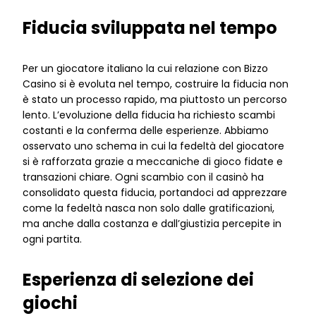
Fiducia sviluppata nel tempo
Per un giocatore italiano la cui relazione con Bizzo
Casino si è evoluta nel tempo, costruire la fiducia non
è stato un processo rapido, ma piuttosto un percorso
lento. L’evoluzione della fiducia ha richiesto scambi
costanti e la conferma delle esperienze. Abbiamo
osservato uno schema in cui la fedeltà del giocatore
si è rafforzata grazie a meccaniche di gioco fidate e
transazioni chiare. Ogni scambio con il casinò ha
consolidato questa fiducia, portandoci ad apprezzare
come la fedeltà nasca non solo dalle gratificazioni,
ma anche dalla costanza e dall’giustizia percepite in
ogni partita.
Esperienza di selezione dei
giochi