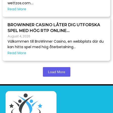
wettzos.com....
Read More
BROWINNER CASINO LÅTER DIG UTFORSKA
SPEL MED HÖG RTP ONLINE…
August 4, 2026
Välkommen till BroWinner Casino, en webbplats där du
kan hitta spel med hög återbetalning...
Read More
Load More