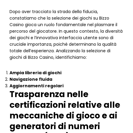
Dopo aver tracciato la strada della fiducia,
constatiamo che la selezione dei giochi su Bizzo
Casino gioca un ruolo fondamentale nel plasmare il
percorso del giocatore. In questo contesto, la diversità
dei giochi e l’innovativa interfaccia utente sono di
cruciale importanza, poiché determinano la qualità
totale dell’esperienza. Analizzando la selezione di
giochi di Bizzo Casino, identifichiamo:
Ampia libreria di giochi
Navigazione fluida
Aggiornamenti regolari
Trasparenza nelle
certificazioni relative alle
meccaniche di gioco e ai
generatori di numeri