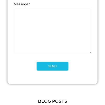
Message
*
BLOG POSTS