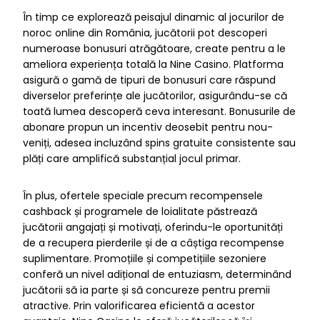
În timp ce explorează peisajul dinamic al jocurilor de
noroc online din România, jucătorii pot descoperi
numeroase bonusuri atrăgătoare, create pentru a le
ameliora experiența totală la Nine Casino. Platforma
asigură o gamă de tipuri de bonusuri care răspund
diverselor preferințe ale jucătorilor, asigurându-se că
toată lumea descoperă ceva interesant. Bonusurile de
abonare propun un incentiv deosebit pentru nou-
veniți, adesea incluzând spins gratuite consistente sau
plăți care amplifică substanțial jocul primar.
În plus, ofertele speciale precum recompensele
cashback și programele de loialitate păstrează
jucătorii angajați și motivați, oferindu-le oportunități
de a recupera pierderile și de a câștiga recompense
suplimentare. Promoțiile și competițiile sezoniere
conferă un nivel adițional de entuziasm, determinând
jucătorii să ia parte și să concureze pentru premii
atractive. Prin valorificarea eficientă a acestor