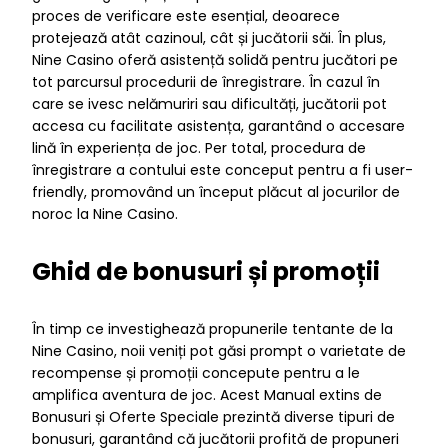
proces de verificare este esențial, deoarece
protejează atât cazinoul, cât și jucătorii săi. În plus,
Nine Casino oferă asistență solidă pentru jucători pe
tot parcursul procedurii de înregistrare. În cazul în
care se ivesc nelămuriri sau dificultăți, jucătorii pot
accesa cu facilitate asistența, garantând o accesare
lină în experiența de joc. Per total, procedura de
înregistrare a contului este conceput pentru a fi user-
friendly, promovând un început plăcut al jocurilor de
noroc la Nine Casino.
Ghid de bonusuri și promoții
În timp ce investighează propunerile tentante de la
Nine Casino, noii veniți pot găsi prompt o varietate de
recompense și promoții concepute pentru a le
amplifica aventura de joc. Acest Manual extins de
Bonusuri și Oferte Speciale prezintă diverse tipuri de
bonusuri, garantând că jucătorii profită de propuneri