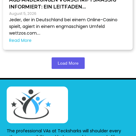
NFORMIERT: EIN LEITFADEN…
August 5, 2026
Jeder, der in Deutschland bei einem Online-Casino
spielt, agiert in einem engmaschigen Umfeld
wettzos.com....
Read More
Load More
The professional VAs at Tecksharks will shoulder every