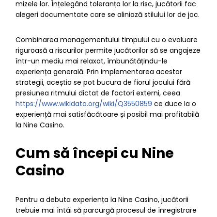
mizele lor. Înțelegând toleranța lor la risc, jucătorii fac
alegeri documentate care se aliniază stilului lor de joc.
Combinarea managementului timpului cu o evaluare
riguroasă a riscurilor permite jucătorilor să se angajeze
într-un mediu mai relaxat, îmbunătățindu-le
experiența generală. Prin implementarea acestor
strategii, aceștia se pot bucura de fiorul jocului fără
presiunea ritmului dictat de factori externi, ceea
https://www.wikidata.org/wiki/Q3550859
ce duce la o
experiență mai satisfăcătoare și posibil mai profitabilă
la Nine Casino.
Cum să începi cu Nine
Casino
Pentru a debuta experiența la Nine Casino, jucătorii
trebuie mai întâi să parcurgă procesul de înregistrare