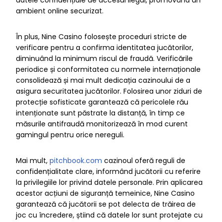
datele confidențiale de accesul ilegal, promovând un
ambient online securizat.
În plus, Nine Casino folosește proceduri stricte de
verificare pentru a confirma identitatea jucătorilor,
diminuând la minimum riscul de fraudă. Verificările
periodice și conformitatea cu normele internaționale
consolidează și mai mult dedicația cazinoului de a
asigura securitatea jucătorilor. Folosirea unor ziduri de
protecție sofisticate garantează că pericolele rău
intenționate sunt păstrate la distanță, în timp ce
măsurile antifraudă monitorizează în mod curent
gamingul pentru orice nereguli.
Mai mult,
pitchbook.com
cazinoul oferă reguli de
confidențialitate clare, informând jucătorii cu referire
la privilegiile lor privind datele personale. Prin aplicarea
acestor acțiuni de siguranță temeinice, Nine Casino
garantează că jucătorii se pot delecta de trăirea de
joc cu încredere, știind că datele lor sunt protejate cu