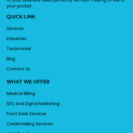
fit your business need perfectly without making a hole in
your pocket.
QUICK LINK
Services
Industries
Testimonial
Blog
Contact Us
WHAT WE OFFER
Medical Billing
SEO And Digital Marketing
Front Desk Services
Credentialing Services