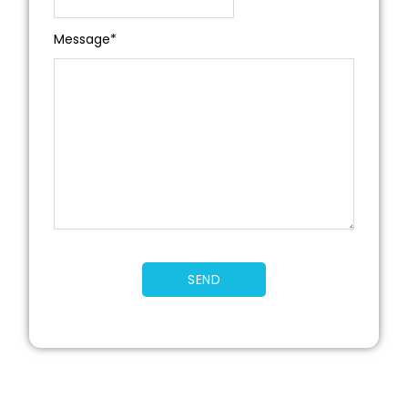
Message
*