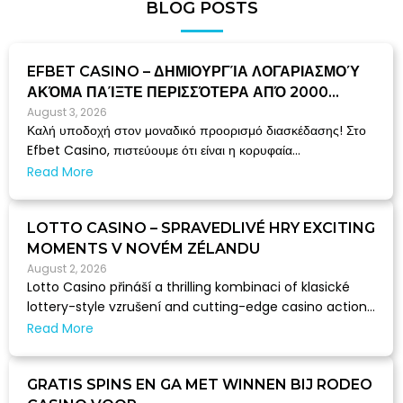
BLOG POSTS
EFBET CASINO – ΔΗΜΙΟΥΡΓΊΑ ΛΟΓΑΡΙΑΣΜΟΎ
ΑΚΌΜΑ ΠΑΊΞΤΕ ΠΕΡΙΣΣΌΤΕΡΑ ΑΠΌ 2000…
August 3, 2026
Καλή υποδοχή στον μοναδικό προορισμό διασκέδασης! Στο
Efbet Casino, πιστεύουμε ότι είναι η κορυφαία...
Read More
LOTTO CASINO – SPRAVEDLIVÉ HRY EXCITING
MOMENTS V NOVÉM ZÉLANDU
August 2, 2026
Lotto Casino přináší a thrilling kombinaci of klasické
lottery-style vzrušení and cutting-edge casino action...
Read More
GRATIS SPINS EN GA MET WINNEN BIJ RODEO