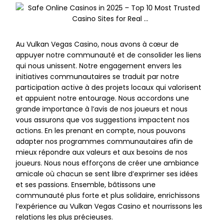
Au Vulkan Vegas Casino, nous avons à cœur de
appuyer notre communauté et de consolider les liens
qui nous unissent. Notre engagement envers les
initiatives communautaires se traduit par notre
participation active à des projets locaux qui valorisent
et appuient notre entourage. Nous accordons une
grande importance à l’avis de nos joueurs et nous
vous assurons que vos suggestions impactent nos
actions. En les prenant en compte, nous pouvons
adapter nos programmes communautaires afin de
mieux répondre aux valeurs et aux besoins de nos
joueurs. Nous nous efforçons de créer une ambiance
amicale où chacun se sent libre d’exprimer ses idées
et ses passions. Ensemble, bâtissons une
communauté plus forte et plus solidaire, enrichissons
l’expérience au Vulkan Vegas Casino et nourrissons les
relations les plus précieuses.