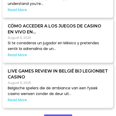
understand you’re...
Read More
CÓMO ACCEDER A LOS JUEGOS DE CASINO
EN VIVO EN…
August 6, 2026
Si te consideras un jugador en México y pretendes
sentir la adrenalina de un...
Read More
LIVE GAMES REVIEW IN BELGIË BIJ LEGIONBET
CASINO
August 6, 2026
Belgische spelers die de ambiance van een fysiek
casino wensen zonder de deur uit...
Read More