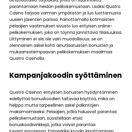
ainutlaatuisia tarjouksia, jotka on suunniteltu
parantamaan heidän pelikokemustaan. Lisäksi Quatro
Casino tarjoaa varman ympäristön ja luo luottamusta
uusien jäsenten parissa. Painottamalla kotimaisten
pelaajien vaatimukset sivusto luo erityisen online-
pelikokemuksen, joka on täynnä jännittäviä tilaisuuksia.
Liittyminen ei siis ole vain muodollisuus; se on
olennainen askel kohti ainutlaatuisten bonusten ja
mukaansatempaavan pelikokemuksen maailmaa
Quatro Casinolla.
Kampanjakoodin syöttäminen
Quatro Casinon erityisten bonusten hyödyntäminen
edellyttää bonuskoodien taitavaa käyttöä, mikä on
helppo mutta tarpeellinen askel palkintojen
maksimoimiseksi. Pelaajien, jotka haluavat parantaa
pelikokemustaan, suositellaan etsiä
bonuskoodivinkkejä, jotka voivat parantaa
lunastusprosessia. Esimerkiksi koodin kirjoittaminen