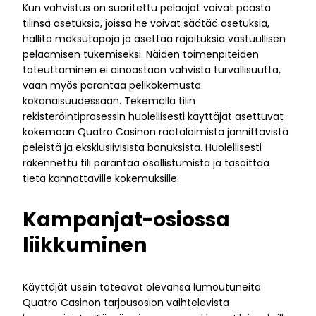
Kun vahvistus on suoritettu pelaajat voivat päästä
tilinsä asetuksia, joissa he voivat säätää asetuksia,
hallita maksutapoja ja asettaa rajoituksia vastuullisen
pelaamisen tukemiseksi. Näiden toimenpiteiden
toteuttaminen ei ainoastaan vahvista turvallisuutta,
vaan myös parantaa pelikokemusta
kokonaisuudessaan. Tekemällä tilin
rekisteröintiprosessin huolellisesti käyttäjät asettuvat
kokemaan Quatro Casinon räätälöimistä jännittävistä
peleistä ja eksklusiivisista bonuksista. Huolellisesti
rakennettu tili parantaa osallistumista ja tasoittaa
tietä kannattaville kokemuksille.
Kampanjat-osiossa
liikkuminen
Käyttäjät usein toteavat olevansa lumoutuneita
Quatro Casinon tarjousosion vaihtelevista