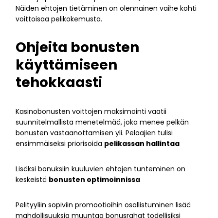
Näiden ehtojen tietäminen on olennainen vaihe kohti
voittoisaa pelikokemusta.
Ohjeita bonusten
käyttämiseen
tehokkaasti
Kasinobonusten voittojen maksimointi vaatii
suunnitelmallista menetelmää, joka menee pelkän
bonusten vastaanottamisen yli. Pelaajien tulisi
ensimmäiseksi priorisoida
pelikassan hallintaa
Lisäksi bonuksiin kuuluvien ehtojen tunteminen on
keskeistä
bonusten optimoinnissa
Pelityyliin sopiviin promootioihin osallistuminen lisää
mahdollisuuksia muuntaa bonusrahat todellisiksi