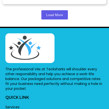
Load More
The professional VAs at Tecksharks will shoulder every
other responsibility and help you achieve a work-life
balance. Our packaged solutions and competitive rates
fit your business need perfectly without making a hole in
your pocket.
QUICK LINK
Services