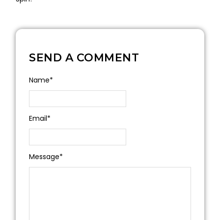
SEND A COMMENT
Name
*
Email
*
Message
*