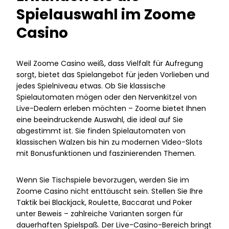
Spielauswahl im Zoome
Casino
Weil Zoome Casino weiß, dass Vielfalt für Aufregung
sorgt, bietet das Spielangebot für jeden Vorlieben und
jedes Spielniveau etwas. Ob Sie klassische
Spielautomaten mögen oder den Nervenkitzel von
Live-Dealern erleben möchten – Zoome bietet Ihnen
eine beeindruckende Auswahl, die ideal auf Sie
abgestimmt ist. Sie finden Spielautomaten von
klassischen Walzen bis hin zu modernen Video-Slots
mit Bonusfunktionen und faszinierenden Themen.
Wenn Sie Tischspiele bevorzugen, werden Sie im
Zoome Casino nicht enttäuscht sein. Stellen Sie Ihre
Taktik bei Blackjack, Roulette, Baccarat und Poker
unter Beweis – zahlreiche Varianten sorgen für
dauerhaften Spielspaß. Der Live-Casino-Bereich bringt