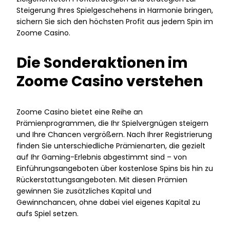
Steigerung Ihres Spielgeschehens in Harmonie bringen,
sichern Sie sich den höchsten Profit aus jedem Spin im
Zoome Casino.
Die Sonderaktionen im
Zoome Casino verstehen
Zoome Casino bietet eine Reihe an
Prämienprogrammen, die Ihr Spielvergnügen steigern
und Ihre Chancen vergrößern. Nach Ihrer Registrierung
finden Sie unterschiedliche Prämienarten, die gezielt
auf Ihr Gaming-Erlebnis abgestimmt sind – von
Einführungsangeboten über kostenlose Spins bis hin zu
Rückerstattungsangeboten. Mit diesen Prämien
gewinnen Sie zusätzliches Kapital und
Gewinnchancen, ohne dabei viel eigenes Kapital zu
aufs Spiel setzen.