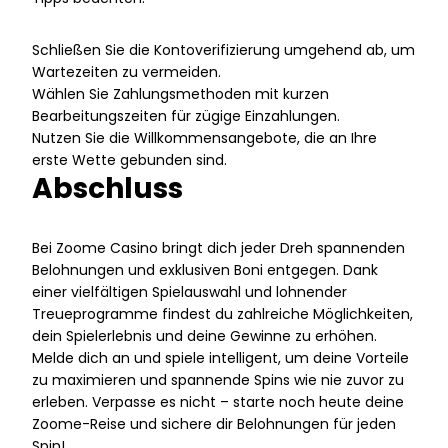
Schließen Sie die Kontoverifizierung umgehend ab, um
Wartezeiten zu vermeiden.
Wählen Sie Zahlungsmethoden mit kurzen
Bearbeitungszeiten für zügige Einzahlungen.
Nutzen Sie die Willkommensangebote, die an Ihre
erste Wette gebunden sind.
Abschluss
Bei Zoome Casino bringt dich jeder Dreh spannenden
Belohnungen und exklusiven Boni entgegen. Dank
einer vielfältigen Spielauswahl und lohnender
Treueprogramme findest du zahlreiche Möglichkeiten,
dein Spielerlebnis und deine Gewinne zu erhöhen.
Melde dich an und spiele intelligent, um deine Vorteile
zu maximieren und spannende Spins wie nie zuvor zu
erleben. Verpasse es nicht – starte noch heute deine
Zoome-Reise und sichere dir Belohnungen für jeden
Spin!