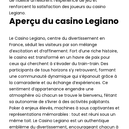
de fidélité améliorent l’expérience de jeu et
renforcent la satisfaction des joueurs au casino
Legiano.
Aperçu du casino Legiano
Le Casino Legiano, centre du divertissement en
France, séduit les visiteurs par son mélange
d’excitation et d’raffinement. Fort d’une riche histoire,
le casino est transformé en un havre de paix pour
ceux qui cherchent à s’évader du train-train. Des
participants de tous horizons s’y retrouvent, formant
une communauté dynamique qui s’épanouit grâce à
la camaraderie et au échange d’expériences. Ce
sentiment d’appartenance engendre une
atmosphère où chacun se trouve le bienvenu, fêtant
sa autonomie de s’livrer à des activités palpitants.
Poker à enjeux élevés, machines à sous captivantes et
représentations mémorables : tout est réuni sous un
même toit. Le Casino Legiano est un authentique
emblème du divertissement, encourageant chacun à