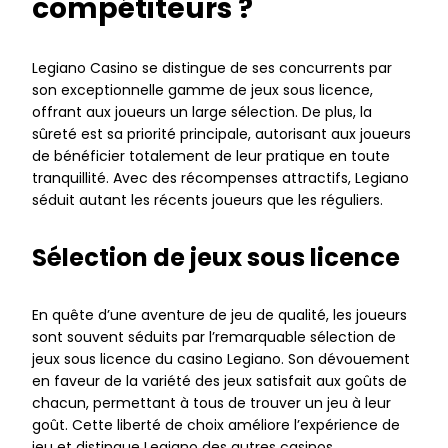
compétiteurs ?
Legiano Casino se distingue de ses concurrents par
son exceptionnelle gamme de jeux sous licence,
offrant aux joueurs un large sélection. De plus, la
sûreté est sa priorité principale, autorisant aux joueurs
de bénéficier totalement de leur pratique en toute
tranquillité. Avec des récompenses attractifs, Legiano
séduit autant les récents joueurs que les réguliers.
Sélection de jeux sous licence
En quête d’une aventure de jeu de qualité, les joueurs
sont souvent séduits par l’remarquable sélection de
jeux sous licence du casino Legiano. Son dévouement
en faveur de la variété des jeux satisfait aux goûts de
chacun, permettant à tous de trouver un jeu à leur
goût. Cette liberté de choix améliore l’expérience de
jeu et distingue Legiano des autres casinos.