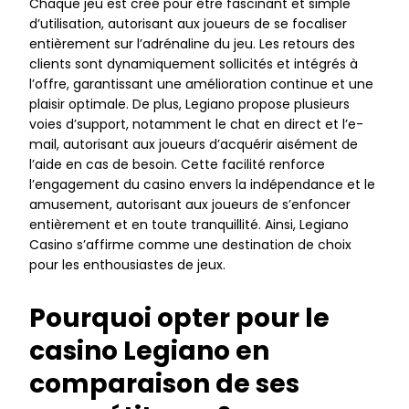
Chaque jeu est créé pour être fascinant et simple
d’utilisation, autorisant aux joueurs de se focaliser
entièrement sur l’adrénaline du jeu. Les retours des
clients sont dynamiquement sollicités et intégrés à
l’offre, garantissant une amélioration continue et une
plaisir optimale. De plus, Legiano propose plusieurs
voies d’support, notamment le chat en direct et l’e-
mail, autorisant aux joueurs d’acquérir aisément de
l’aide en cas de besoin. Cette facilité renforce
l’engagement du casino envers la indépendance et le
amusement, autorisant aux joueurs de s’enfoncer
entièrement et en toute tranquillité. Ainsi, Legiano
Casino s’affirme comme une destination de choix
pour les enthousiastes de jeux.
Pourquoi opter pour le
casino Legiano en
comparaison de ses