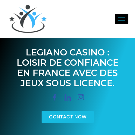
LEGIANO CASINO :
LOISIR DE CONFIANCE
EN FRANCE AVEC DES
JEUX SOUS LICENCE.
CONTACT NOW