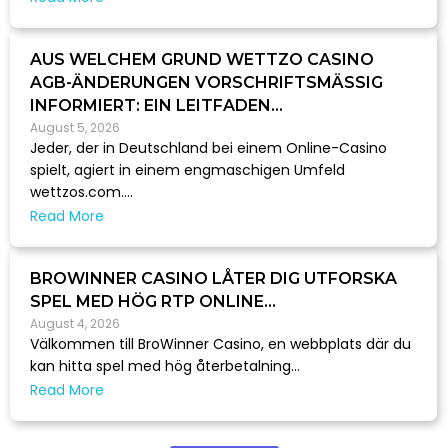
AUS WELCHEM GRUND WETTZO CASINO
AGB-ÄNDERUNGEN VORSCHRIFTSMÄSSIG I
NFORMIERT: EIN LEITFADEN…
August 5, 2026
Jeder, der in Deutschland bei einem Online-Casino
spielt, agiert in einem engmaschigen Umfeld
wettzos.com....
Read More
BROWINNER CASINO LÅTER DIG UTFORSKA
SPEL MED HÖG RTP ONLINE…
August 4, 2026
Välkommen till BroWinner Casino, en webbplats där du
kan hitta spel med hög återbetalning...
Read More