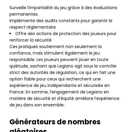
Surveille l’impartialité du jeu grâce à des évaluations
permanentes.
Implémente des audits constants pour garantir la
respect réglementaire
Offre des actions de protection des joueurs pour
renforcer la sécurité
Ces pratiques soutiennent non seulement la
confiance, mais stimulent également le jeu
responsable. Les joueurs peuvent jouer en toute
quiétude, sachant que Legiano agit sous le contrôle
strict des autorités de régulation, ce qui en fait une
option fiable pour ceux qui recherchent une
expérience de jeu indépendante et sécurisée en
France. En somme, l’engagement de Legiano en
matière de sécurité et d’équité améliore l’expérience
de jeu dans son ensemble.
Générateurs de nombres
aléatoires