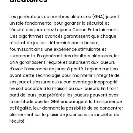
Les générateurs de nombres aléatoires (GNA) jouent
un rôle fondamental pour garantir la sécurité et
l’équité des jeux chez Legiano Casino Entertainment.
Ces algorithmes avancés garantissent que chaque
résultat de jeu est déterminé par le hasard,
fournissant ainsi une expérience stimulante et
surprenante. En générant des résultats aléatoires, les
GNA garantissent l’équité et autorisent aux joueurs
d’avoir l’assurance de jouer à parité. Legiano met en
avant cette technologie pour maintenir l’intégrité de
ses jeux et s’assurer qu’aucun avantage inapproprié
ne soit accordé à la maison ou aux joueurs. En tirant
parti de leurs jeux préférés, les joueurs peuvent avoir
la certitude que les GNA encouragent la transparence
et l’égalité, leur donnant la possibilité de se concentrer
pleinement sur le plaisir de jouer sans se inquiéter de
l’équité.