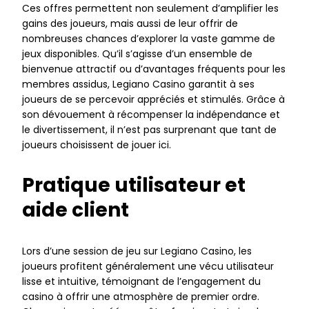
Ces offres permettent non seulement d’amplifier les
gains des joueurs, mais aussi de leur offrir de
nombreuses chances d’explorer la vaste gamme de
jeux disponibles. Qu’il s’agisse d’un ensemble de
bienvenue attractif ou d’avantages fréquents pour les
membres assidus, Legiano Casino garantit à ses
joueurs de se percevoir appréciés et stimulés. Grâce à
son dévouement à récompenser la indépendance et
le divertissement, il n’est pas surprenant que tant de
joueurs choisissent de jouer ici.
Pratique utilisateur et
aide client
Lors d’une session de jeu sur Legiano Casino, les
joueurs profitent généralement une vécu utilisateur
lisse et intuitive, témoignant de l’engagement du
casino à offrir une atmosphère de premier ordre.