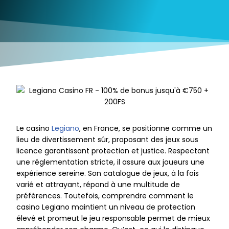
Le casino
Legiano
, en France, se positionne comme un
lieu de divertissement sûr, proposant des jeux sous
licence garantissant protection et justice. Respectant
une réglementation stricte, il assure aux joueurs une
expérience sereine. Son catalogue de jeux, à la fois
varié et attrayant, répond à une multitude de
préférences. Toutefois, comprendre comment le
casino Legiano maintient un niveau de protection
élevé et promeut le jeu responsable permet de mieux