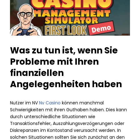
Was zu tun ist, wenn Sie
Probleme mit Ihren
finanziellen
Angelegenheiten haben
Nutzer im NV
Nv Casino
können manchmal
Schwierigkeiten mit ihren Guthaben haben. Dies kann
durch unterschiedliche Situationen wie
Transaktionsfehler, Auszahlungsverzögerungen oder
Diskrepanzen im Kontostand verursacht werden. In
solchen Situationen sollten Sie sich zunächst an den