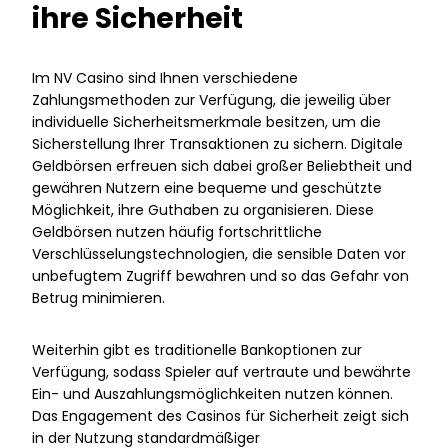
ihre Sicherheit
Im NV Casino sind Ihnen verschiedene
Zahlungsmethoden zur Verfügung, die jeweilig über
individuelle Sicherheitsmerkmale besitzen, um die
Sicherstellung Ihrer Transaktionen zu sichern. Digitale
Geldbörsen erfreuen sich dabei großer Beliebtheit und
gewähren Nutzern eine bequeme und geschützte
Möglichkeit, ihre Guthaben zu organisieren. Diese
Geldbörsen nutzen häufig fortschrittliche
Verschlüsselungstechnologien, die sensible Daten vor
unbefugtem Zugriff bewahren und so das Gefahr von
Betrug minimieren.
Weiterhin gibt es traditionelle Bankoptionen zur
Verfügung, sodass Spieler auf vertraute und bewährte
Ein- und Auszahlungsmöglichkeiten nutzen können.
Das Engagement des Casinos für Sicherheit zeigt sich
in der Nutzung standardmäßiger