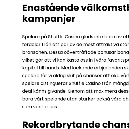
Enastående välkomst
kampanjer
Spelare på Shuffle Casino gläds inte bara av 
fördelar från ett par av de mest attraktiva st
branschen. Dessa oöverträffade bonusar banar
vilket gör att vi kan kasta oss in i våra favor
kapital till hands. Med lockande erbjudanden s
spelare får vi aldrig slut på chanser att öka v
spelare distinguerar Shuffle Casino från mängd
deal känns givande. Genom att maximera dessa
bara vårt spelande utan stärker också våra ch
som väntar oss.
Rekordbrytande chans 