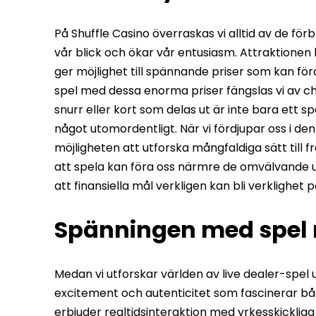
På Shuffle Casino överraskas vi alltid av de för
vår blick och ökar vår entusiasm. Attraktionen 
ger möjlighet till spännande priser som kan för
spel med dessa enorma priser fängslas vi av ch
snurr eller kort som delas ut är inte bara ett s
något utomordentligt. När vi fördjupar oss i den
möjligheten att utforska mångfaldiga sätt till 
att spela kan föra oss närmre de omvälvande u
att finansiella mål verkligen kan bli verklighet 
Spänningen med spel 
Medan vi utforskar världen av live dealer-spel
excitement och autenticitet som fascinerar bå
erbjuder realtidsinteraktion med yrkesskickliga