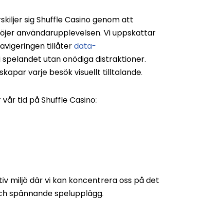
kiljer sig Shuffle Casino genom att
höjer användarupplevelsen. Vi uppskattar
avigeringen tillåter
data-
 i spelandet utan onödiga distraktioner.
apar varje besök visuellt tilltalande.
vår tid på Shuffle Casino:
 miljö där vi kan koncentrera oss på det
och spännande spelupplägg.