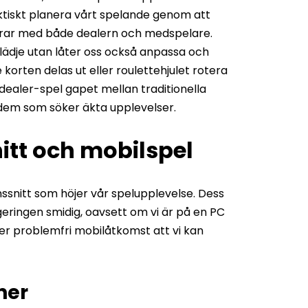
ktiskt planera vårt spelande genom att
erar med både dealern och medspelare.
glädje utan låter oss också anpassa och
e korten delas ut eller roulettehjulet rotera
 dealer-spel gapet mellan traditionella
 dem som söker äkta upplevelser.
itt och mobilspel
nssnitt som höjer vår spelupplevelse. Dess
eringen smidig, oavsett om vi är på en PC
er problemfri mobilåtkomst att vi kan
ner