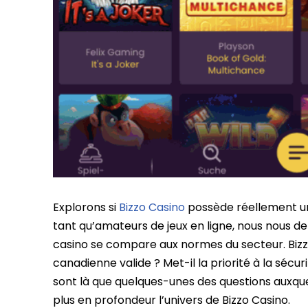
Explorons si
Bizzo Casino
possède réellement un
tant qu’amateurs de jeux en ligne, nous nou
casino se compare aux normes du secteur. Bizz
canadienne valide ? Met-il la priorité à la sécur
sont là que quelques-unes des questions auxqu
plus en profondeur l’univers de Bizzo Casino.