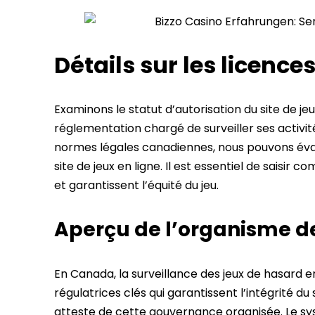
Détails sur les licence
Examinons le statut d’autorisation du site de jeu
réglementation chargé de surveiller ses activités
normes légales canadiennes, nous pouvons évalu
site de jeux en ligne. Il est essentiel de saisir
et garantissent l’équité du jeu.
Aperçu de l’organisme d
En Canada, la surveillance des jeux de hasard e
régulatrices clés qui garantissent l’intégrité du
atteste de cette gouvernance organisée. Le s