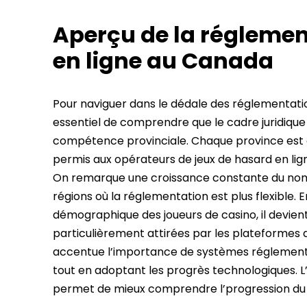
Aperçu de la réglemen
en ligne au Canada
Pour naviguer dans le dédale des réglementation
essentiel de comprendre que le cadre juridique
compétence provinciale. Chaque province est 
permis aux opérateurs de jeux de hasard en lig
On remarque une croissance constante du nom
régions où la réglementation est plus flexible.
démographique des joueurs de casino, il devien
particulièrement attirées par les plateformes
accentue l’importance de systèmes réglementai
tout en adoptant les progrès technologiques
permet de mieux comprendre l’progression du 