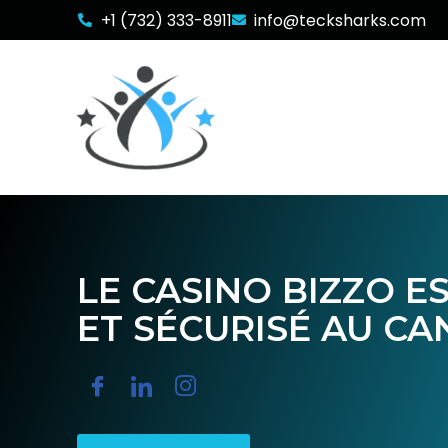
+1 (732) 333-8911
info@tecksharks.com
LE CASINO BIZZO ES
ET SÉCURISÉ AU CA