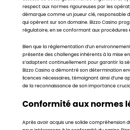
respect aux normes rigoureuses par les opéra
démarque comme un joueur clé, responsable de p
qui opèrent sur son domaine. Bizzo Casino pro
régulatoire, en se conformant aux procédures ét
Bien que la réglementation d’un environnement
présente des challenges inhérents à la mise en
s’adaptent continuellement pour garantir la sé
Bizzo Casino a démontré son détermination env
licences nécessaires, témoignant ainsi d’une a
de la reconnaissance de son importance crucia
Conformité aux normes l
Après avoir acquis une solide compréhension 