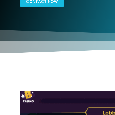
CONTACT NOW