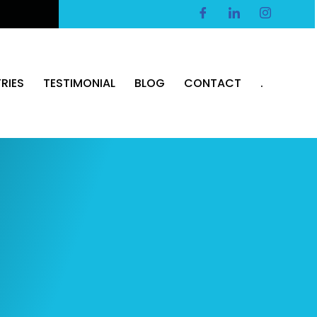
RIES
TESTIMONIAL
BLOG
CONTACT
.