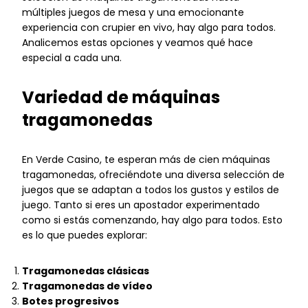
múltiples juegos de mesa y una emocionante
experiencia con crupier en vivo, hay algo para todos.
Analicemos estas opciones y veamos qué hace
especial a cada una.
Variedad de máquinas
tragamonedas
En Verde Casino, te esperan más de cien máquinas
tragamonedas, ofreciéndote una diversa selección de
juegos que se adaptan a todos los gustos y estilos de
juego. Tanto si eres un apostador experimentado
como si estás comenzando, hay algo para todos. Esto
es lo que puedes explorar:
Tragamonedas clásicas
Tragamonedas de vídeo
Botes progresivos