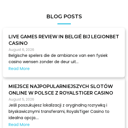
BLOG POSTS
LIVE GAMES REVIEW IN BELGIË BIJ LEGIONBET
CASINO
August 6, 2026
Belgische spelers die de ambiance van een fysiek
casino wensen zonder de deur uit...
Read More
MIEJSCE NAJPOPULARNIEJSZYCH SLOTÓW
ONLINE W POLSCE Z ROYALSTIGER CASINO
August 5, 2026
Jeśli poszukujesz lokalizacji z oryginalną rozrywką i
błyskawicznymi transferami, RoyalsTiger Casino to
idealna opcja....
Read More