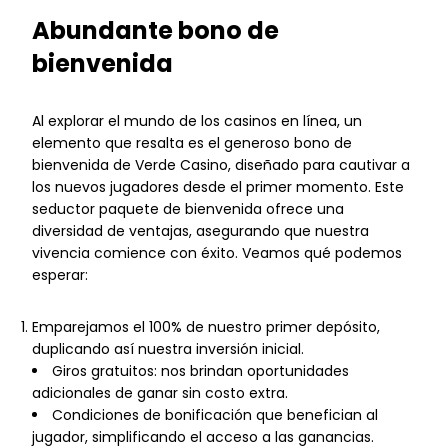
Abundante bono de
bienvenida
Al explorar el mundo de los casinos en línea, un
elemento que resalta es el generoso bono de
bienvenida de Verde Casino, diseñado para cautivar a
los nuevos jugadores desde el primer momento. Este
seductor paquete de bienvenida ofrece una
diversidad de ventajas, asegurando que nuestra
vivencia comience con éxito. Veamos qué podemos
esperar:
Emparejamos el 100% de nuestro primer depósito,
duplicando así nuestra inversión inicial.
Giros gratuitos: nos brindan oportunidades
adicionales de ganar sin costo extra.
Condiciones de bonificación que benefician al
jugador, simplificando el acceso a las ganancias.