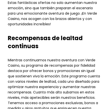
Estas fantásticas ofertas no solo aumentan nuestra
emoción, sino que también preparan el escenario
para una emocionante aventura de juego. ¡En Verde
Casino, nos acogen con los brazos abiertos y con
oportunidades increíbles!
Recompensas de lealtad
continuas
Mientras continuamos nuestra aventura con Verde
Casino, su programa de recompensas por fidelidad
destaca por ofrecer bonos y promociones sin igual
que sostienen viva la emoción. Este programa cuenta
con varios niveles de lealtad, cada uno diseñado para
optimizar nuestra experiencia y aumentar nuestras
recompensas. Cuanto más alto subamos en estos
niveles, más apetecibles serán nuestros beneficios.
Tenemos acceso a promociones exclusivas, bonos a
medida y giros gratuitos que enriquecen nuestra