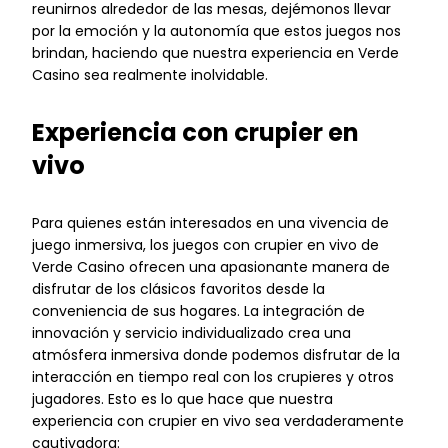
reunirnos alrededor de las mesas, dejémonos llevar
por la emoción y la autonomía que estos juegos nos
brindan, haciendo que nuestra experiencia en Verde
Casino sea realmente inolvidable.
Experiencia con crupier en
vivo
Para quienes están interesados en una vivencia de
juego inmersiva, los juegos con crupier en vivo de
Verde Casino ofrecen una apasionante manera de
disfrutar de los clásicos favoritos desde la
conveniencia de sus hogares. La integración de
innovación y servicio individualizado crea una
atmósfera inmersiva donde podemos disfrutar de la
interacción en tiempo real con los crupieres y otros
jugadores. Esto es lo que hace que nuestra
experiencia con crupier en vivo sea verdaderamente
cautivadora: