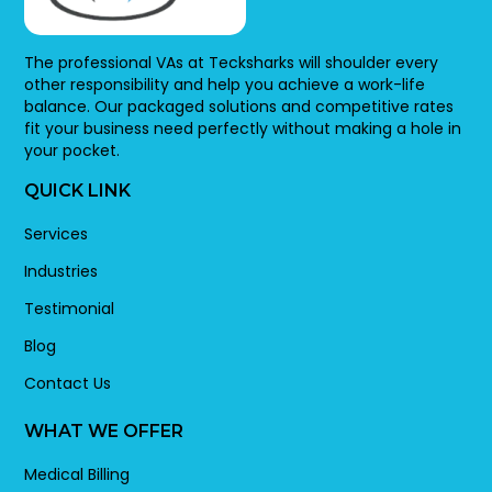
The professional VAs at Tecksharks will shoulder every
other responsibility and help you achieve a work-life
balance. Our packaged solutions and competitive rates
fit your business need perfectly without making a hole in
your pocket.
QUICK LINK
Services
Industries
Testimonial
Blog
Contact Us
WHAT WE OFFER
Medical Billing