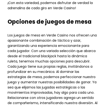
¡Con esta variedad, podemos disfrutar de verdad la
adrenalina de cada giro en Verde Casino!
Opciones de juegos de mesa
Los juegos de mesa en Verde Casino nos ofrecen una
apasionante combinación de táctica y azar,
garantizando una experiencia emocionante para
cada jugador. Con una variada selección que abarca
desde el tradicional blackjack hasta la dinámica
ruleta, tenemos muchas opciones para descubrir.
Cada juego tiene sus propias reglas, invitándonos a
profundizar en su mecánica. Al dominar las
estrategias de mesa, podemos perfeccionar nuestro
juego y aumentar nuestras posibilidades de ganar. Ya
sea que elijamos las jugadas estratégicas o las
movimientos improvisadas, hay algo para cada uno.
Relacionarse con otros jugadores agrega un sentido
de compañerismo, intensificando nuestra diversión. Al