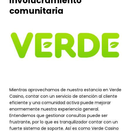
involucramiento
comunitaria
Mientras aprovechamos de nuestra estancia en Verde
Casino, contar con un servicio de atención al cliente
eficiente y una comunidad activa puede mejorar
enormemente nuestra experiencia general.
Entendemos que gestionar consultas puede ser
frustrante, por lo que es tranquilizador contar con un
fuerte sistema de soporte. Así es como Verde Casino