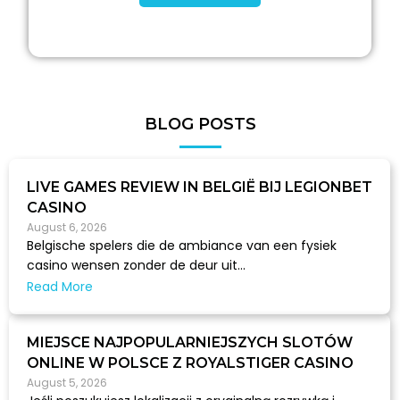
BLOG POSTS
LIVE GAMES REVIEW IN BELGIË BIJ LEGIONBET
CASINO
August 6, 2026
Belgische spelers die de ambiance van een fysiek
casino wensen zonder de deur uit...
Read More
MIEJSCE NAJPOPULARNIEJSZYCH SLOTÓW
ONLINE W POLSCE Z ROYALSTIGER CASINO
August 5, 2026