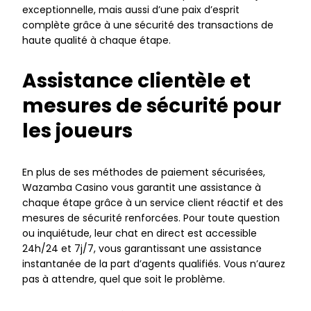
exceptionnelle, mais aussi d’une paix d’esprit
complète grâce à une sécurité des transactions de
haute qualité à chaque étape.
Assistance clientèle et
mesures de sécurité pour
les joueurs
En plus de ses méthodes de paiement sécurisées,
Wazamba Casino vous garantit une assistance à
chaque étape grâce à un service client réactif et des
mesures de sécurité renforcées. Pour toute question
ou inquiétude, leur chat en direct est accessible
24h/24 et 7j/7, vous garantissant une assistance
instantanée de la part d’agents qualifiés. Vous n’aurez
pas à attendre, quel que soit le problème.