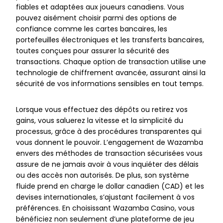
fiables et adaptées aux joueurs canadiens. Vous
pouvez aisément choisir parmi des options de
confiance comme les cartes bancaires, les
portefeuilles électroniques et les transferts bancaires,
toutes conçues pour assurer la sécurité des
transactions. Chaque option de transaction utilise une
technologie de chiffrement avancée, assurant ainsi la
sécurité de vos informations sensibles en tout temps.
Lorsque vous effectuez des dépôts ou retirez vos
gains, vous saluerez la vitesse et la simplicité du
processus, grâce à des procédures transparentes qui
vous donnent le pouvoir. L’engagement de Wazamba
envers des méthodes de transaction sécurisées vous
assure de ne jamais avoir à vous inquiéter des délais
ou des accès non autorisés. De plus, son système
fluide prend en charge le dollar canadien (CAD) et les
devises internationales, s’ajustant facilement à vos
préférences. En choisissant Wazamba Casino, vous
bénéficiez non seulement d’une plateforme de jeu