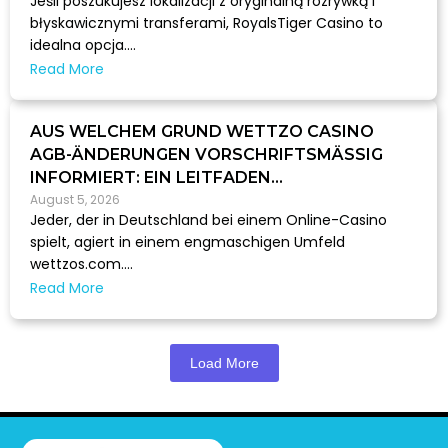
Jeśli poszukujesz lokalizacji z oryginalną rozrywką i
błyskawicznymi transferami, RoyalsTiger Casino to
idealna opcja....
Read More
AUS WELCHEM GRUND WETTZO CASINO
AGB-ÄNDERUNGEN VORSCHRIFTSMÄSSIG I
NFORMIERT: EIN LEITFADEN…
August 5, 2026
Jeder, der in Deutschland bei einem Online-Casino
spielt, agiert in einem engmaschigen Umfeld
wettzos.com....
Read More
Load More