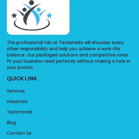
The professional VAs at Tecksharks will shoulder every
other responsibility and help you achieve a work-life
balance. Our packaged solutions and competitive rates
fit your business need perfectly without making a hole in
your pocket.
QUICK LINK
Services
Industries
Testimonial
Blog
Contact Us