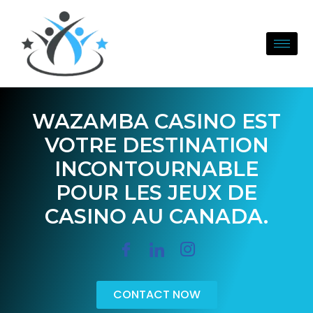
WAZAMBA CASINO EST
VOTRE DESTINATION
INCONTOURNABLE
POUR LES JEUX DE
CASINO AU CANADA.
CONTACT NOW