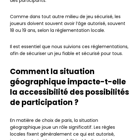
des participants.
Comme dans tout autre milieu de jeu sécurisé, les
joueurs doivent souvent avoir l’âge autorisé, souvent
18 ou 19 ans, selon la réglementation locale.
Il est essentiel que nous suivions ces réglementations,
afin de sécuriser un jeu fiable et sécurisé pour tous.
Comment la situation
géographique impacte-t-elle
la accessibilité des possibilités
de participation ?
En matière de choix de paris, la situation
géographique joue un rôle significatif. Les règles
locales fixent généralement ce qui est autorisé,