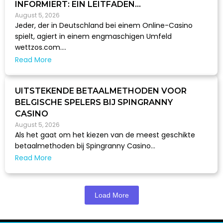
NFORMIERT: EIN LEITFADEN…
August 5, 2026
Jeder, der in Deutschland bei einem Online-Casino
spielt, agiert in einem engmaschigen Umfeld
wettzos.com....
Read More
UITSTEKENDE BETAALMETHODEN VOOR
BELGISCHE SPELERS BIJ SPINGRANNY
CASINO
August 5, 2026
Als het gaat om het kiezen van de meest geschikte
betaalmethoden bij Spingranny Casino...
Read More
Load More