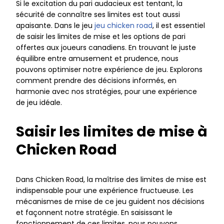
Si le excitation du pari audacieux est tentant, la
sécurité de connaître ses limites est tout aussi
apaisante. Dans le jeu
jeu chicken road
, il est essentiel
de saisir les limites de mise et les options de pari
offertes aux joueurs canadiens. En trouvant le juste
équilibre entre amusement et prudence, nous
pouvons optimiser notre expérience de jeu. Explorons
comment prendre des décisions informés, en
harmonie avec nos stratégies, pour une expérience
de jeu idéale.
Saisir les limites de mise à
Chicken Road
Dans Chicken Road, la maîtrise des limites de mise est
indispensable pour une expérience fructueuse. Les
mécanismes de mise de ce jeu guident nos décisions
et façonnent notre stratégie. En saisissant le
fonctionnement de ces limites, nous pouvons