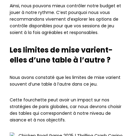
Ainsi, nous pouvons mieux contrôler notre budget et
jouer à notre rythme. C’est pourquoi nous vous
recommandons vivement d’explorer les options de
contrôle disponibles pour que vos sessions de jeu
soient à la fois agréables et responsables.
Les limites de mise varient-
elles d’une table à l’autre ?
Nous avons constaté que les limites de mise varient
souvent d’une table à l’autre dans ce jeu.
Cette fourchette peut avoir un impact sur nos
stratégies de paris globales, car nous devrons choisir
des tables qui correspondent à notre niveau de
aisance et à nos objectifs.