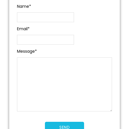
Name
*
Email
*
Message
*