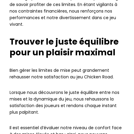
de savoir profiter de ces limites. En étant vigilants à
nos contraintes financières, nous renforçons nos
performances et notre divertissement dans ce jeu
vivant.
Trouver le juste équilibre
pour un plaisir maximal
Bien gérer les limites de mise peut grandement
rehausser notre satisfaction au jeu Chicken Road.
Lorsque nous découvrons le juste équilibre entre nos
mises et la dynamique du jeu, nous rehaussons la
satisfaction des joueurs et rendons chaque instant
plus palpitant.
Il est essentiel d’évaluer notre niveau de confort face