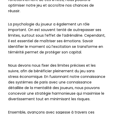
optimiser notre jeu et accroître nos chances de
réussir.
La psychologie du joueur a également un rôle
important. On est souvent tenté de outrepasser ses
limites, surtout sous l’effet de l’adrénaline. Cependant,
il est essentiel de maîtriser ses émotions. Savoir
identifier le moment où l’excitation se transforme en
témérité permet de protéger son capital.
Nous devons nous fixer des limites précises et les
suivre, afin de bénéficier pleinement du jeu sans
stress économique. En fusionnant notre connaissance
des systèmes de paris avec une connaissance
détaillée de la mentalité des joueurs, nous pouvons
concevoir une stratégie harmonieuse qui maximise le
divertissement tout en minimisant les risques.
Ensemble, avançons avec sagesse à travers ces