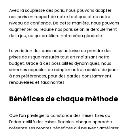
Avec la souplesse des paris, nous pouvons adapter
nos paris en rapport de notre tactique et de notre
niveau de confiance. De cette manière, nous pouvons
augmenter ou réduire nos paris selon le déroulement
de la jeu, ce qui améliore notre vécu générale.
La variation des paris nous autorise de prendre des
prises de risque mesurés tout en maîtrisant notre
budget. Grâce à ces possibilités dynamiques, nous
sommes capables de adapter notre manière de jouer
à nos préférences, pour des parties constamment
renouvelées et fascinantes.
Bénéfices de chaque méthode
Que l’on privilégie la constance des mises fixes ou
l’adaptabilité des mises flexibles, chaque approche
présente ses propres bénéfices qui peuvent améliorer