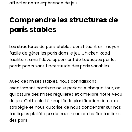
affecter notre expérience de jeu.
Comprendre les structures de
paris stables
Les structures de paris stables constituent un moyen
facile de gérer les paris dans le jeu Chicken Road,
facilitant ainsi l’développement de tactiques par les
participants sans l’incertitude des paris variables.
Avec des mises stables, nous connaissons
exactement combien nous parions à chaque tour, ce
qui assure des mises régulières et améliore notre vécu
de jeu. Cette clarté simplifie la planification de notre
stratégie et nous autorise de nous concentrer sur nos
tactiques plutôt que de nous soucier des fluctuations
des paris.