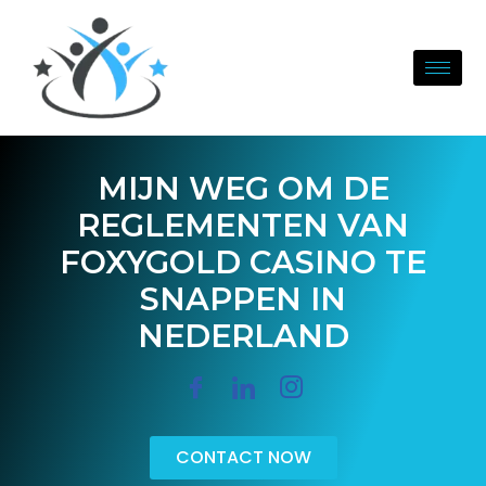
MIJN WEG OM DE
REGLEMENTEN VAN
FOXYGOLD CASINO TE
SNAPPEN IN
NEDERLAND
CONTACT NOW