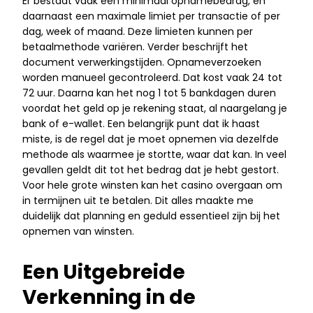
Er bestaat vaak een minimaal opnamebedrag, en
daarnaast een maximale limiet per transactie of per
dag, week of maand. Deze limieten kunnen per
betaalmethode variëren. Verder beschrijft het
document verwerkingstijden. Opnameverzoeken
worden manueel gecontroleerd. Dat kost vaak 24 tot
72 uur. Daarna kan het nog 1 tot 5 bankdagen duren
voordat het geld op je rekening staat, al naargelang je
bank of e-wallet. Een belangrijk punt dat ik haast
miste, is de regel dat je moet opnemen via dezelfde
methode als waarmee je stortte, waar dat kan. In veel
gevallen geldt dit tot het bedrag dat je hebt gestort.
Voor hele grote winsten kan het casino overgaan om
in termijnen uit te betalen. Dit alles maakte me
duidelijk dat planning en geduld essentieel zijn bij het
opnemen van winsten.
Een Uitgebreide
Verkenning in de