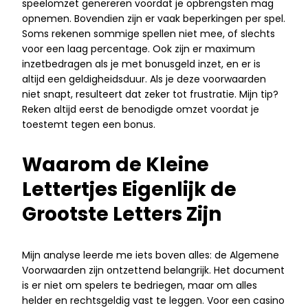
speelomzet genereren voordat je opbrengsten mag
opnemen. Bovendien zijn er vaak beperkingen per spel.
Soms rekenen sommige spellen niet mee, of slechts
voor een laag percentage. Ook zijn er maximum
inzetbedragen als je met bonusgeld inzet, en er is
altijd een geldigheidsduur. Als je deze voorwaarden
niet snapt, resulteert dat zeker tot frustratie. Mijn tip?
Reken altijd eerst de benodigde omzet voordat je
toestemt tegen een bonus.
Waarom de Kleine
Lettertjes Eigenlijk de
Grootste Letters Zijn
Mijn analyse leerde me iets boven alles: de Algemene
Voorwaarden zijn ontzettend belangrijk. Het document
is er niet om spelers te bedriegen, maar om alles
helder en rechtsgeldig vast te leggen. Voor een casino