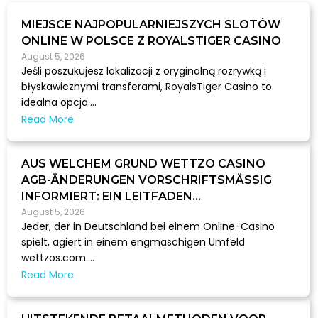
MIEJSCE NAJPOPULARNIEJSZYCH SLOTÓW
ONLINE W POLSCE Z ROYALSTIGER CASINO
August 5, 2026
Jeśli poszukujesz lokalizacji z oryginalną rozrywką i
błyskawicznymi transferami, RoyalsTiger Casino to
idealna opcja....
Read More
AUS WELCHEM GRUND WETTZO CASINO
AGB-ÄNDERUNGEN VORSCHRIFTSMÄSSIG I
NFORMIERT: EIN LEITFADEN…
August 5, 2026
Jeder, der in Deutschland bei einem Online-Casino
spielt, agiert in einem engmaschigen Umfeld
wettzos.com....
Read More