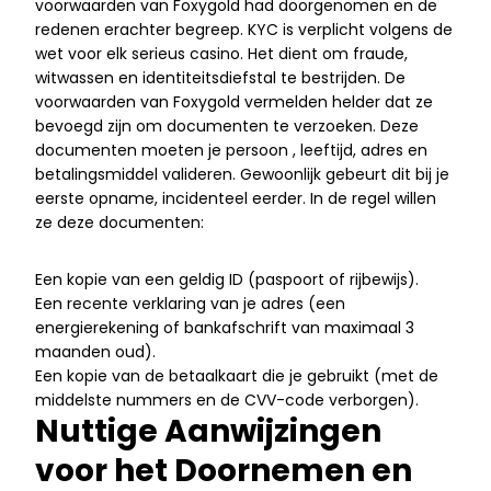
voorwaarden van Foxygold had doorgenomen en de
redenen erachter begreep. KYC is verplicht volgens de
wet voor elk serieus casino. Het dient om fraude,
witwassen en identiteitsdiefstal te bestrijden. De
voorwaarden van Foxygold vermelden helder dat ze
bevoegd zijn om documenten te verzoeken. Deze
documenten moeten je persoon , leeftijd, adres en
betalingsmiddel valideren. Gewoonlijk gebeurt dit bij je
eerste opname, incidenteel eerder. In de regel willen
ze deze documenten:
Een kopie van een geldig ID (paspoort of rijbewijs).
Een recente verklaring van je adres (een
energierekening of bankafschrift van maximaal 3
maanden oud).
Een kopie van de betaalkaart die je gebruikt (met de
middelste nummers en de CVV-code verborgen).
Nuttige Aanwijzingen
voor het Doornemen en