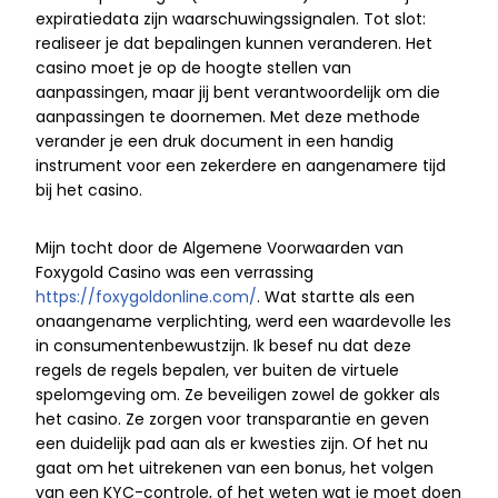
expiratiedata zijn waarschuwingssignalen. Tot slot:
realiseer je dat bepalingen kunnen veranderen. Het
casino moet je op de hoogte stellen van
aanpassingen, maar jij bent verantwoordelijk om die
aanpassingen te doornemen. Met deze methode
verander je een druk document in een handig
instrument voor een zekerdere en aangenamere tijd
bij het casino.
Mijn tocht door de Algemene Voorwaarden van
Foxygold Casino was een verrassing
https://foxygoldonline.com/
. Wat startte als een
onaangename verplichting, werd een waardevolle les
in consumentenbewustzijn. Ik besef nu dat deze
regels de regels bepalen, ver buiten de virtuele
spelomgeving om. Ze beveiligen zowel de gokker als
het casino. Ze zorgen voor transparantie en geven
een duidelijk pad aan als er kwesties zijn. Of het nu
gaat om het uitrekenen van een bonus, het volgen
van een KYC-controle, of het weten wat je moet doen