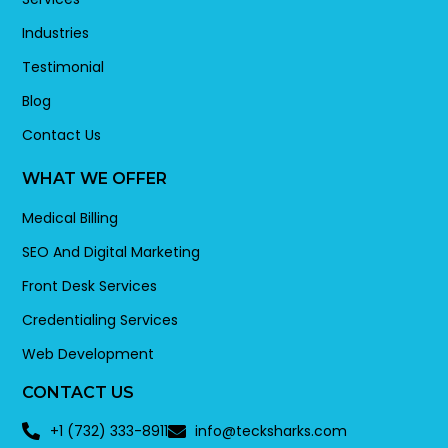
Industries
Testimonial
Blog
Contact Us
WHAT WE OFFER
Medical Billing
SEO And Digital Marketing
Front Desk Services
Credentialing Services
Web Development
CONTACT US
+1 (732) 333-8911
info@tecksharks.com