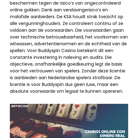
beschermen tegen de risico’s van ongecontroleerd
online gokken. Denk aan verslavingsrisico’s en
malafide aanbieders. De KSA houdt strak toezicht op
alle vergunninghouders. Ze controleert continu of ze
voldoen aan de voorwaarden. Die voorwaarden gaan
over technische betrouwbaarheid, het voorkomen van
witwassen, advertentienormen en de echtheid van de
spellen. Voor Buddyspin Casino betekent dit een
constante investering in naleving en audits. Die
objectieve, onafhankelijke goedkeuring legt de basis
voor het vertrouwen van spelers. Zonder deze licentie
is aanbieden aan Nederlandse spelers strafbaar. De
licentie is voor Buddyspin dus geen luxe, maar een
absolute voorwaarde om legaal te kunnen opereren.