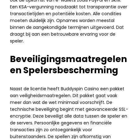
Een KSA-vergunning noodzaakt tot transparantie over
transactietijden en potentiële kosten. Alle condities
moeten duidelijk zijn. Opnames worden meestal
binnen de aangekondigde termijnen uitgevoerd. Dat
draagt bij aan een betrouwbare ervaring voor de
speler.
Beveiligingsmaatregelen
en Spelersbescherming
Naast de licentie heeft Buddyspin Casino een pakket
aan veiligheidsmaatregelen. Dit pakket gaat vaak
meer dan wat de wet minimaal voorschrijft. De
technische beveiliging begint met geavanceerde SSL-
encryptie. Deze beveiligt alle data tussen de speler en
de servers. Persoonlijke gegevens en financiële
transacties zijn zo ontoegankelijk voor
buitenstaanders. De spellen zijn afkomstig van