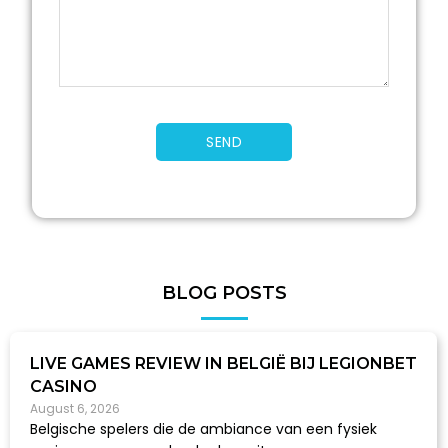
BLOG POSTS
LIVE GAMES REVIEW IN BELGIË BIJ LEGIONBET
CASINO
August 6, 2026
Belgische spelers die de ambiance van een fysiek