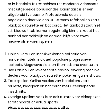
er in klassieke fruitmachines tot moderne videospots
met uitgebreide bonusrondes. Daarnaast is er een
uitgebreid live casino. Professionele dealers
begeleiden daar via een HD-stream tafelspellen zoals
blackjack, roulette en baccarat. Het aanbod staat niet
stil. Nieuwe titels komen regelmatig binnen, zodat het
aanbod aantrekkelijk en actueel blijft voor zowel
nieuwe als ervaren spelers.
Online Slots: Een indrukwekkende collectie van
honderden titels, inclusief populaire progressieve
jackpots, Megaways slots en thematische avonturen.
Live Casino: Een levensechte casino-ervaring met live
dealers voor blackjack, roulette, poker en game shows.
Tafelspellen: Online versies van klassiekers zoals
roulette, blackjack en baccarat met uiteenlopende
inzetlimits.
Overige Spellen: Vaak is er ook ruimte voor videopoker,
scratchcards of virtual sports.