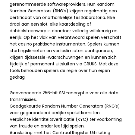
gerenommeerde softwareproviders. Hun Random
Number Generators (RNG’s) krijgen regelmatig een
certificaat van onafhankelijke testlaboratoria. Elke
draai aan een slot, elke kaartdealing of
dobbelsteenworp is daardoor volledig willekeurig en
eerlijk. Op het vlak van verantwoord spelen verschaft
het casino praktische instrumenten. Spelers kunnen
stortingslimieten en verlieslimieten configureren,
krijgen tijdssessie-waarschuwingen en kunnen zich
tijdelijk of permanent uitsluiten via CRUKS. Met deze
tools behouden spelers de regie over hun eigen
gedrag.
Geavanceerde 256-bit SSL-encryptie voor alle data
transmissies.
Goedgekeurde Random Number Generators (RNG’s)
voor gegarandeerd eerlijke speluitkomsten.
Verplichte identiteitsverificatie (KYC) ter voorkoming
van fraude en onder leeftijd spelen.
Aansluiting met het Centraal Register Uitsluiting