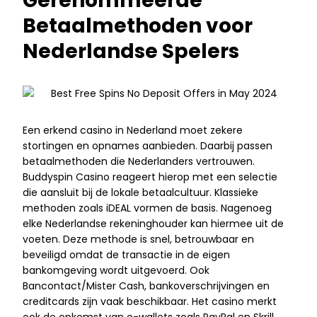
Gerenommeerde
Betaalmethoden voor
Nederlandse Spelers
Een erkend casino in Nederland moet zekere
stortingen en opnames aanbieden. Daarbij passen
betaalmethoden die Nederlanders vertrouwen.
Buddyspin Casino reageert hierop met een selectie
die aansluit bij de lokale betaalcultuur. Klassieke
methoden zoals iDEAL vormen de basis. Nagenoeg
elke Nederlandse rekeninghouder kan hiermee uit de
voeten. Deze methode is snel, betrouwbaar en
beveiligd omdat de transactie in de eigen
bankomgeving wordt uitgevoerd. Ook
Bancontact/Mister Cash, bankoverschrijvingen en
creditcards zijn vaak beschikbaar. Het casino merkt
ook de opkomst van e-wallets zoals PayPal en Skrill.