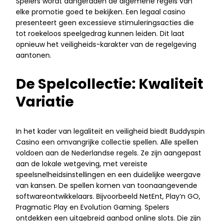
Spelers wordt aangeraden de algemene regels van
elke promotie goed te bekijken. Een legaal casino
presenteert geen excessieve stimuleringsacties die
tot roekeloos speelgedrag kunnen leiden. Dit laat
opnieuw het veiligheids-karakter van de regelgeving
aantonen.
De Spelcollectie: Kwaliteit
Variatie
In het kader van legaliteit en veiligheid biedt Buddyspin
Casino een omvangrijke collectie spellen. Alle spellen
voldoen aan de Nederlandse regels. Ze zijn aangepast
aan de lokale wetgeving, met vereiste
speelsnelheidsinstellingen en een duidelijke weergave
van kansen. De spellen komen van toonaangevende
softwareontwikkelaars. Bijvoorbeeld NetEnt, Play’n GO,
Pragmatic Play en Evolution Gaming. Spelers
ontdekken een uitgebreid aanbod online slots. Die zijn