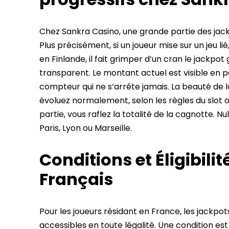
Chez Sankra Casino, une grande partie des jack
Plus précisément, si un joueur mise sur un jeu l
en Finlande, il fait grimper d’un cran le jackpot
transparent. Le montant actuel est visible en 
compteur qui ne s’arrête jamais. La beauté de la
évoluez normalement, selon les règles du slot ou
partie, vous raflez la totalité de la cagnotte. N
Paris, Lyon ou Marseille.
Conditions et Éligibili
Français
Pour les joueurs résidant en France, les jackpo
accessibles en toute légalité. Une condition est 