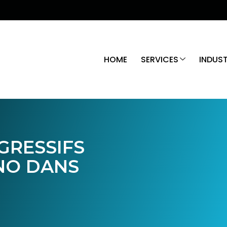
HOME
SERVICES
INDUST
GRESSIFS
NO DANS