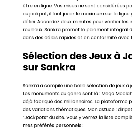
être en ligne. Vos mises ne sont considérées p
au jackpot, il faut jouer le maximum sur la lig
défini. Accordez deux minutes pour vérifier les i
rouleaux. Sankra promet le paiement intégral d
dans des délais rapides et en conformité avec 
Sélection des Jeux à J
sur Sankra
Sankra a compilé une belle sélection de jeux à j
Les monuments du genre sont là : Mega Moolah,
déjà fabriqué des millionnaires. La plateforme p
des variations thématiques. Mon astuce : dirig
“Jackpots” du site. Vous y verrez la liste comp
mes préférés personnels :