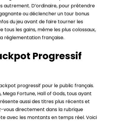
as autrement. D’ordinaire, pour prétendre
ne gagnante ou déclencher un tour bonus
nfos du jeu avant de faire tourner les
e tous les gains, même les plus colossaux,
la réglementation française.
ackpot Progressif
ackpot progressif pour le public français.
 Mega Fortune, Hall of Gods, tous ayant
résente aussi des titres plus récents et
ez-vous directement dans la rubrique
lète avec les montants en temps réel. Voici