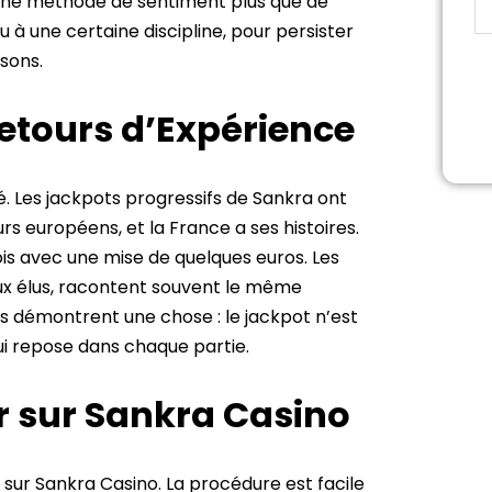
 une méthode de sentiment plus que de
eu à une certaine discipline, pour persister
sons.
 Retours d’Expérience
é. Les jackpots progressifs de Sankra ont
s européens, et la France a ses histoires.
ois avec une mise de quelques euros. Les
ux élus, racontent souvent le même
s démontrent une chose : le jackpot n’est
ui repose dans chaque partie.
sur Sankra Casino
sur Sankra Casino. La procédure est facile