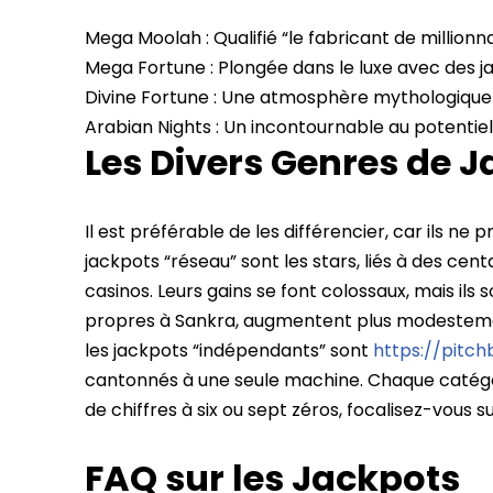
Mega Moolah : Qualifié “le fabricant de million
Mega Fortune : Plongée dans le luxe avec des j
Divine Fortune : Une atmosphère mythologique 
Arabian Nights : Un incontournable au potentie
Les Divers Genres de J
Il est préférable de les différencier, car ils n
jackpots “réseau” sont les stars, liés à des ce
casinos. Leurs gains se font colossaux, mais ils s
propres à Sankra, augmentent plus modestemen
les jackpots “indépendants” sont
https://pitc
cantonnés à une seule machine. Chaque catégo
de chiffres à six ou sept zéros, focalisez-vous s
FAQ sur les Jackpots