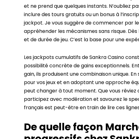
et ne prend que quelques instants. N’oubliez pas 
inclure des tours gratuits ou un bonus à l’inscrip
jackpot. Je vous suggère de commencer par les
appréhender les mécanismes sans risque. Dès le
et de durée de jeu. C’est la base pour une expé
Les jackpots cumulatifs de Sankra Casino consti
possibilité concrète de gains exceptionnels. En
gain, ils produisent une combinaison unique. En
pour vos jeux et en adoptant une approche équi
peut changer à tout moment. Que vous rêviez d
participez avec modération et savourez le spe
français est peut-être en train de lire ces lignes
De quelle façon March
progressifs chez Sankr