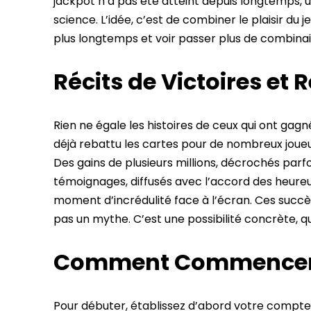
jackpot n’a pas été atteint depuis longtemps,
science. L’idée, c’est de combiner le plaisir du j
plus longtemps et voir passer plus de combinai
Récits de Victoires et
Rien ne égale les histoires de ceux qui ont gagn
déjà rebattu les cartes pour de nombreux joueur
Des gains de plusieurs millions, décrochés parf
témoignages, diffusés avec l’accord des heure
moment d’incrédulité face à l’écran. Ces succè
pas un mythe. C’est une possibilité concrète, q
Comment Commencer 
Pour débuter, établissez d’abord votre compte 