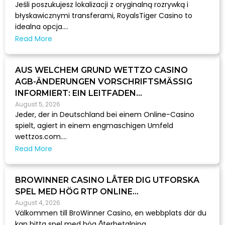
Jeśli poszukujesz lokalizacji z oryginalną rozrywką i
błyskawicznymi transferami, RoyalsTiger Casino to
idealna opcja....
Read More
AUS WELCHEM GRUND WETTZO CASINO
AGB-ÄNDERUNGEN VORSCHRIFTSMÄSSIG I
NFORMIERT: EIN LEITFADEN…
August 5, 2026
Jeder, der in Deutschland bei einem Online-Casino
spielt, agiert in einem engmaschigen Umfeld
wettzos.com....
Read More
BROWINNER CASINO LÅTER DIG UTFORSKA
SPEL MED HÖG RTP ONLINE…
August 4, 2026
Välkommen till BroWinner Casino, en webbplats där du
kan hitta spel med hög återbetalning...