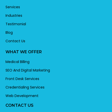
Services
Industries
Testimonial
Blog
Contact Us
WHAT WE OFFER
Medical Billing
SEO And Digital Marketing
Front Desk Services
Credentialing Services
Web Development
CONTACT US