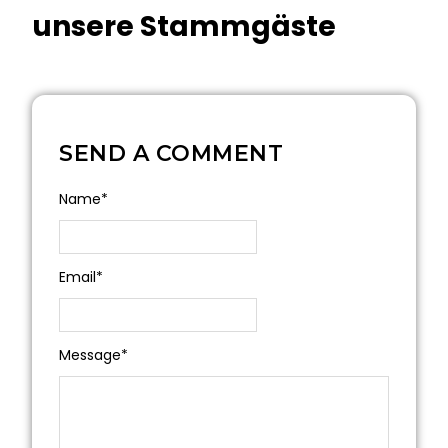
unsere Stammgäste
SEND A COMMENT
Name
*
Email
*
Message
*