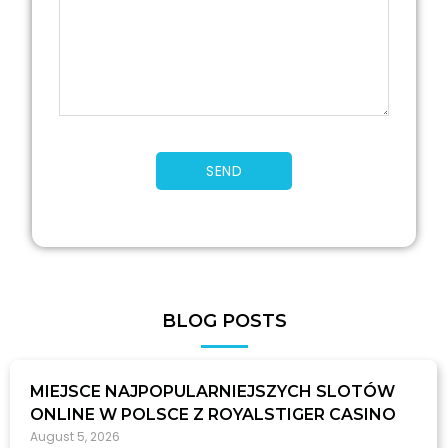
BLOG POSTS
MIEJSCE NAJPOPULARNIEJSZYCH SLOTÓW
ONLINE W POLSCE Z ROYALSTIGER CASINO
August 5, 2026