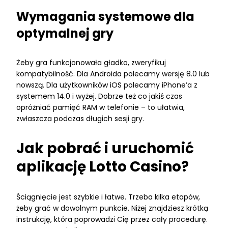
Wymagania systemowe dla
optymalnej gry
Żeby gra funkcjonowała gładko, zweryfikuj
kompatybilność. Dla Androida polecamy wersję 8.0 lub
nowszą. Dla użytkowników iOS polecamy iPhone’a z
systemem 14.0 i wyżej. Dobrze też co jakiś czas
opróżniać pamięć RAM w telefonie – to ułatwia,
zwłaszcza podczas długich sesji gry.
Jak pobrać i uruchomić
aplikację Lotto Casino?
Ściągnięcie jest szybkie i łatwe. Trzeba kilka etapów,
żeby grać w dowolnym punkcie. Niżej znajdziesz krótką
instrukcję, która poprowadzi Cię przez cały procedurę.