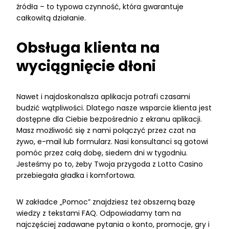
źródła – to typowa czynność, która gwarantuje
całkowitą działanie.
Obsługa klienta na
wyciągnięcie dłoni
Nawet i najdoskonalsza aplikacja potrafi czasami
budzić wątpliwości. Dlatego nasze wsparcie klienta jest
dostępne dla Ciebie bezpośrednio z ekranu aplikacji.
Masz możliwość się z nami połączyć przez czat na
żywo, e-mail lub formularz. Nasi konsultanci są gotowi
pomóc przez całą dobę, siedem dni w tygodniu.
Jesteśmy po to, żeby Twoja przygoda z Lotto Casino
przebiegała gładka i komfortowa.
W zakładce „Pomoc” znajdziesz też obszerną bazę
wiedzy z tekstami FAQ. Odpowiadamy tam na
najczęściej zadawane pytania o konto, promocje, gry i