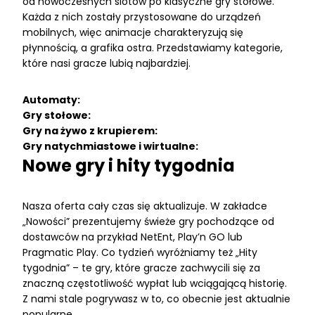
od nowoczesnych slotów po klasyczne gry stołowe.
Każda z nich zostały przystosowane do urządzeń
mobilnych, więc animacje charakteryzują się
płynnością, a grafika ostra. Przedstawiamy kategorie,
które nasi gracze lubią najbardziej.
Automaty:
Gry stołowe:
Gry na żywo z krupierem:
Gry natychmiastowe i wirtualne:
Nowe gry i hity tygodnia
Nasza oferta cały czas się aktualizuje. W zakładce
„Nowości” prezentujemy świeże gry pochodzące od
dostawców na przykład NetEnt, Play’n GO lub
Pragmatic Play. Co tydzień wyróżniamy też „Hity
tygodnia” – te gry, które gracze zachwycili się za
znaczną częstotliwość wypłat lub wciągającą historię.
Z nami stale pogrywasz w to, co obecnie jest aktualnie
popularne.