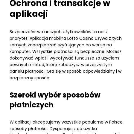
Ochrona i transakcje w
aplikacji
Bezpieczeństwo naszych użytkowników to nasz
priorytet. Aplikacja mobilna Lotto Casino używa z tych
samych zabezpieczeń szyfrujących co wersja na
komputer. Wszystkie płatności są bezpieczne. Możesz
dokonywać wpłat i wycofywać fundusze za użyciem
pewnych metod, które zobaczysz w przejrzystym
panelu płatności. Gra się w sposób odpowiedzialny i w
bezpieczny sposób.
Szeroki wybór sposobów
płatniczych
W aplikacji akceptujemy wszystkie popularne w Polsce
sposoby płatności. Dysponujesz do użytku