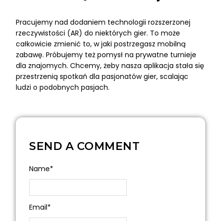
Pracujemy nad dodaniem technologii rozszerzonej
rzeczywistości (AR) do niektórych gier. To może
całkowicie zmienić to, w jaki postrzegasz mobilną
zabawę. Próbujemy też pomysł na prywatne turnieje
dla znajomych. Chcemy, żeby nasza aplikacja stała się
przestrzenią spotkań dla pasjonatów gier, scalając
ludzi o podobnych pasjach.
SEND A COMMENT
Name
*
Email
*