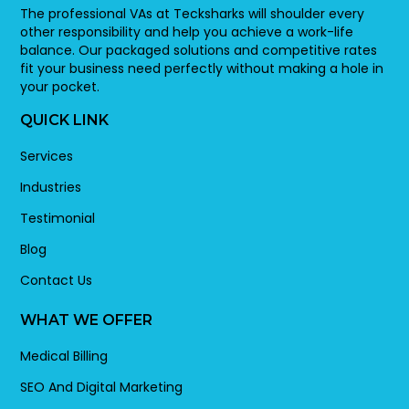
The professional VAs at Tecksharks will shoulder every
other responsibility and help you achieve a work-life
balance. Our packaged solutions and competitive rates
fit your business need perfectly without making a hole in
your pocket.
QUICK LINK
Services
Industries
Testimonial
Blog
Contact Us
WHAT WE OFFER
Medical Billing
SEO And Digital Marketing