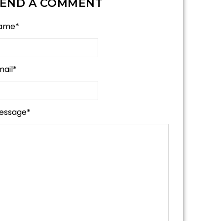
SEND A COMMENT
ame
*
mail
*
essage
*