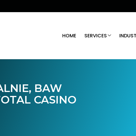
HOME
SERVICES
INDUST
LNIE, BAW
 TOTAL CASINO