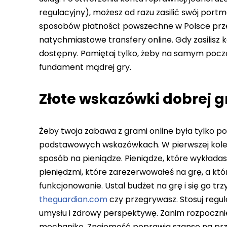
regulacyjny), możesz od razu zasilić swój port
sposobów płatności: powszechne w Polsce prz
natychmiastowe transfery online. Gdy zasilisz 
dostępny. Pamiętaj tylko, żeby na samym pocz
fundament mądrej gry.
Złote wskazówki dobrej g
Żeby twoja zabawa z grami online była tylko p
podstawowych wskazówkach. W pierwszej kolejno
sposób na pieniądze. Pieniądze, które wykładasz,
pieniędzmi, które zarezerwowałeś na grę, a któ
funkcjonowanie. Ustal budżet na grę i się go trz
theguardian.com
czy przegrywasz. Stosuj regu
umysłu i zdrowy perspektywę. Zanim rozpocznie
mechanikę. Znajomość poprawia szanse na prz