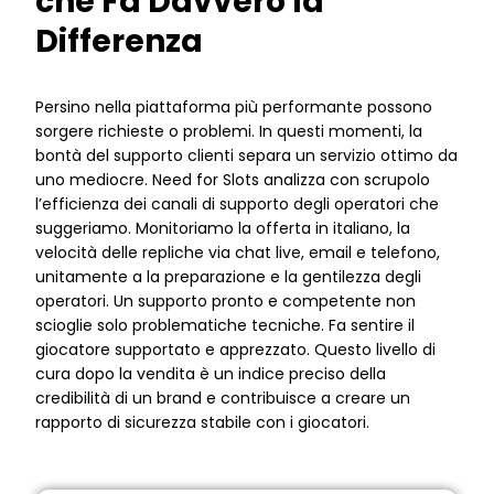
che Fa Davvero la
Differenza
Persino nella piattaforma più performante possono
sorgere richieste o problemi. In questi momenti, la
bontà del supporto clienti separa un servizio ottimo da
uno mediocre. Need for Slots analizza con scrupolo
l’efficienza dei canali di supporto degli operatori che
suggeriamo. Monitoriamo la offerta in italiano, la
velocità delle repliche via chat live, email e telefono,
unitamente a la preparazione e la gentilezza degli
operatori. Un supporto pronto e competente non
scioglie solo problematiche tecniche. Fa sentire il
giocatore supportato e apprezzato. Questo livello di
cura dopo la vendita è un indice preciso della
credibilità di un brand e contribuisce a creare un
rapporto di sicurezza stabile con i giocatori.