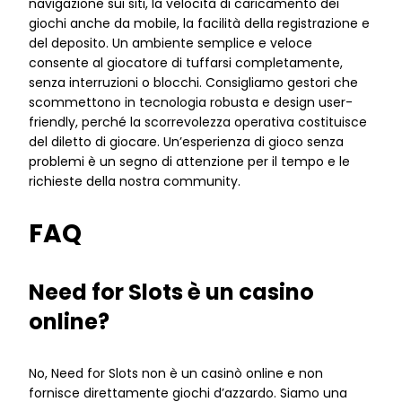
navigazione sui siti, la velocità di caricamento dei
giochi anche da mobile, la facilità della registrazione e
del deposito. Un ambiente semplice e veloce
consente al giocatore di tuffarsi completamente,
senza interruzioni o blocchi. Consigliamo gestori che
scommettono in tecnologia robusta e design user-
friendly, perché la scorrevolezza operativa costituisce
del diletto di giocare. Un’esperienza di gioco senza
problemi è un segno di attenzione per il tempo e le
richieste della nostra community.
FAQ
Need for Slots è un casino
online?
No, Need for Slots non è un casinò online e non
fornisce direttamente giochi d’azzardo. Siamo una