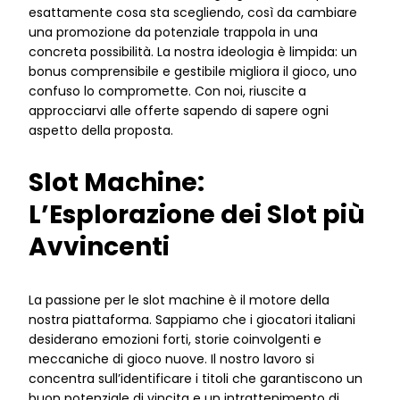
esattamente cosa sta scegliendo, così da cambiare
una promozione da potenziale trappola in una
concreta possibilità. La nostra ideologia è limpida: un
bonus comprensibile e gestibile migliora il gioco, uno
confuso lo compromette. Con noi, riuscite a
approcciarvi alle offerte sapendo di sapere ogni
aspetto della proposta.
Slot Machine:
L’Esplorazione dei Slot più
Avvincenti
La passione per le slot machine è il motore della
nostra piattaforma. Sappiamo che i giocatori italiani
desiderano emozioni forti, storie coinvolgenti e
meccaniche di gioco nuove. Il nostro lavoro si
concentra sull’identificare i titoli che garantiscono un
buon potenziale di vincita e un intrattenimento di