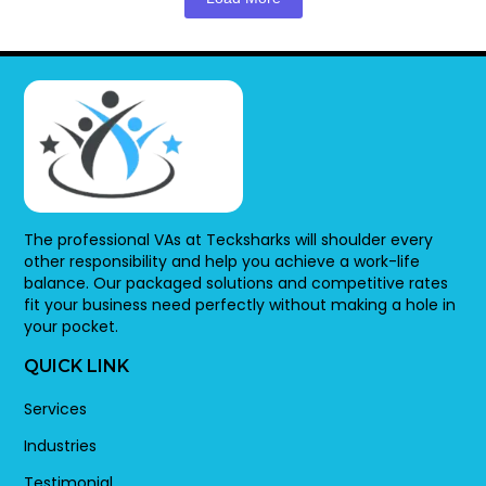
The professional VAs at Tecksharks will shoulder every
other responsibility and help you achieve a work-life
balance. Our packaged solutions and competitive rates
fit your business need perfectly without making a hole in
your pocket.
QUICK LINK
Services
Industries
Testimonial