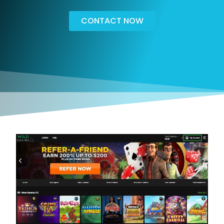
CONTACT NOW