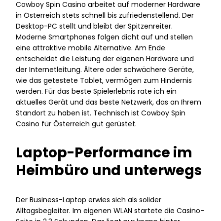
Cowboy Spin Casino arbeitet auf moderner Hardware
in Österreich stets schnell bis zufriedenstellend. Der
Desktop-PC stellt und bleibt der Spitzenreiter.
Moderne Smartphones folgen dicht auf und stellen
eine attraktive mobile Alternative. Am Ende
entscheidet die Leistung der eigenen Hardware und
der Internetleitung. Ältere oder schwächere Geräte,
wie das getestete Tablet, vermögen zum Hindernis
werden. Für das beste Spielerlebnis rate ich ein
aktuelles Gerät und das beste Netzwerk, das an Ihrem
Standort zu haben ist. Technisch ist Cowboy Spin
Casino für Österreich gut gerüstet.
Laptop-Performance im
Heimbüro und unterwegs
Der Business-Laptop erwies sich als solider
Alltagsbegleiter. Im eigenen WLAN startete die Casino-