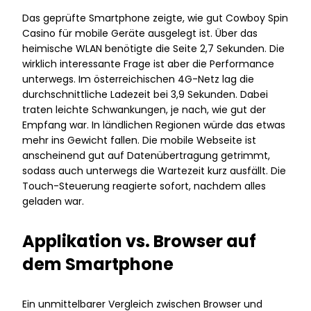
Das geprüfte Smartphone zeigte, wie gut Cowboy Spin
Casino für mobile Geräte ausgelegt ist. Über das
heimische WLAN benötigte die Seite 2,7 Sekunden. Die
wirklich interessante Frage ist aber die Performance
unterwegs. Im österreichischen 4G-Netz lag die
durchschnittliche Ladezeit bei 3,9 Sekunden. Dabei
traten leichte Schwankungen, je nach, wie gut der
Empfang war. In ländlichen Regionen würde das etwas
mehr ins Gewicht fallen. Die mobile Webseite ist
anscheinend gut auf Datenübertragung getrimmt,
sodass auch unterwegs die Wartezeit kurz ausfällt. Die
Touch-Steuerung reagierte sofort, nachdem alles
geladen war.
Applikation vs. Browser auf
dem Smartphone
Ein unmittelbarer Vergleich zwischen Browser und