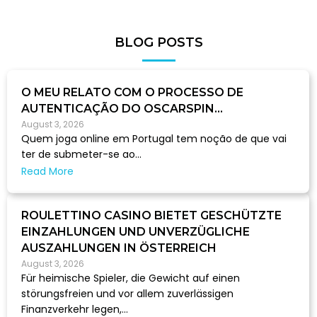
BLOG POSTS
O MEU RELATO COM O PROCESSO DE
AUTENTICAÇÃO DO OSCARSPIN…
August 3, 2026
Quem joga online em Portugal tem noção de que vai
ter de submeter-se ao...
Read More
ROULETTINO CASINO BIETET GESCHÜTZTE
EINZAHLUNGEN UND UNVERZÜGLICHE
AUSZAHLUNGEN IN ÖSTERREICH
August 3, 2026
Für heimische Spieler, die Gewicht auf einen
störungsfreien und vor allem zuverlässigen
Finanzverkehr legen,...