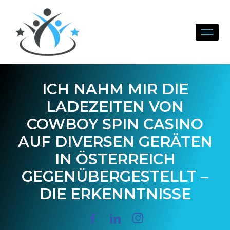
ICH NAHM MIR DIE
LADEZEITEN VON
COWBOY SPIN CASINO
AUF DIVERSEN GERÄTEN
IN ÖSTERREICH
GEGENÜBERGESTELLT –
DIE ERKENNTNISSE