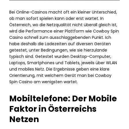
Bei Online-Casinos macht oft ein kleiner Unterschied,
ob man sofort spielen kann oder erst wartet. In
Österreich, wo die Netzqualität nicht überall gleich ist,
wird die Performance einer Plattform wie Cowboy Spin
Casino schnell zum ausschlaggebenden Punkt. Ich
habe deshalb die Ladezeiten auf diversen Geräten
getestet, unter Bedingungen, wie sie hierzulande
typisch sind. Getestet wurden Desktop-Computer,
Laptops, Smartphones und Tablets, jeweils über WLAN
und mobiles Netz. Die Ergebnisse geben eine klare
Orientierung, mit welchem Gerät man bei Cowboy
Spin Casino am wenigsten wartet.
Mobiltelefone: Der Mobile
Faktor in Österreichs
Netzen