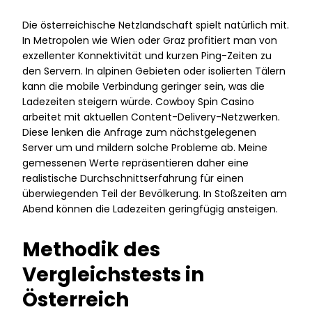
Die österreichische Netzlandschaft spielt natürlich mit.
In Metropolen wie Wien oder Graz profitiert man von
exzellenter Konnektivität und kurzen Ping-Zeiten zu
den Servern. In alpinen Gebieten oder isolierten Tälern
kann die mobile Verbindung geringer sein, was die
Ladezeiten steigern würde. Cowboy Spin Casino
arbeitet mit aktuellen Content-Delivery-Netzwerken.
Diese lenken die Anfrage zum nächstgelegenen
Server um und mildern solche Probleme ab. Meine
gemessenen Werte repräsentieren daher eine
realistische Durchschnittserfahrung für einen
überwiegenden Teil der Bevölkerung. In Stoßzeiten am
Abend können die Ladezeiten geringfügig ansteigen.
Methodik des
Vergleichstests in
Österreich