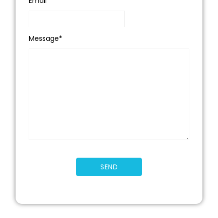
Email
*
Message
*