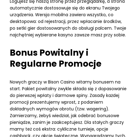
Logujesz się naszą stronę przez przeglądarkę, a strona
automatycznie dostosowuje się do ekranu Twojego
urządzenia. Wersja mobilna zawiera wszystko, co
desktopowa: od rejestracji, przez wpłacanie środków,
po setki gier dostosowanych do obsługi palcem. Twoje
najchętniej wybierane kasyno zawsze masz przy sobie.
Bonus Powitalny i
Regularne Promocje
Nowych graczy w Bison Casino witamy bonusem na
start. Pakiet powitalny zwykle składa się z dopasowanie
do pierwszej wpłaty i darmowe spiny. Zasady każdej
promocji prezentujemy wprost, z podaniem
dokładnych wymogów obrotu (tzw. wagering).
Zamierzamy, żebyś wiedział, jak odebrać bonusowe
pieniądze, zanim je zaakceptujesz. Dla stałych graczy
mamy też coś ekstra: cykliczne turnieje, opcje
cashback, czy akcje świąteczne. Wynagradzamy tych,