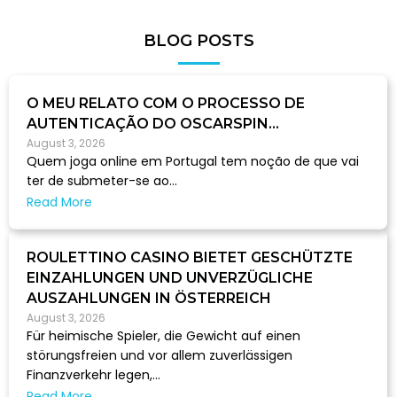
BLOG POSTS
O MEU RELATO COM O PROCESSO DE
AUTENTICAÇÃO DO OSCARSPIN…
August 3, 2026
Quem joga online em Portugal tem noção de que vai
ter de submeter-se ao...
Read More
ROULETTINO CASINO BIETET GESCHÜTZTE
EINZAHLUNGEN UND UNVERZÜGLICHE
AUSZAHLUNGEN IN ÖSTERREICH
August 3, 2026
Für heimische Spieler, die Gewicht auf einen
störungsfreien und vor allem zuverlässigen
Finanzverkehr legen,...
Read More