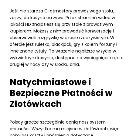
Jeśli nie starcza Ci atmosfery prawdziwego stołu,
zajrzyj do kasyna na żywo. Przez strumień wideo w
jakości HD znajdziesz się przy stole z prawdziwym
krupierem. Możesz z nim prowadzić konwersację i
obserwować rozgrywkę w czasie rzeczywistym. W
ofercie jest ruletka, blackjack, gry z kołem fortuny i
inne znane tytuły. To wrażenie najbliższe wizycie w
wykwintnym kasynie, dostępne na wyciągnięcie ręki o
drugiej w nocy czy w środku dnia.
Natychmiastowe i
Bezpieczne Płatności w
Złotówkach
Polscy gracze szczególnie cenią nasz system
płatności. Wszystko ma miejsce w złotówkach, więc
pomijasz koszty i opóźnienia dotyczące