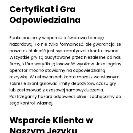
Certyfikat i Gra
Odpowiedzialna
Funkcjonujemy w oparciu o światową licencję
hazardową. To nie tylko formalność, ale gwarancja, że
nasza działalność jest systematycznie kontrolowana.
Wszystkie gry są audytowane przez niezależne od nas
firmy, które weryfikują losowość wyników. Jako legalny
operator mocno stawiamy na odpowiedzialną
rozrywkę. W ustawieniach konta możesz we własnym
zakresie skonfigurować limity depozytów, czasu gry
lub zastosować z czasowej samowykluczenia.
Postrzegamy hazard odpowiedzialnie i zachęcamy do
tego kontroli własnej.
Wsparcie Klienta w
Naszym Języku