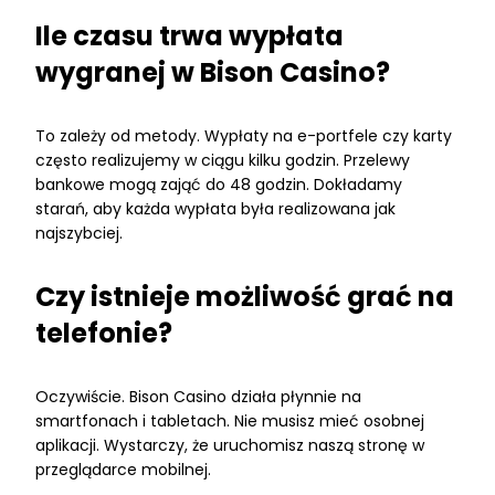
Ile czasu trwa wypłata
wygranej w Bison Casino?
To zależy od metody. Wypłaty na e-portfele czy karty
często realizujemy w ciągu kilku godzin. Przelewy
bankowe mogą zająć do 48 godzin. Dokładamy
starań, aby każda wypłata była realizowana jak
najszybciej.
Czy istnieje możliwość grać na
telefonie?
Oczywiście. Bison Casino działa płynnie na
smartfonach i tabletach. Nie musisz mieć osobnej
aplikacji. Wystarczy, że uruchomisz naszą stronę w
przeglądarce mobilnej.