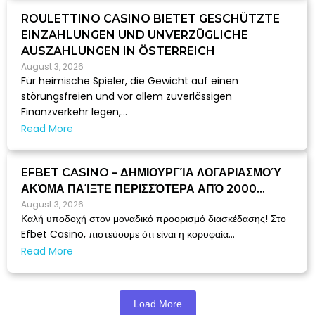
ROULETTINO CASINO BIETET GESCHÜTZTE
EINZAHLUNGEN UND UNVERZÜGLICHE
AUSZAHLUNGEN IN ÖSTERREICH
August 3, 2026
Für heimische Spieler, die Gewicht auf einen
störungsfreien und vor allem zuverlässigen
Finanzverkehr legen,...
Read More
EFBET CASINO – ΔΗΜΙΟΥΡΓΊΑ ΛΟΓΑΡΙΑΣΜΟΎ
ΑΚΌΜΑ ΠΑΊΞΤΕ ΠΕΡΙΣΣΌΤΕΡΑ ΑΠΌ 2000…
August 3, 2026
Καλή υποδοχή στον μοναδικό προορισμό διασκέδασης! Στο
Efbet Casino, πιστεύουμε ότι είναι η κορυφαία...
Read More
Load More