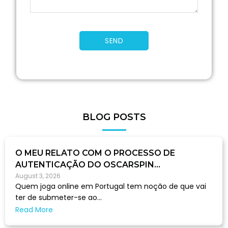
BLOG POSTS
O MEU RELATO COM O PROCESSO DE
AUTENTICAÇÃO DO OSCARSPIN…
August 3, 2026
Quem joga online em Portugal tem noção de que vai
ter de submeter-se ao...
Read More