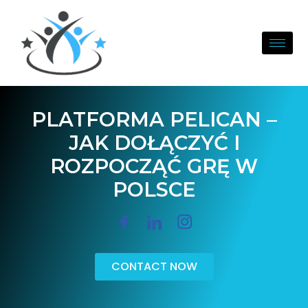
PLATFORMA PELICAN –
JAK DOŁĄCZYĆ I
ROZPOCZĄĆ GRĘ W
POLSCE
CONTACT NOW