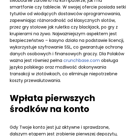
swobodnie zarówno na komputerze, jak i na
smartfonie czy tablecie. W swojej ofercie posiada setki
tytułów od wiodących dostawców oprogramowania,
zapewniając różnorodność od klasycznych slotów,
przez gry stołowe jak ruletka czy blackjack, po gry z
krupierami na żywo. Najważniejszym aspektem jest
bezpieczeństwo – kasyno działa na podstawie licencji,
wykorzystuje szyfrowanie SSL, co gwarantuje ochronę
danych osobowych i finansowych graczy. Dla Polaków
ważna jest również pełna
crunchbase.com
obsługa
języka polskiego oraz możliwość dokonywania
transakcji w złotówkach, co eliminuje niepotrzebne
koszty przewalutowania.
Wpłata pierwszych
środków na konto
Gdy Twoje konto jest już aktywne i sprawdzone,
dalszym etapem jest zrobienie pierwszej depozytu,