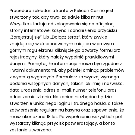
Procedura zakładania konta w Pelican Casino jest
stworzony tak, aby trwał zaledwie kilka minut.
Wszystko startuje od zalogowania się na oficjalnej
strony internetowej kasyna i odnalezienia przycisku
„Zarejestruj się” lub „Dołącz teraz”, który zwykle
znajduje się w eksponowanym miejscu w prawym
górnym rogu ekranu. Kliknięcie go otworzy formularz
rejestracyjny, który należy wypełnić prawidłowymi
danymi. Pamiętaj, że informacje muszą być zgodne z
Twoimi dokumentami, aby później ominąć problemów
z wypłatą wygranych. Formularz zazwyczaj wymaga
podania wstępnych danych, takich jak imię i nazwisko,
data urodzenia, adres e-mail, numer telefonu oraz
adres zamieszkania. Na koniec niezbędne będzie
stworzenie unikalnego loginu i trudnego hasła, a także
zatwierdzenie regulaminu kasyna oraz zapewnienie, że
masz ukończone 18 lat. Po wypełnieniu wszystkich pól
wystarczy kliknąć przycisk potwierdzający, a konto
zostanie utworzone.