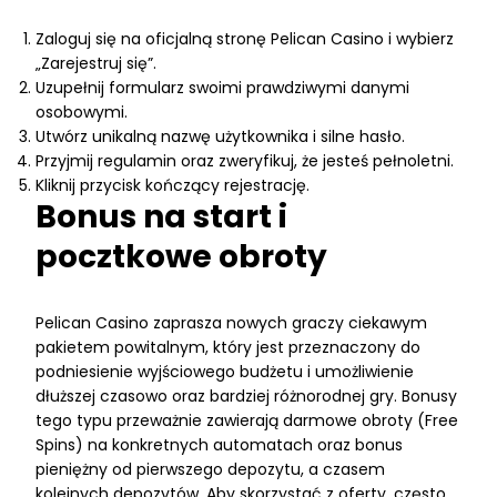
Zaloguj się na oficjalną stronę Pelican Casino i wybierz
„Zarejestruj się”.
Uzupełnij formularz swoimi prawdziwymi danymi
osobowymi.
Utwórz unikalną nazwę użytkownika i silne hasło.
Przyjmij regulamin oraz zweryfikuj, że jesteś pełnoletni.
Kliknij przycisk kończący rejestrację.
Bonus na start i
pocztkowe obroty
Pelican Casino zaprasza nowych graczy ciekawym
pakietem powitalnym, który jest przeznaczony do
podniesienie wyjściowego budżetu i umożliwienie
dłuższej czasowo oraz bardziej różnorodnej gry. Bonusy
tego typu przeważnie zawierają darmowe obroty (Free
Spins) na konkretnych automatach oraz bonus
pieniężny od pierwszego depozytu, a czasem
kolejnych depozytów. Aby skorzystać z oferty, często