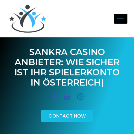
SANKRA CASINO
ANBIETER: WIE SICHER
IST IHR SPIELERKONTO
IN ÖSTERREICH|
CONTACT NOW