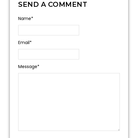
SEND A COMMENT
Name
*
Email
*
Message
*