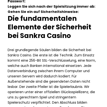
Passwort:
Loggen Sie sich nach der Spielsitzung immer ab:
Gehen Sie ein auf Sicherheitshinweise:
Die fundamentalen
Elemente der Sicherheit
bei Sankra Casino
Drei grundlegende Säulen bilden die Sicherheit bei
Sankra Casino. Die erste ist die Technik. Zum Einsatz
kommt eine 256-Bit SSL-Verschlüsselung, eine Norm,
welche auch Banken international einsetzen. Jede
Datenverbindung zwischen Ihrem Computer und
unseren Servern wird dadurch kodiert. Für
Außenstehende sind die gesendeten Daten nicht
lesbar. Der zweite Pfeiler ist die Spielerlaubnis. Wir
operieren unter einer offiziellen Glücksspiellizenz, die
uns zu gerechtem Spiel und stringentem
Spielerschutz verpflichtet. Den Abschluss bilden