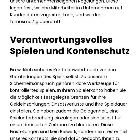
unsere unternehmenseigenen Regelungen. Diese
legen fest, welche Mitarbeiter im Unternehmen auf
Kundendaten zugreifen kann, und werden
turnusmäßig überprüft.
Verantwortungsvolles
Spielen und Kontenschutz
Ein wirklich sicheres Konto bewahrt auch vor den
Gefährdungen des Spiels selbst. Zu unserem
Sicherheitsanspruch gehören klare Werkzeuge für
kontrolliertes Spielen. In Ihrem Spielerkonto haben Sie
die Möglichkeit festgelegte Grenzen für Ihre
Geldeinzahlungen, Einsatzverluste und Ihre Spieldauer
einstellen. Sie haben zudem die Gelegenheit, eine
Spielunterbrechung einzulegen oder sich selbst für
einen definierten Zeitraum zu blockieren. Diese
Einstellungen sind kein Beiwerk, sondern ein fester Teil
unseres Konzepts. Sie sind dafür gedacht, Ihnen zu