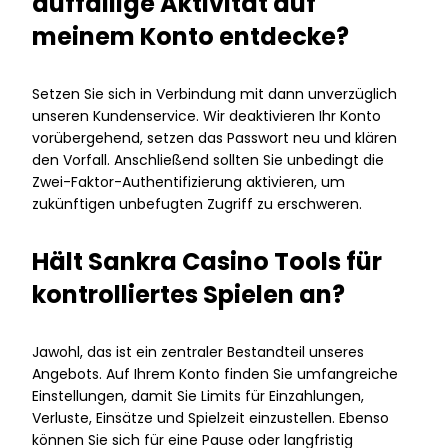
auffällige Aktivität auf
meinem Konto entdecke?
Setzen Sie sich in Verbindung mit dann unverzüglich
unseren Kundenservice. Wir deaktivieren Ihr Konto
vorübergehend, setzen das Passwort neu und klären
den Vorfall. Anschließend sollten Sie unbedingt die
Zwei-Faktor-Authentifizierung aktivieren, um
zukünftigen unbefugten Zugriff zu erschweren.
Hält Sankra Casino Tools für
kontrolliertes Spielen an?
Jawohl, das ist ein zentraler Bestandteil unseres
Angebots. Auf Ihrem Konto finden Sie umfangreiche
Einstellungen, damit Sie Limits für Einzahlungen,
Verluste, Einsätze und Spielzeit einzustellen. Ebenso
können Sie sich für eine Pause oder langfristig