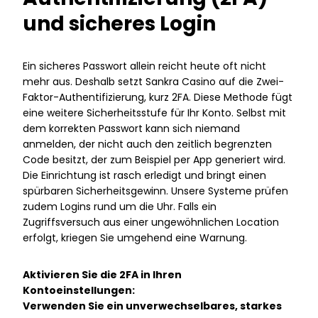
und sicheres Login
Ein sicheres Passwort allein reicht heute oft nicht
mehr aus. Deshalb setzt Sankra Casino auf die Zwei-
Faktor-Authentifizierung, kurz 2FA. Diese Methode fügt
eine weitere Sicherheitsstufe für Ihr Konto. Selbst mit
dem korrekten Passwort kann sich niemand
anmelden, der nicht auch den zeitlich begrenzten
Code besitzt, der zum Beispiel per App generiert wird.
Die Einrichtung ist rasch erledigt und bringt einen
spürbaren Sicherheitsgewinn. Unsere Systeme prüfen
zudem Logins rund um die Uhr. Falls ein
Zugriffsversuch aus einer ungewöhnlichen Location
erfolgt, kriegen Sie umgehend eine Warnung.
Aktivieren Sie die 2FA in Ihren
Kontoeinstellungen:
Verwenden Sie ein unverwechselbares, starkes