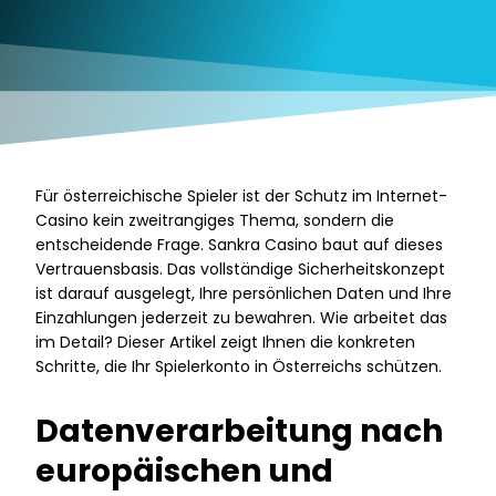
Für österreichische Spieler ist der Schutz im Internet-
Casino kein zweitrangiges Thema, sondern die
entscheidende Frage. Sankra Casino baut auf dieses
Vertrauensbasis. Das vollständige Sicherheitskonzept
ist darauf ausgelegt, Ihre persönlichen Daten und Ihre
Einzahlungen jederzeit zu bewahren. Wie arbeitet das
im Detail? Dieser Artikel zeigt Ihnen die konkreten
Schritte, die Ihr Spielerkonto in Österreichs schützen.
Datenverarbeitung nach
europäischen und