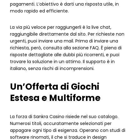
pagamenti. L’obiettivo è darti una risposta utile, in
modo rapido ed efficiente.
La via più veloce per raggiungerli è la live chat,
raggiungibile direttamente dal sito. Per richieste non
urgenti, puoi inviare una mail. Prima di inviare una
richiesta, però, consulta alla sezione FAQ. È piena di
risposte dettagliate alle dubbi più ricorrenti, e puoi
trovare la soluzione in un attimo. Il supporto è in
italiano, senza rischi di incomprensioni.
Un’Offerta di Giochi
Estesa e Multiforme
La forza di Sankra Casino risiede nel suo catalogo.
Numerosi titoli, accuratamente selezionati per
appagare ogni tipo di esigenza. Operano con studi di
software rinomati, il che si traduce in design