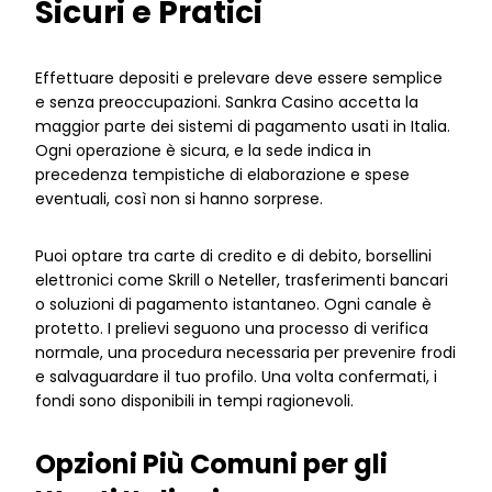
Sicuri e Pratici
Effettuare depositi e prelevare deve essere semplice
e senza preoccupazioni. Sankra Casino accetta la
maggior parte dei sistemi di pagamento usati in Italia.
Ogni operazione è sicura, e la sede indica in
precedenza tempistiche di elaborazione e spese
eventuali, così non si hanno sorprese.
Puoi optare tra carte di credito e di debito, borsellini
elettronici come Skrill o Neteller, trasferimenti bancari
o soluzioni di pagamento istantaneo. Ogni canale è
protetto. I prelievi seguono una processo di verifica
normale, una procedura necessaria per prevenire frodi
e salvaguardare il tuo profilo. Una volta confermati, i
fondi sono disponibili in tempi ragionevoli.
Opzioni Più Comuni per gli