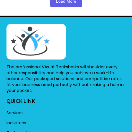
Load More
The professional VAs at Tecksharks will shoulder every
other responsibility and help you achieve a work-life
balance. Our packaged solutions and competitive rates
fit your business need perfectly without making a hole in
your pocket.
QUICK LINK
Services
Industries