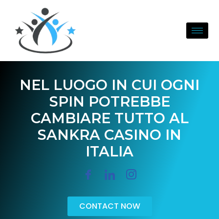
NEL LUOGO IN CUI OGNI
SPIN POTREBBE
CAMBIARE TUTTO AL
SANKRA CASINO IN
ITALIA
CONTACT NOW