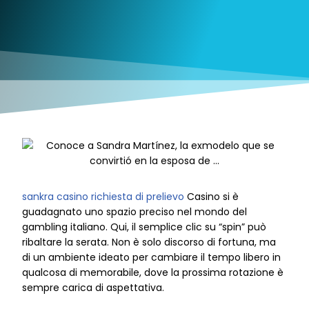
sankra casino richiesta di prelievo
Casino si è
guadagnato uno spazio preciso nel mondo del
gambling italiano. Qui, il semplice clic su “spin” può
ribaltare la serata. Non è solo discorso di fortuna, ma
di un ambiente ideato per cambiare il tempo libero in
qualcosa di memorabile, dove la prossima rotazione è
sempre carica di aspettativa.