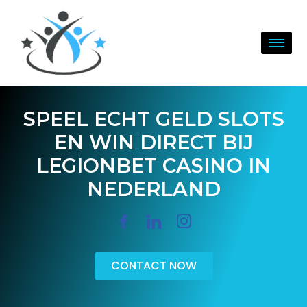
SPEEL ECHT GELD SLOTS
EN WIN DIRECT BIJ
LEGIONBET CASINO IN
NEDERLAND
CONTACT NOW