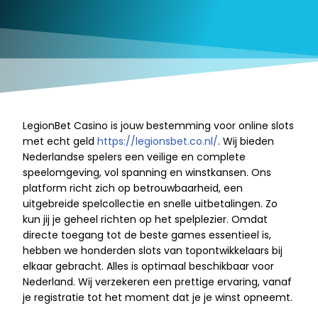
LegionBet Casino is jouw bestemming voor online slots
met echt geld
https://legionsbet.co.nl/
. Wij bieden
Nederlandse spelers een veilige en complete
speelomgeving, vol spanning en winstkansen. Ons
platform richt zich op betrouwbaarheid, een
uitgebreide spelcollectie en snelle uitbetalingen. Zo
kun jij je geheel richten op het spelplezier. Omdat
directe toegang tot de beste games essentieel is,
hebben we honderden slots van topontwikkelaars bij
elkaar gebracht. Alles is optimaal beschikbaar voor
Nederland. Wij verzekeren een prettige ervaring, vanaf
je registratie tot het moment dat je je winst opneemt.