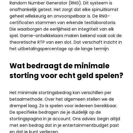
Random Number Generator (RNG). Dit systeem is
onafhankelijk getest. Het zorgt dat elke spinuitkomst
geheel willekeurig en onvoorspelbaar is. De RNG-
certificaten stammen van erkende testlaboratoria.
Die waarborgen de eerlijkheid en integriteit van elk
spel. Game-ontwikkelaars maken bekend vaak ook de
theoretische RTP van een slot. Dat verschaft inzicht in
het uitbetalingspercentage op de lange termijn.
Wat bedraagt de minimale
storting voor echt geld spelen?
Het minimale stortingsbedrag kan verschillen per
betaalmethode. Over het algemeen stellen we de
drempel laag. Zo is spelen voor iedereen bereikbaar.
De specifieke bedragen zie je duidelijk op de
stortingspagina in je account. Ons advies: begin altijd
met een bedrag dat in je entertainmentbudget past
en dat je kunt verliezen.