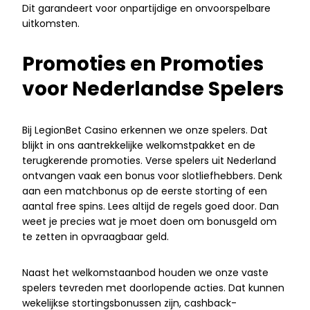
Dit garandeert voor onpartijdige en onvoorspelbare
uitkomsten.
Promoties en Promoties
voor Nederlandse Spelers
Bij LegionBet Casino erkennen we onze spelers. Dat
blijkt in ons aantrekkelijke welkomstpakket en de
terugkerende promoties. Verse spelers uit Nederland
ontvangen vaak een bonus voor slotliefhebbers. Denk
aan een matchbonus op de eerste storting of een
aantal free spins. Lees altijd de regels goed door. Dan
weet je precies wat je moet doen om bonusgeld om
te zetten in opvraagbaar geld.
Naast het welkomstaanbod houden we onze vaste
spelers tevreden met doorlopende acties. Dat kunnen
wekelijkse stortingsbonussen zijn, cashback-