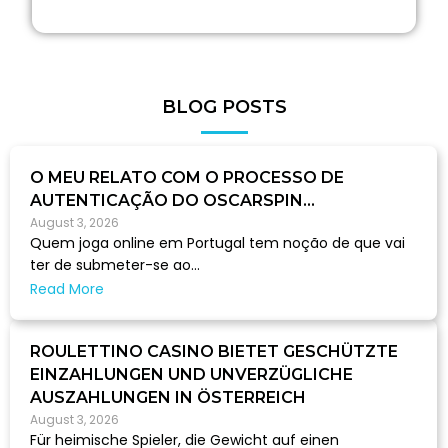
BLOG POSTS
O MEU RELATO COM O PROCESSO DE
AUTENTICAÇÃO DO OSCARSPIN…
August 3, 2026
Quem joga online em Portugal tem noção de que vai
ter de submeter-se ao...
Read More
ROULETTINO CASINO BIETET GESCHÜTZTE
EINZAHLUNGEN UND UNVERZÜGLICHE
AUSZAHLUNGEN IN ÖSTERREICH
August 3, 2026
Für heimische Spieler, die Gewicht auf einen