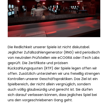
Die Redlichkeit unserer Spiele ist nicht diskutabel.
Jeglicher Zufallszahlengenerator (RNG) wird periodisch
von neutralen Prüfstellen wie eCOGRA oder iTech Labs
geprüft. Die Zertifikate und präzisen
Rückzahlungsquoten (RTP) der Spiele legen offen wir
offen. Zusätzlich unterziehen wir uns freiwillig strengen
Kontrollen unserer Geschäftspraktiken. Das Ziel ist ein
Spielbereich, der nicht allein vergnüglich, sondern
auch völlig glaubwürdig und gerecht ist. Sie dürfen
sich darauf verlassen können, dass jegliches Spiel bei
uns den vorgeschriebenen Gang geht.