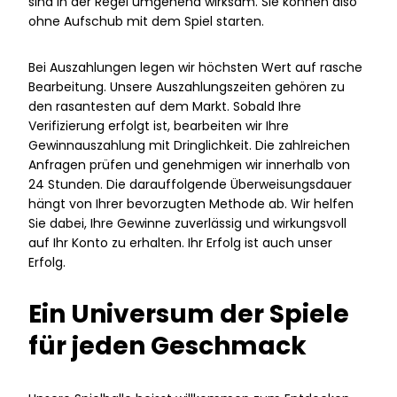
sind in der Regel umgehend wirksam. Sie können also
ohne Aufschub mit dem Spiel starten.
Bei Auszahlungen legen wir höchsten Wert auf rasche
Bearbeitung. Unsere Auszahlungszeiten gehören zu
den rasantesten auf dem Markt. Sobald Ihre
Verifizierung erfolgt ist, bearbeiten wir Ihre
Gewinnauszahlung mit Dringlichkeit. Die zahlreichen
Anfragen prüfen und genehmigen wir innerhalb von
24 Stunden. Die darauffolgende Überweisungsdauer
hängt von Ihrer bevorzugten Methode ab. Wir helfen
Sie dabei, Ihre Gewinne zuverlässig und wirkungsvoll
auf Ihr Konto zu erhalten. Ihr Erfolg ist auch unser
Erfolg.
Ein Universum der Spiele
für jeden Geschmack