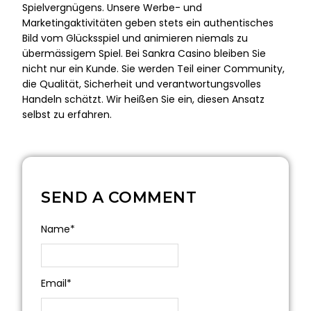
Spielvergnügens. Unsere Werbe- und
Marketingaktivitäten geben stets ein authentisches
Bild vom Glücksspiel und animieren niemals zu
übermässigem Spiel. Bei Sankra Casino bleiben Sie
nicht nur ein Kunde. Sie werden Teil einer Community,
die Qualität, Sicherheit und verantwortungsvolles
Handeln schätzt. Wir heißen Sie ein, diesen Ansatz
selbst zu erfahren.
SEND A COMMENT
Name
*
Email
*