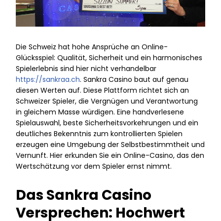
Die Schweiz hat hohe Ansprüche an Online-
Glücksspiel: Qualität, Sicherheit und ein harmonisches
Spielerlebnis sind hier nicht verhandelbar
https://sankraa.ch
. Sankra Casino baut auf genau
diesen Werten auf. Diese Plattform richtet sich an
Schweizer Spieler, die Vergnügen und Verantwortung
in gleichem Masse würdigen. Eine handverlesene
Spielauswahl, beste Sicherheitsvorkehrungen und ein
deutliches Bekenntnis zum kontrollierten Spielen
erzeugen eine Umgebung der Selbstbestimmtheit und
Vernunft. Hier erkunden Sie ein Online-Casino, das den
Wertschätzung vor dem Spieler ernst nimmt.
Das Sankra Casino
Versprechen: Hochwert