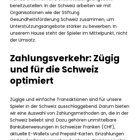
bereitzustellen. In der Schweiz arbeiten wir mit
Organisationen wie der Stiftung
Gesundheitsförderung Schweiz zusammen, um
Unterstützungsangebote stärker zu bewerben. In
unserem Hause steht der Spieler im Mittelpunkt, nicht
der Umsatz.
Zahlungsverkehr: Zügig
und für die Schweiz
optimiert
Zügige und einfache Transaktionen sind für unsere
Spieler in der Schweiz ausschlaggebend. Darum bieten
wir eine Auswahl von Zahlungsmethoden an, die in der
Schweiz beliebt sind. Dazu gehören unmittelbare
Banküberweisungen in Schweizer Franken (CHF),
aktuelle E-Wallets und Prepaid-Karten. Einzahlungen