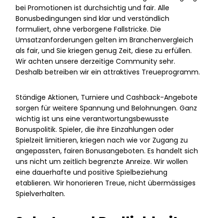
bei Promotionen ist durchsichtig und fair. Alle
Bonusbedingungen sind klar und verständlich
formuliert, ohne verborgene Fallstricke. Die
Umsatzanforderungen gelten im Branchenvergleich
als fair, und Sie kriegen genug Zeit, diese zu erfüllen.
Wir achten unsere derzeitige Community sehr.
Deshalb betreiben wir ein attraktives Treueprogramm.
Ständige Aktionen, Turniere und Cashback-Angebote
sorgen für weitere Spannung und Belohnungen. Ganz
wichtig ist uns eine verantwortungsbewusste
Bonuspolitik. Spieler, die ihre Einzahlungen oder
Spielzeit limitieren, kriegen nach wie vor Zugang zu
angepassten, fairen Bonusangeboten. Es handelt sich
uns nicht um zeitlich begrenzte Anreize. Wir wollen
eine dauerhafte und positive Spielbeziehung
etablieren. Wir honorieren Treue, nicht übermässiges
Spielverhalten.