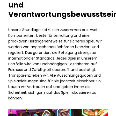
und
Verantwortungsbewusstsei
Unsere Grundlage setzt sich zusammen aus zwei
Komponenten: bester Unterhaltung und einer
proaktiven Herangehensweise für sicheres Spiel. Wir
werden von angesehenen Behörden lizenziert und
reguliert. Das garantiert die Befolgung strengster
internationaler Standards. Jedes Spiel in unserem
Portfolio wird von unabhängigen Testlaboren auf
Fairness und Zufälligkeit überprüft und bestätigt.
Transparenz leben wir. Alle Auszahlungsquoten und
Spielanleitungen sind für Sie jederzeit einsehbar. So
bauen wir Vertrauen auf und geben Ihnen die
Sicherheit, sich ganz auf das Spiel fokussieren zu
können.