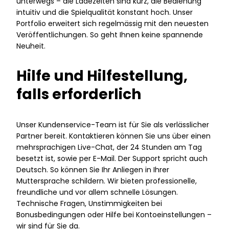
unterwegs – die Ladezeiten sind kurz, die Bedienung
intuitiv und die Spielqualität konstant hoch. Unser
Portfolio erweitert sich regelmässig mit den neuesten
Veröffentlichungen. So geht Ihnen keine spannende
Neuheit.
Hilfe und Hilfestellung,
falls erforderlich
Unser Kundenservice-Team ist für Sie als verlässlicher
Partner bereit. Kontaktieren können Sie uns über einen
mehrsprachigen Live-Chat, der 24 Stunden am Tag
besetzt ist, sowie per E-Mail. Der Support spricht auch
Deutsch. So können Sie Ihr Anliegen in Ihrer
Muttersprache schildern. Wir bieten professionelle,
freundliche und vor allem schnelle Lösungen.
Technische Fragen, Unstimmigkeiten bei
Bonusbedingungen oder Hilfe bei Kontoeinstellungen –
wir sind für Sie da.