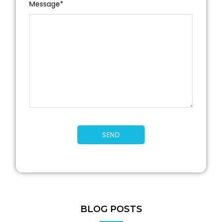
Message
*
BLOG POSTS