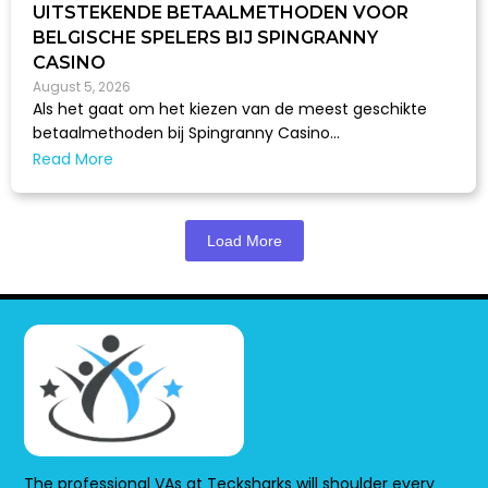
UITSTEKENDE BETAALMETHODEN VOOR
BELGISCHE SPELERS BIJ SPINGRANNY
CASINO
August 5, 2026
Als het gaat om het kiezen van de meest geschikte
betaalmethoden bij Spingranny Casino...
Read More
Load More
The professional VAs at Tecksharks will shoulder every