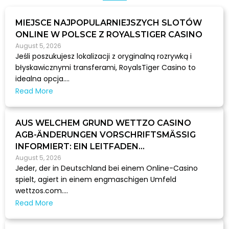
MIEJSCE NAJPOPULARNIEJSZYCH SLOTÓW
ONLINE W POLSCE Z ROYALSTIGER CASINO
August 5, 2026
Jeśli poszukujesz lokalizacji z oryginalną rozrywką i
błyskawicznymi transferami, RoyalsTiger Casino to
idealna opcja....
Read More
AUS WELCHEM GRUND WETTZO CASINO
AGB-ÄNDERUNGEN VORSCHRIFTSMÄSSIG I
NFORMIERT: EIN LEITFADEN…
August 5, 2026
Jeder, der in Deutschland bei einem Online-Casino
spielt, agiert in einem engmaschigen Umfeld
wettzos.com....
Read More