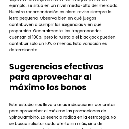
ejemplo, se sitúa en un nivel medio-alto del mercado.
Nuestra recomendación es clara: revisa siempre la
letra pequeña. Observa bien en qué juegos
contribuyen a cumplir las exigencias y en qué
proporción. Generalmente, las tragamonedas
cuentan al 100%, pero la ruleta o el blackjack pueden
contribuir solo un 10% o menos. Esta variación es
determinante.
Sugerencias efectivas
para aprovechar al
máximo los bonos
Este estudio nos lleva a unas indicaciones concretas
para aprovechar al máximo las promociones de
SpinoGambino. La esencia radica en la estrategia. No
se busca solicitar cada oferta sin más, sino de