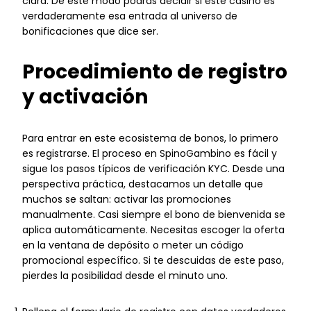
clara. De este modo podrás decidir si este casino es
verdaderamente esa entrada al universo de
bonificaciones que dice ser.
Procedimiento de registro
y activación
Para entrar en este ecosistema de bonos, lo primero
es registrarse. El proceso en SpinoGambino es fácil y
sigue los pasos típicos de verificación KYC. Desde una
perspectiva práctica, destacamos un detalle que
muchos se saltan: activar las promociones
manualmente. Casi siempre el bono de bienvenida se
aplica automáticamente. Necesitas escoger la oferta
en la ventana de depósito o meter un código
promocional específico. Si te descuidas de este paso,
pierdes la posibilidad desde el minuto uno.