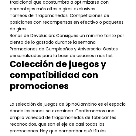
tradicional que acostumbra a optimizarse con
porcentajes más altos o giros exclusivos.
Torneos de Tragamonedas: Competiciones de
posiciones con recompensas en efectivo o paquetes
de giros.
Bonos de Devolución: Consigues un mínimo tanto por
ciento de lo gastado durante la semana.
Promociones de Cumpleaños y Aniversario: Gestos
personalizados para la base de usuarios más fiel.
Colección de juegos y
compatibilidad con
promociones
La selección de juegos de SpinoGambino es el espacio
donde los bonos se examinan. Confirmamos una
amplia variedad de tragamonedas de fabricantes
reconocidos, que son el eje de casi todas las
promociones. Hay que comprobar qué títulos