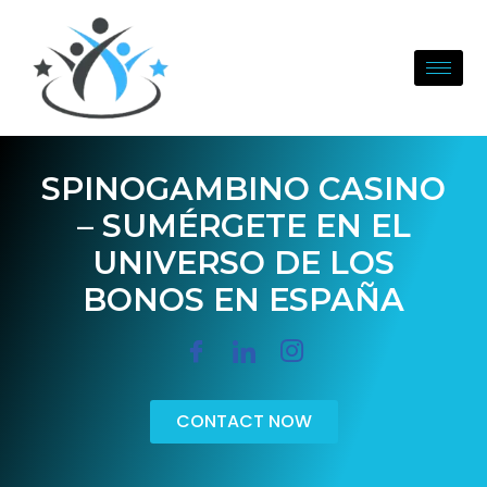
SPINOGAMBINO CASINO
– SUMÉRGETE EN EL
UNIVERSO DE LOS
BONOS EN ESPAÑA
CONTACT NOW