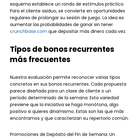
esquema establece un ronda de estímulos práctico.
Para el cliente asiduo, se convierte en oportunidades
regulares de prolongar su sesión de juego. La idea es
aumentar las probabilidades de ganar sin tener
crunchbase.com
que depositar más dinero cada vez.
Tipos de bonos recurrentes
más frecuentes
Nuestra evaluación permite reconocer varias tipos
concretos en sus bonos recurrentes. Cada propuesta
parece diseñada para un clase de cliente o un
período determinado de la semana. Esta variedad
previene que la iniciativa se haga monótona, algo
positivo si quieres dinamismo. Estas son las que más
encontramos y que caracterizan su repertorio común.
Promociones de Depósito del Fin de Semana: Un