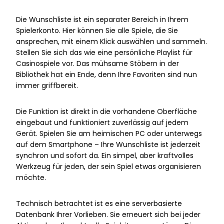
Die Wunschliste ist ein separater Bereich in Ihrem
Spielerkonto. Hier können Sie alle Spiele, die Sie
ansprechen, mit einem Klick auswählen und sammeln.
Stellen Sie sich das wie eine persönliche Playlist für
Casinospiele vor. Das mühsame Stöbern in der
Bibliothek hat ein Ende, denn Ihre Favoriten sind nun
immer griffbereit.
Die Funktion ist direkt in die vorhandene Oberfläche
eingebaut und funktioniert zuverlässig auf jedem
Gerät. Spielen Sie am heimischen PC oder unterwegs
auf dem Smartphone – Ihre Wunschliste ist jederzeit
synchron und sofort da. Ein simpel, aber kraftvolles
Werkzeug für jeden, der sein Spiel etwas organisieren
möchte.
Technisch betrachtet ist es eine serverbasierte
Datenbank Ihrer Vorlieben. Sie erneuert sich bei jeder