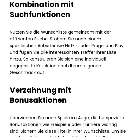
Kombination mit
Suchfunktionen
Nutzen Sie die Wunschliste gemeinsam mit der
effizienten Suche. Stöbern Sie nach einem
spezifischen Anbieter wie NetEnt oder Pragmatic Play
und fügen Sie alle interessanten Treffer Ihrer Liste
hinzu. So konstruieren Sie sich eine individuell
angepasste Kollektion nach Ihrem eigenen
Geschmack auf.
Verzahnung mit
Bonusaktionen
Überwachen Sie auch Spiele im Auge, die für spezielle
Bonusaktionen wie Freispiele oder Turniere wichtig
sind. Sichern Sie diese Titel in Ihrer Wunschliste, um sie