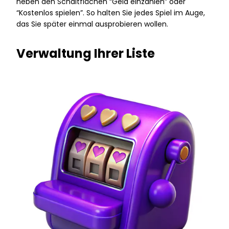
neben den Schaltflächen “Geld einzahlen” oder
“Kostenlos spielen”. So halten Sie jedes Spiel im Auge,
das Sie später einmal ausprobieren wollen.
Verwaltung Ihrer Liste