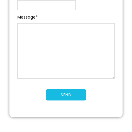
Message
*