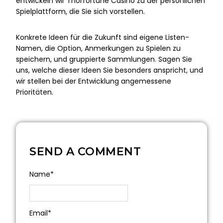
entwickeln wir Thorfortune Casino zu der persönlichen
Spielplattform, die Sie sich vorstellen.
Konkrete Ideen für die Zukunft sind eigene Listen-
Namen, die Option, Anmerkungen zu Spielen zu
speichern, und gruppierte Sammlungen. Sagen Sie
uns, welche dieser Ideen Sie besonders anspricht, und
wir stellen bei der Entwicklung angemessene
Prioritäten.
SEND A COMMENT
Name
*
Email
*