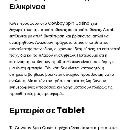
Ειλικρίνεια
Κάθε προσφορά στο Cowboy Spin Casino έχει
ξεχωριστούς της προϋποθέσεις και προϋποθέσεις. Αυτοί
εκτίθενται με απλή διατύπωση και βρίσκονται απλοί να
αναζητηθούν. Αναλύουν πράγματα όπως ο κατώτατος
συντελεστής παιχνιδιού, οι χρονικοί δεσμεύσεις, τα επιτρεπτά
παιχνίδια και τα πλαφόν αναλήψεων. Πιστεύουμε ότι η
κατανόηση αυτών των προϋποθέσεων είναι ουσιώδης για
μια άνετη εμπειρία. Εάν κάτι δεν γίνεται κατανοητό, η
υπηρεσία βοήθειας βρίσκεται συνεχώς προσβάσιμη να το
αναλύσει. Με αυτόν τον τρόπο, οι παίκτες λαμβάνουν
ενημερωμένες αποφάσεις και χρησιμοποιούν πλήρως τις
προωθητικές μας προσφορές.
Εμπειρία σε Tablet
Το Cowboy Spin Casino τρέχει τέλεια σε smartphone και