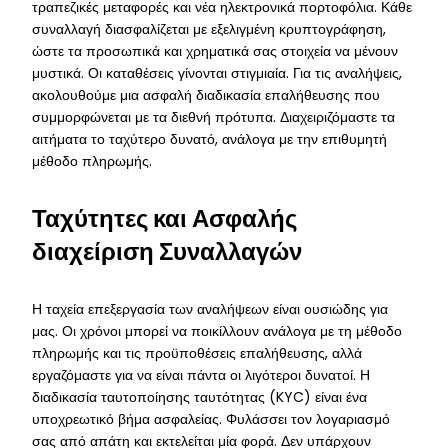
τραπεζικές μεταφορές και νέα ηλεκτρονικά πορτοφόλια. Κάθε
συναλλαγή διασφαλίζεται με εξελιγμένη κρυπτογράφηση,
ώστε τα προσωπικά και χρηματικά σας στοιχεία να μένουν
μυστικά. Οι καταθέσεις γίνονται στιγμιαία. Για τις αναλήψεις,
ακολουθούμε μια ασφαλή διαδικασία επαλήθευσης που
συμμορφώνεται με τα διεθνή πρότυπα. Διαχειριζόμαστε τα
αιτήματα το ταχύτερο δυνατό, ανάλογα με την επιθυμητή
μέθοδο πληρωμής.
Ταχύτητες και Ασφαλής
διαχείριση Συναλλαγών
Η ταχεία επεξεργασία των αναλήψεων είναι ουσιώδης για
μας. Οι χρόνοι μπορεί να ποικίλλουν ανάλογα με τη μέθοδο
πληρωμής και τις προϋποθέσεις επαλήθευσης, αλλά
εργαζόμαστε για να είναι πάντα οι λιγότεροι δυνατοί. Η
διαδικασία ταυτοποίησης ταυτότητας (KYC) είναι ένα
υποχρεωτικό βήμα ασφαλείας. Φυλάσσει τον λογαριασμό
σας από απάτη και εκτελείται μία φορά. Δεν υπάρχουν