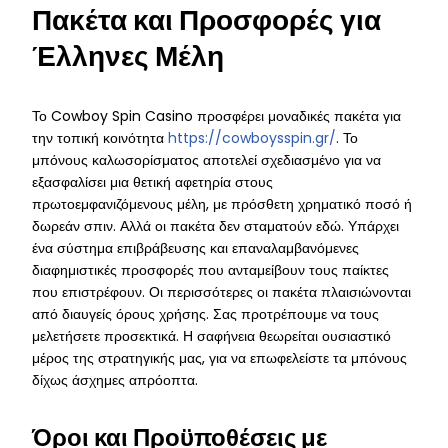
Πακέτα και Προσφορές για
Έλληνες Μέλη
Το Cowboy Spin Casino προσφέρει μοναδικές πακέτα για
την τοπική κοινότητα
https://cowboysspin.gr/
. Το
μπόνους καλωσορίσματος αποτελεί σχεδιασμένο για να
εξασφαλίσει μια θετική αφετηρία στους
πρωτοεμφανιζόμενους μέλη, με πρόσθετη χρηματικό ποσό ή
δωρεάν σπιν. Αλλά οι πακέτα δεν σταματούν εδώ. Υπάρχει
ένα σύστημα επιβράβευσης και επαναλαμβανόμενες
διαφημιστικές προσφορές που ανταμείβουν τους παίκτες
που επιστρέφουν. Οι περισσότερες οι πακέτα πλαισιώνονται
από διαυγείς όρους χρήσης. Σας προτρέπουμε να τους
μελετήσετε προσεκτικά. Η σαφήνεια θεωρείται ουσιαστικό
μέρος της στρατηγικής μας, για να επωφελείστε τα μπόνους
δίχως άσχημες απρόοπτα.
Όροι και Προϋποθέσεις με