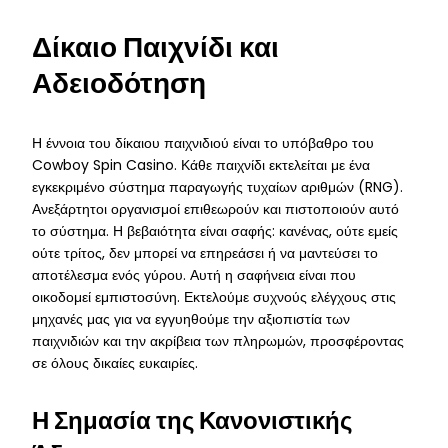
Δίκαιο Παιχνίδι και
Αδειοδότηση
Η έννοια του δίκαιου παιχνιδιού είναι το υπόβαθρο του
Cowboy Spin Casino. Κάθε παιχνίδι εκτελείται με ένα
εγκεκριμένο σύστημα παραγωγής τυχαίων αριθμών (RNG).
Ανεξάρτητοι οργανισμοί επιθεωρούν και πιστοποιούν αυτό
το σύστημα. Η βεβαιότητα είναι σαφής: κανένας, ούτε εμείς
ούτε τρίτος, δεν μπορεί να επηρεάσει ή να μαντεύσει το
αποτέλεσμα ενός γύρου. Αυτή η σαφήνεια είναι που
οικοδομεί εμπιστοσύνη. Εκτελούμε συχνούς ελέγχους στις
μηχανές μας για να εγγυηθούμε την αξιοπιστία των
παιχνιδιών και την ακρίβεια των πληρωμών, προσφέροντας
σε όλους δικαίες ευκαιρίες.
Η Σημασία της Κανονιστικής