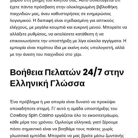
χώρου στη μνήμη του κινητού σας. Αυτό συνεπάγεται ότι
έχετε πάντα πρόσβαση στην ολοκληρωμένη βιβλιοθήκη
παιχνιδιών μας, άνευ καθυστερήσεις σε ενημερώσεις
λογισμικού. Η διεπαφή είναι σχεδιασμένη για απτικούς
ελέγχους, με μεγάλα κουμπιά και ευκρινή μενού. Μπορείτε να
αλλάξετε ρυθμίσεις, να εκτελέσετε κατάθεση ή να
επικοινωνήσετε την υποστήριξη με λίγα εύκολα αγγίγματα. Η
εμπειρία είναι περίπου ίδια με εκείνη ενός υπολογιστή, αλλά
με την άνεση του παιχνιδιού στο χέρι.
Βοήθεια Πελατών 24/7 στην
Ελληνική Γλώσσα
Ένα πρόβλημα ή μια απορία είναι δυνατό να προκύψει
οποιαδήποτε στιγμή. Γι’ αυτό η ομάδα υποστήριξης του
Cowboy Spin Casino εργάζεται όλο το εικοσιτετράωρο,
κάθε μέρα του χρόνου. Ομιλούμε ελληνικά, γιατί ξέρουμε
πόσο σημαντικό είναι να βοηθάμε τους παίκτες χωρίς
γλωσσικά εμπόδια. Μπορείτε να μας βρείτε μέσω ζωντανής