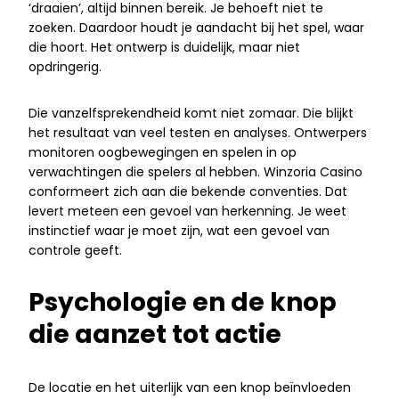
‘draaien’, altijd binnen bereik. Je behoeft niet te
zoeken. Daardoor houdt je aandacht bij het spel, waar
die hoort. Het ontwerp is duidelijk, maar niet
opdringerig.
Die vanzelfsprekendheid komt niet zomaar. Die blijkt
het resultaat van veel testen en analyses. Ontwerpers
monitoren oogbewegingen en spelen in op
verwachtingen die spelers al hebben. Winzoria Casino
conformeert zich aan die bekende conventies. Dat
levert meteen een gevoel van herkenning. Je weet
instinctief waar je moet zijn, wat een gevoel van
controle geeft.
Psychologie en de knop
die aanzet tot actie
De locatie en het uiterlijk van een knop beïnvloeden