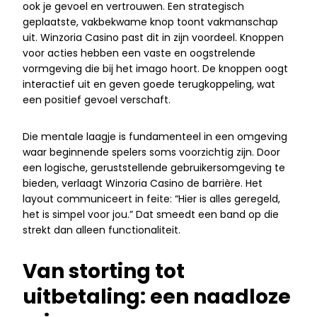
ook je gevoel en vertrouwen. Een strategisch
geplaatste, vakbekwame knop toont vakmanschap
uit. Winzoria Casino past dit in zijn voordeel. Knoppen
voor acties hebben een vaste en oogstrelende
vormgeving die bij het imago hoort. De knoppen oogt
interactief uit en geven goede terugkoppeling, wat
een positief gevoel verschaft.
Die mentale laagje is fundamenteel in een omgeving
waar beginnende spelers soms voorzichtig zijn. Door
een logische, geruststellende gebruikersomgeving te
bieden, verlaagt Winzoria Casino de barrière. Het
layout communiceert in feite: “Hier is alles geregeld,
het is simpel voor jou.” Dat smeedt een band op die
strekt dan alleen functionaliteit.
Van storting tot
uitbetaling: een naadloze