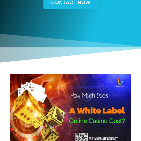
CONTACT NOW