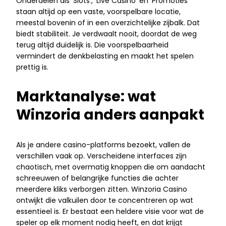
Onderdelen als ‘Slots’, ‘Live Casino’ en ‘Promoties’
staan altijd op een vaste, voorspelbare locatie,
meestal bovenin of in een overzichtelijke zijbalk. Dat
biedt stabiliteit. Je verdwaalt nooit, doordat de weg
terug altijd duidelijk is. Die voorspelbaarheid
vermindert de denkbelasting en maakt het spelen
prettig is.
Marktanalyse: wat
Winzoria anders aanpakt
Als je andere casino-platforms bezoekt, vallen de
verschillen vaak op. Verscheidene interfaces zijn
chaotisch, met overmatig knoppen die om aandacht
schreeuwen of belangrijke functies die achter
meerdere kliks verborgen zitten. Winzoria Casino
ontwijkt die valkuilen door te concentreren op wat
essentieel is. Er bestaat een heldere visie voor wat de
speler op elk moment nodig heeft, en dat krijgt