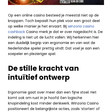
Op een online casino besteed je meestal niet op de
knoppen. Toch bepaalt hun plek voor een groot deel
op welke manier je het ervaart. Bij
winzoria casino
cashback
Casino merk je dat er over nagedacht is. De
indeling is niet uit de lucht vallen. Wij herkennen hier
een duidelijk begrip van ergonomie en van wat de
Nederlandse speler prettig vindt. Dat voel je aan een
soepeler en plezieriger spel.
De stille kracht van
intuïtief ontwerp
Ergonomie gaat over meer dan een fijne stoel. Het
komt ook om rust in je hoofd. Een logische
knopindeling kost minder denkwerk. Winzoria Casino
positioneert de belangrijkste acties, zoals ‘storten’ of