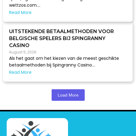
wettzos.com....
Read More
UITSTEKENDE BETAALMETHODEN VOOR
BELGISCHE SPELERS BIJ SPINGRANNY
CASINO
August 5, 2026
Als het gaat om het kiezen van de meest geschikte
betaalmethoden bij Spingranny Casino...
Read More
Load More