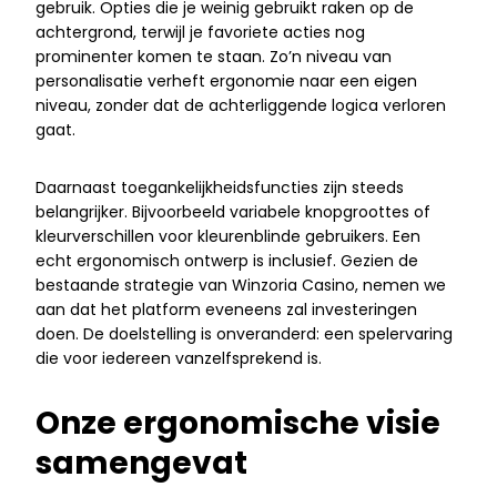
gebruik. Opties die je weinig gebruikt raken op de
achtergrond, terwijl je favoriete acties nog
prominenter komen te staan. Zo’n niveau van
personalisatie verheft ergonomie naar een eigen
niveau, zonder dat de achterliggende logica verloren
gaat.
Daarnaast toegankelijkheidsfuncties zijn steeds
belangrijker. Bijvoorbeeld variabele knopgroottes of
kleurverschillen voor kleurenblinde gebruikers. Een
echt ergonomisch ontwerp is inclusief. Gezien de
bestaande strategie van Winzoria Casino, nemen we
aan dat het platform eveneens zal investeringen
doen. De doelstelling is onveranderd: een spelervaring
die voor iedereen vanzelfsprekend is.
Onze ergonomische visie
samengevat