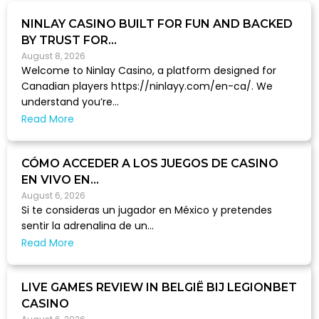
NINLAY CASINO BUILT FOR FUN AND BACKED
BY TRUST FOR…
August 8, 2026
Welcome to Ninlay Casino, a platform designed for
Canadian players https://ninlayy.com/en-ca/. We
understand you’re...
Read More
CÓMO ACCEDER A LOS JUEGOS DE CASINO
EN VIVO EN…
August 6, 2026
Si te consideras un jugador en México y pretendes
sentir la adrenalina de un...
Read More
LIVE GAMES REVIEW IN BELGIË BIJ LEGIONBET
CASINO