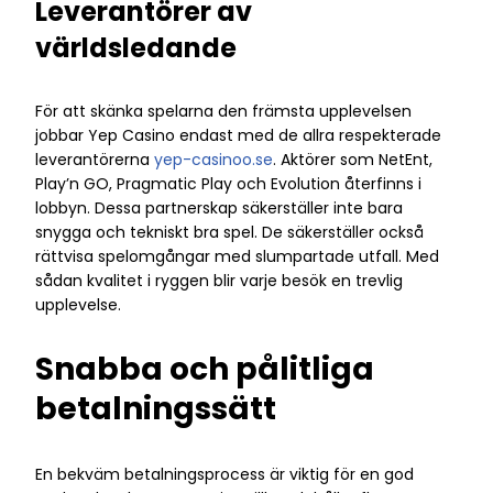
Leverantörer av
världsledande
För att skänka spelarna den främsta upplevelsen
jobbar Yep Casino endast med de allra respekterade
leverantörerna
yep-casinoo.se
. Aktörer som NetEnt,
Play’n GO, Pragmatic Play och Evolution återfinns i
lobbyn. Dessa partnerskap säkerställer inte bara
snygga och tekniskt bra spel. De säkerställer också
rättvisa spelomgångar med slumpartade utfall. Med
sådan kvalitet i ryggen blir varje besök en trevlig
upplevelse.
Snabba och pålitliga
betalningssätt
En bekväm betalningsprocess är viktig för en god