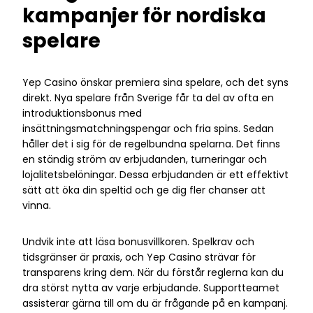
kampanjer för nordiska
spelare
Yep Casino önskar premiera sina spelare, och det syns
direkt. Nya spelare från Sverige får ta del av ofta en
introduktionsbonus med
insättningsmatchningspengar och fria spins. Sedan
håller det i sig för de regelbundna spelarna. Det finns
en ständig ström av erbjudanden, turneringar och
lojalitetsbelöningar. Dessa erbjudanden är ett effektivt
sätt att öka din speltid och ge dig fler chanser att
vinna.
Undvik inte att läsa bonusvillkoren. Spelkrav och
tidsgränser är praxis, och Yep Casino strävar för
transparens kring dem. När du förstår reglerna kan du
dra störst nytta av varje erbjudande. Supportteamet
assisterar gärna till om du är frågande på en kampanj.