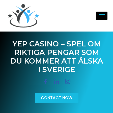
YEP CASINO – SPEL OM
RIKTIGA PENGAR SOM
DU KOMMER ATT ÄLSKA
I SVERIGE
CONTACT NOW