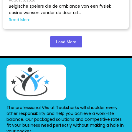
August 6, 2026
Belgische spelers die de ambiance van een fysiek
casino wensen zonder de deur uit...
Read More
Load More
The professional VAs at Tecksharks will shoulder every
other responsibility and help you achieve a work-life
balance. Our packaged solutions and competitive rates
fit your business need perfectly without making a hole in
your pocket.