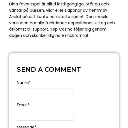
Dina favoritspel är alltid lättillgängliga. Står du och
väntar på bussen, vilar eller slappnar av hemma?
Anslut på ditt konto och starta spelet. Den mobila
versionen har alla funktioner: depositioner, uttag och
åtkomst till support. Yep Casino följer dig genom
dagen och skänker dig nöje i fickformat.
SEND A COMMENT
Name
*
Email
*
Message
*