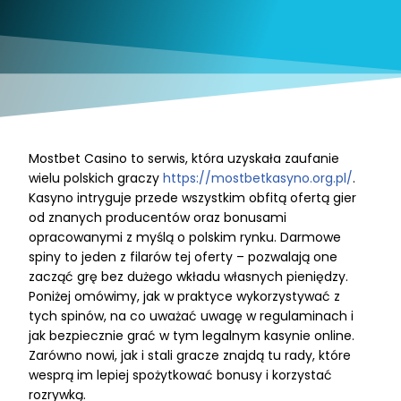
Mostbet Casino to serwis, która uzyskała zaufanie
wielu polskich graczy
https://mostbetkasyno.org.pl/
.
Kasyno intryguje przede wszystkim obfitą ofertą gier
od znanych producentów oraz bonusami
opracowanymi z myślą o polskim rynku. Darmowe
spiny to jeden z filarów tej oferty – pozwalają one
zacząć grę bez dużego wkładu własnych pieniędzy.
Poniżej omówimy, jak w praktyce wykorzystywać z
tych spinów, na co uważać uwagę w regulaminach i
jak bezpiecznie grać w tym legalnym kasynie online.
Zarówno nowi, jak i stali gracze znajdą tu rady, które
wesprą im lepiej spożytkować bonusy i korzystać
rozrywką.