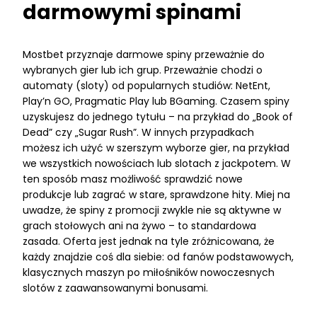
darmowymi spinami
Mostbet przyznaje darmowe spiny przeważnie do
wybranych gier lub ich grup. Przeważnie chodzi o
automaty (sloty) od popularnych studiów: NetEnt,
Play’n GO, Pragmatic Play lub BGaming. Czasem spiny
uzyskujesz do jednego tytułu – na przykład do „Book of
Dead” czy „Sugar Rush”. W innych przypadkach
możesz ich użyć w szerszym wyborze gier, na przykład
we wszystkich nowościach lub slotach z jackpotem. W
ten sposób masz możliwość sprawdzić nowe
produkcje lub zagrać w stare, sprawdzone hity. Miej na
uwadze, że spiny z promocji zwykle nie są aktywne w
grach stołowych ani na żywo – to standardowa
zasada. Oferta jest jednak na tyle zróżnicowana, że
każdy znajdzie coś dla siebie: od fanów podstawowych,
klasycznych maszyn po miłośników nowoczesnych
slotów z zaawansowanymi bonusami.