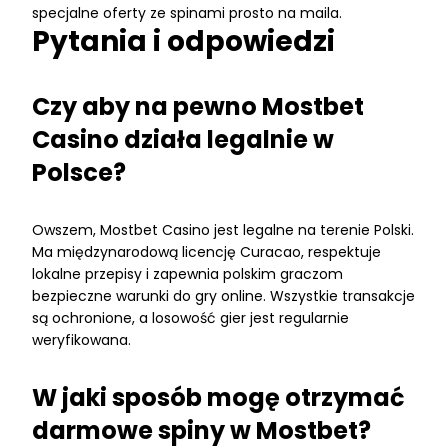
specjalne oferty ze spinami prosto na maila.
Pytania i odpowiedzi
Czy aby na pewno Mostbet
Casino działa legalnie w
Polsce?
Owszem, Mostbet Casino jest legalne na terenie Polski.
Ma międzynarodową licencję Curacao, respektuje
lokalne przepisy i zapewnia polskim graczom
bezpieczne warunki do gry online. Wszystkie transakcje
są ochronione, a losowość gier jest regularnie
weryfikowana.
W jaki sposób mogę otrzymać
darmowe spiny w Mostbet?