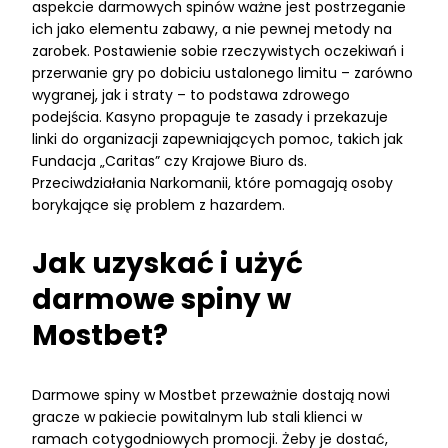
aspekcie darmowych spinów ważne jest postrzeganie
ich jako elementu zabawy, a nie pewnej metody na
zarobek. Postawienie sobie rzeczywistych oczekiwań i
przerwanie gry po dobiciu ustalonego limitu – zarówno
wygranej, jak i straty – to podstawa zdrowego
podejścia. Kasyno propaguje te zasady i przekazuje
linki do organizacji zapewniających pomoc, takich jak
Fundacja „Caritas” czy Krajowe Biuro ds.
Przeciwdziałania Narkomanii, które pomagają osoby
borykające się problem z hazardem.
Jak uzyskać i użyć
darmowe spiny w
Mostbet?
Darmowe spiny w Mostbet przeważnie dostają nowi
gracze w pakiecie powitalnym lub stali klienci w
ramach cotygodniowych promocji. Żeby je dostać,