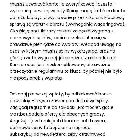
musisz utworzyć konto, je zweryfikować i często –
wykonać pierwszej wpłaty. Spiny mogą trafić na konto
od razu lub być przyznawane przez kilka dni. Kluczową
sprawą są warunki obrotu (wymagania wageringowe).
Określają one, ile razy musisz zakręcić wygraną z
darmowych spinów, zanim przekształcą się w
prawdziwe pieniądze do wypłaty. Weź pod uwagę na
czas, w którym musisz spiny wykorzystać, oraz na
górną kwotę wygranej, jaką można z nich odebrać.
Sam proces jest nieskomplikowany, ale uważne
przeczytanie regulaminu to klucz, by później nie było
niespodzianek z wypłatą.
Dokonaj pierwszej wpłaty, by odblokować bonus
powitalny – często zawiera on darmowe spiny.
Zaglądaj regularnie do zakładki „Promocje”, gdzie
Mostbet dodaje oferty dla obecnych graczy.
Angażuj się w turniejach i konkursach kasyna;
darmowe spiny to popularna nagroda.
Subskrybuj do newslettera, żeby otrzymywać