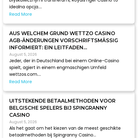
błyskawicznymi transferami, RoyalsTiger Casino to
idealna opcja....
Read More
AUS WELCHEM GRUND WETTZO CASINO
AGB-ÄNDERUNGEN VORSCHRIFTSMÄSSIG I
NFORMIERT: EIN LEITFADEN…
August 5, 2026
Jeder, der in Deutschland bei einem Online-Casino
spielt, agiert in einem engmaschigen Umfeld
wettzos.com....
Read More
UITSTEKENDE BETAALMETHODEN VOOR
BELGISCHE SPELERS BIJ SPINGRANNY
CASINO
August 5, 2026
Als het gaat om het kiezen van de meest geschikte
betaalmethoden bij Spingranny Casino...