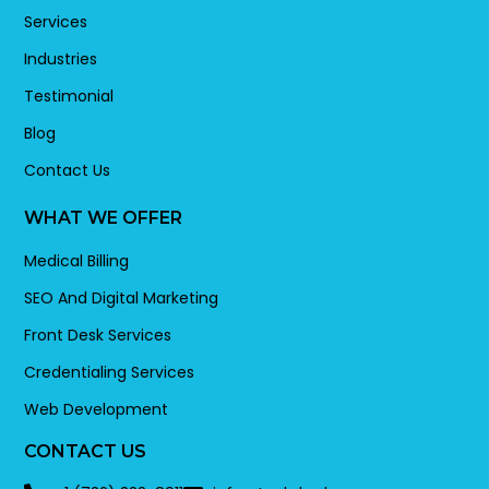
Services
Industries
Testimonial
Blog
Contact Us
WHAT WE OFFER
Medical Billing
SEO And Digital Marketing
Front Desk Services
Credentialing Services
Web Development
CONTACT US