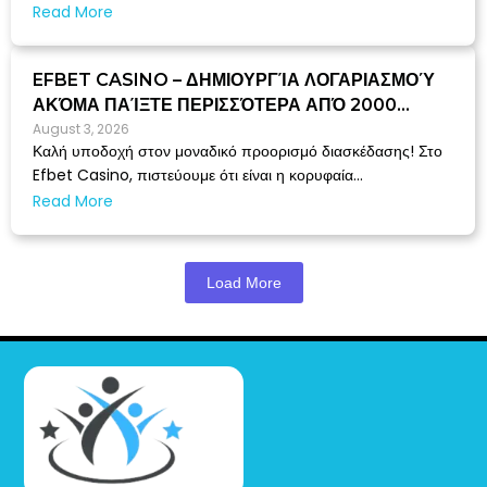
Read More
EFBET CASINO – ΔΗΜΙΟΥΡΓΊΑ ΛΟΓΑΡΙΑΣΜΟΎ
ΑΚΌΜΑ ΠΑΊΞΤΕ ΠΕΡΙΣΣΌΤΕΡΑ ΑΠΌ 2000…
August 3, 2026
Καλή υποδοχή στον μοναδικό προορισμό διασκέδασης! Στο
Efbet Casino, πιστεύουμε ότι είναι η κορυφαία...
Read More
Load More