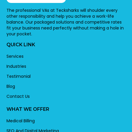
The professional VAs at Tecksharks will shoulder every
other responsibility and help you achieve a work-life
balance. Our packaged solutions and competitive rates
fit your business need perfectly without making a hole in
your pocket.
QUICK LINK
Services
Industries
Testimonial
Blog
Contact Us
WHAT WE OFFER
Medical Billing
SEO And Digital Marketing