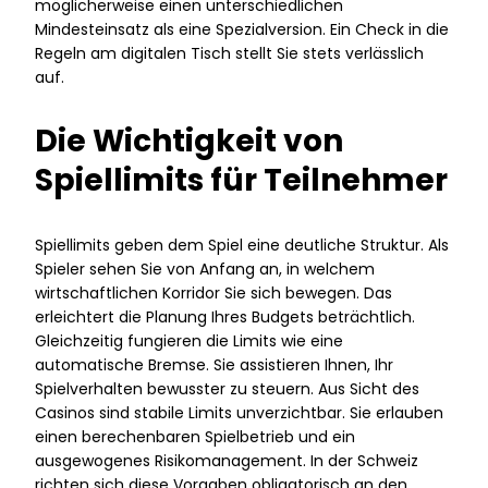
möglicherweise einen unterschiedlichen
Mindesteinsatz als eine Spezialversion. Ein Check in die
Regeln am digitalen Tisch stellt Sie stets verlässlich
auf.
Die Wichtigkeit von
Spiellimits für Teilnehmer
Spiellimits geben dem Spiel eine deutliche Struktur. Als
Spieler sehen Sie von Anfang an, in welchem
wirtschaftlichen Korridor Sie sich bewegen. Das
erleichtert die Planung Ihres Budgets beträchtlich.
Gleichzeitig fungieren die Limits wie eine
automatische Bremse. Sie assistieren Ihnen, Ihr
Spielverhalten bewusster zu steuern. Aus Sicht des
Casinos sind stabile Limits unverzichtbar. Sie erlauben
einen berechenbaren Spielbetrieb und ein
ausgewogenes Risikomanagement. In der Schweiz
richten sich diese Vorgaben obligatorisch an den