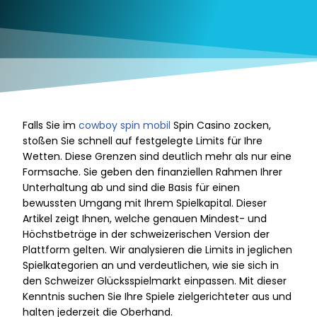
Falls Sie im
cowboy spin mobil
Spin Casino zocken,
stoßen Sie schnell auf festgelegte Limits für Ihre
Wetten. Diese Grenzen sind deutlich mehr als nur eine
Formsache. Sie geben den finanziellen Rahmen Ihrer
Unterhaltung ab und sind die Basis für einen
bewussten Umgang mit Ihrem Spielkapital. Dieser
Artikel zeigt Ihnen, welche genauen Mindest- und
Höchstbeträge in der schweizerischen Version der
Plattform gelten. Wir analysieren die Limits in jeglichen
Spielkategorien an und verdeutlichen, wie sie sich in
den Schweizer Glücksspielmarkt einpassen. Mit dieser
Kenntnis suchen Sie Ihre Spiele zielgerichteter aus und
halten jederzeit die Oberhand.