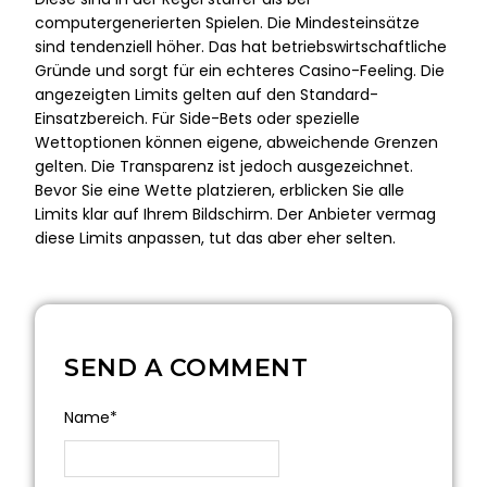
computergenerierten Spielen. Die Mindesteinsätze
sind tendenziell höher. Das hat betriebswirtschaftliche
Gründe und sorgt für ein echteres Casino-Feeling. Die
angezeigten Limits gelten auf den Standard-
Einsatzbereich. Für Side-Bets oder spezielle
Wettoptionen können eigene, abweichende Grenzen
gelten. Die Transparenz ist jedoch ausgezeichnet.
Bevor Sie eine Wette platzieren, erblicken Sie alle
Limits klar auf Ihrem Bildschirm. Der Anbieter vermag
diese Limits anpassen, tut das aber eher selten.
SEND A COMMENT
Name
*