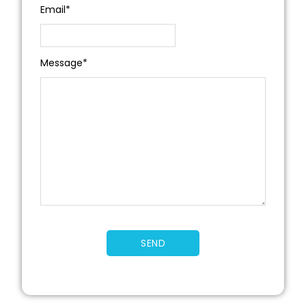
Email
*
Message
*