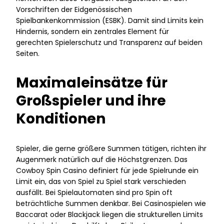
Vorschriften der Eidgenössischen
Spielbankenkommission (ESBK). Damit sind Limits kein
Hindernis, sondern ein zentrales Element für
gerechten Spielerschutz und Transparenz auf beiden
Seiten.
Maximaleinsätze für
Großspieler und ihre
Konditionen
Spieler, die gerne größere Summen tätigen, richten ihr
Augenmerk natürlich auf die Höchstgrenzen. Das
Cowboy Spin Casino definiert für jede Spielrunde ein
Limit ein, das von Spiel zu Spiel stark verschieden
ausfällt. Bei Spielautomaten sind pro Spin oft
beträchtliche Summen denkbar. Bei Casinospielen wie
Baccarat oder Blackjack liegen die strukturellen Limits