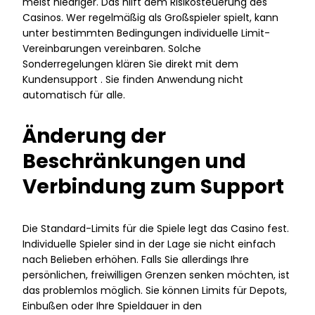
meist niedriger. Das hilft dem Risikosteuerung des
Casinos. Wer regelmäßig als Großspieler spielt, kann
unter bestimmten Bedingungen individuelle Limit-
Vereinbarungen vereinbaren. Solche
Sonderregelungen klären Sie direkt mit dem
Kundensupport . Sie finden Anwendung nicht
automatisch für alle.
Änderung der
Beschränkungen und
Verbindung zum Support
Die Standard-Limits für die Spiele legt das Casino fest.
Individuelle Spieler sind in der Lage sie nicht einfach
nach Belieben erhöhen. Falls Sie allerdings Ihre
persönlichen, freiwilligen Grenzen senken möchten, ist
das problemlos möglich. Sie können Limits für Depots,
Einbußen oder Ihre Spieldauer in den