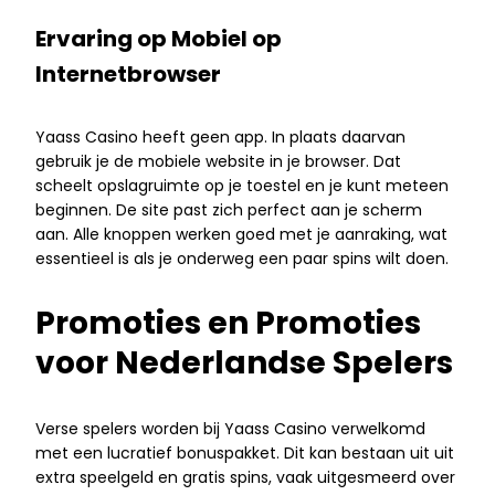
Ervaring op Mobiel op
Internetbrowser
Yaass Casino heeft geen app. In plaats daarvan
gebruik je de mobiele website in je browser. Dat
scheelt opslagruimte op je toestel en je kunt meteen
beginnen. De site past zich perfect aan je scherm
aan. Alle knoppen werken goed met je aanraking, wat
essentieel is als je onderweg een paar spins wilt doen.
Promoties en Promoties
voor Nederlandse Spelers
Verse spelers worden bij Yaass Casino verwelkomd
met een lucratief bonuspakket. Dit kan bestaan uit uit
extra speelgeld en gratis spins, vaak uitgesmeerd over