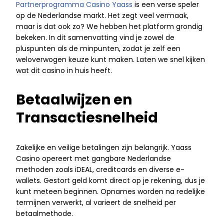
Partnerprogramma Casino Yaass
is een verse speler
op de Nederlandse markt. Het zegt veel vermaak,
maar is dat ook zo? We hebben het platform grondig
bekeken. In dit samenvatting vind je zowel de
pluspunten als de minpunten, zodat je zelf een
weloverwogen keuze kunt maken. Laten we snel kijken
wat dit casino in huis heeft.
Betaalwijzen en
Transactiesnelheid
Zakelijke en veilige betalingen zijn belangrijk. Yaass
Casino opereert met gangbare Nederlandse
methoden zoals iDEAL, creditcards en diverse e-
wallets. Gestort geld komt direct op je rekening, dus je
kunt meteen beginnen. Opnames worden na redelijke
termijnen verwerkt, al varieert de snelheid per
betaalmethode.