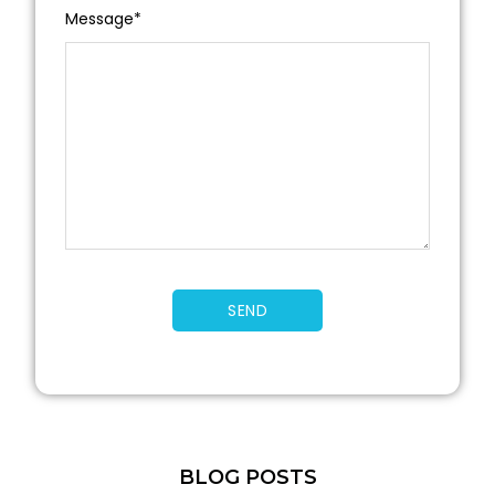
Message
*
BLOG POSTS