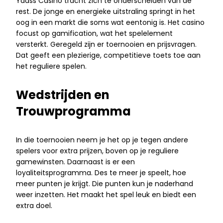
Yaass Casino tracht zich te onderscheiden van de
rest. De jonge en energieke uitstraling springt in het
oog in een markt die soms wat eentonig is. Het casino
focust op gamification, wat het spelelement
versterkt. Geregeld zijn er toernooien en prijsvragen.
Dat geeft een plezierige, competitieve toets toe aan
het reguliere spelen.
Wedstrijden en
Trouwprogramma
In die toernooien neem je het op je tegen andere
spelers voor extra prijzen, boven op je reguliere
gamewinsten. Daarnaast is er een
loyaliteitsprogramma. Des te meer je speelt, hoe
meer punten je krijgt. Die punten kun je naderhand
weer inzetten. Het maakt het spel leuk en biedt een
extra doel.