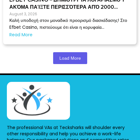
ΑΚΌΜΑ ΠΑΊΞΤΕ ΠΕΡΙΣΣΌΤΕΡΑ ΑΠΌ 2000…
August 3, 2026
Καλή υποδοχή στον μοναδικό προορισμό διασκέδασης! Στο
Efbet Casino, πιστεύουμε ότι είναι η κορυφαία...
Read More
Load More
The professional VAs at Tecksharks will shoulder every
other responsibility and help you achieve a work-life