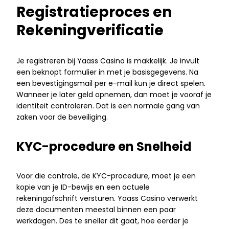
Registratieproces en
Rekeningverificatie
Je registreren bij Yaass Casino is makkelijk. Je invult
een beknopt formulier in met je basisgegevens. Na
een bevestigingsmail per e-mail kun je direct spelen.
Wanneer je later geld opnemen, dan moet je vooraf je
identiteit controleren. Dat is een normale gang van
zaken voor de beveiliging.
KYC-procedure en Snelheid
Voor die controle, de KYC-procedure, moet je een
kopie van je ID-bewijs en een actuele
rekeningafschrift versturen. Yaass Casino verwerkt
deze documenten meestal binnen een paar
werkdagen. Des te sneller dit gaat, hoe eerder je