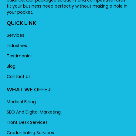
balance. Our packaged solutions and competitive rates
fit your business need perfectly without making a hole in
your pocket.
QUICK LINK
Services
Industries
Testimonial
Blog
Contact Us
WHAT WE OFFER
Medical Billing
SEO And Digital Marketing
Front Desk Services
Credentialing Services