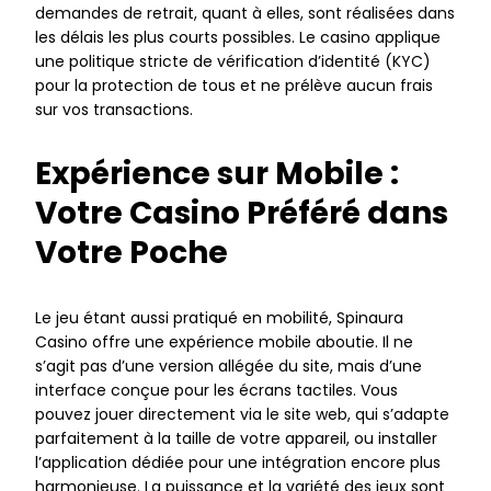
demandes de retrait, quant à elles, sont réalisées dans
les délais les plus courts possibles. Le casino applique
une politique stricte de vérification d’identité (KYC)
pour la protection de tous et ne prélève aucun frais
sur vos transactions.
Expérience sur Mobile :
Votre Casino Préféré dans
Votre Poche
Le jeu étant aussi pratiqué en mobilité, Spinaura
Casino offre une expérience mobile aboutie. Il ne
s’agit pas d’une version allégée du site, mais d’une
interface conçue pour les écrans tactiles. Vous
pouvez jouer directement via le site web, qui s’adapte
parfaitement à la taille de votre appareil, ou installer
l’application dédiée pour une intégration encore plus
harmonieuse. La puissance et la variété des jeux sont