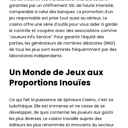
garanties par un chiffrement SSL de haute intensité,
comparable à celui des banques. La promotion d’un
jeu responsable est prise tout aussi au sérieux. Le
casino offre une série d’outils pour vous aider à garder
le contrôle et coopère avec des associations comme
“Joueurs Info Service”. Pour garantir l’équité des
parties, les générateurs de nombres aléatoires (RNG)
de tous les jeus sont examinés fréquemment par des
laboratoires indépendants.
Un Monde de Jeux aux
Proportions Inouïes
Ce qui fait la puissance de Spinaura Casino, c’est sa
ludothèque. Elle est immense et ne cesse de se
développer, de quoi contenter les joueurs aux goûts
les plus diverses. Le casino travaille auprès des
éditeurs les plus renommés et innovants du secteur.