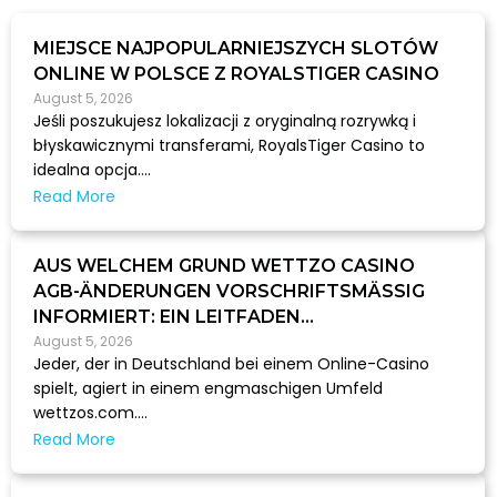
MIEJSCE NAJPOPULARNIEJSZYCH SLOTÓW
ONLINE W POLSCE Z ROYALSTIGER CASINO
August 5, 2026
Jeśli poszukujesz lokalizacji z oryginalną rozrywką i
błyskawicznymi transferami, RoyalsTiger Casino to
idealna opcja....
Read More
AUS WELCHEM GRUND WETTZO CASINO
AGB-ÄNDERUNGEN VORSCHRIFTSMÄSSIG I
NFORMIERT: EIN LEITFADEN…
August 5, 2026
Jeder, der in Deutschland bei einem Online-Casino
spielt, agiert in einem engmaschigen Umfeld
wettzos.com....
Read More