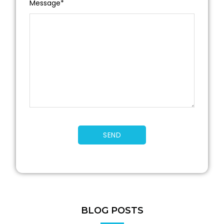
Message
*
BLOG POSTS