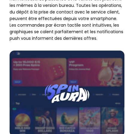
les mêmes à la version bureau. Toutes les opérations,
du dépôt à la prise de contact avec le service client,
peuvent être effectuées depuis votre smartphone.
Les commandes par écran tactile sont intuitives, les
graphiques se calent parfaitement et les notifications
push vous informent des dernières offres.