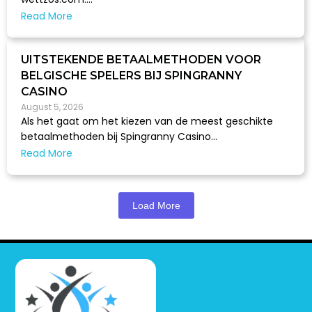
Read More
UITSTEKENDE BETAALMETHODEN VOOR
BELGISCHE SPELERS BIJ SPINGRANNY
CASINO
August 5, 2026
Als het gaat om het kiezen van de meest geschikte
betaalmethoden bij Spingranny Casino...
Read More
Load More