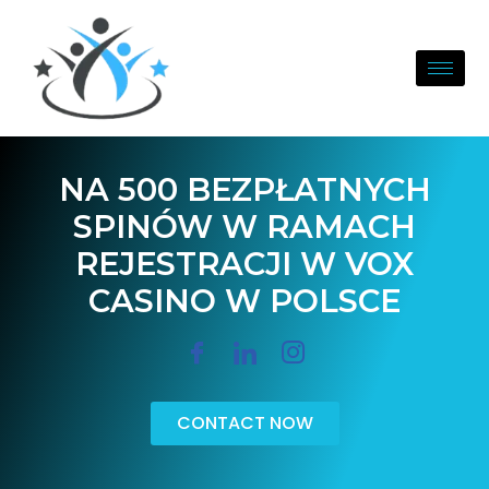
NA 500 BEZPŁATNYCH
SPINÓW W RAMACH
REJESTRACJI W VOX
CASINO W POLSCE
CONTACT NOW