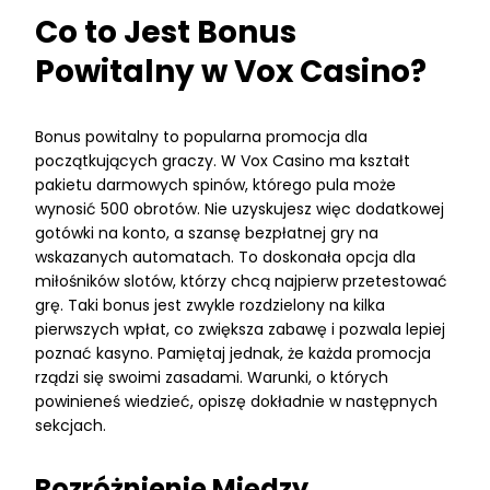
Co to Jest Bonus
Powitalny w Vox Casino?
Bonus powitalny to popularna promocja dla
początkujących graczy. W Vox Casino ma kształt
pakietu darmowych spinów, którego pula może
wynosić 500 obrotów. Nie uzyskujesz więc dodatkowej
gotówki na konto, a szansę bezpłatnej gry na
wskazanych automatach. To doskonała opcja dla
miłośników slotów, którzy chcą najpierw przetestować
grę. Taki bonus jest zwykle rozdzielony na kilka
pierwszych wpłat, co zwiększa zabawę i pozwala lepiej
poznać kasyno. Pamiętaj jednak, że każda promocja
rządzi się swoimi zasadami. Warunki, o których
powinieneś wiedzieć, opiszę dokładnie w następnych
sekcjach.
Rozróżnienie Między