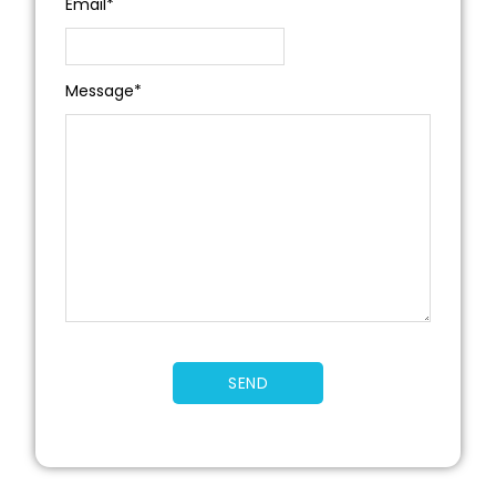
Email
*
Message
*