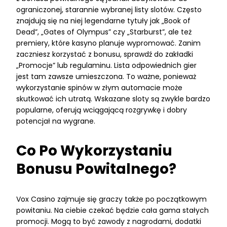
ograniczonej, starannie wybranej listy slotów. Często
znajdują się na niej legendarne tytuły jak „Book of
Dead”, „Gates of Olympus” czy „Starburst”, ale też
premiery, które kasyno planuje wypromować. Zanim
zaczniesz korzystać z bonusu, sprawdź do zakładki
„Promocje” lub regulaminu. Lista odpowiednich gier
jest tam zawsze umieszczona. To ważne, ponieważ
wykorzystanie spinów w złym automacie może
skutkować ich utratą. Wskazane sloty są zwykle bardzo
popularne, oferują wciągającą rozgrywkę i dobry
potencjał na wygrane.
Co Po Wykorzystaniu
Bonusu Powitalnego?
Vox Casino zajmuje się graczy także po początkowym
powitaniu. Na ciebie czekać będzie cała gama stałych
promocji. Mogą to być zawody z nagrodami, dodatki