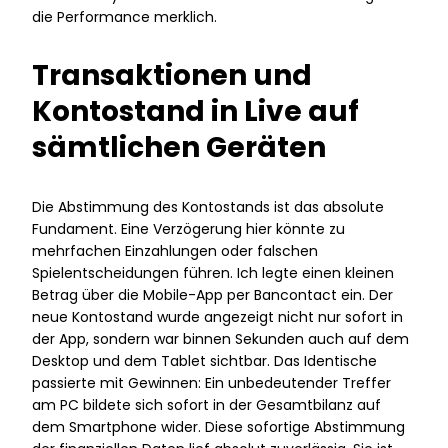
die Performance merklich.
Transaktionen und
Kontostand in Live auf
sämtlichen Geräten
Die Abstimmung des Kontostands ist das absolute
Fundament. Eine Verzögerung hier könnte zu
mehrfachen Einzahlungen oder falschen
Spielentscheidungen führen. Ich legte einen kleinen
Betrag über die Mobile-App per Bancontact ein. Der
neue Kontostand wurde angezeigt nicht nur sofort in
der App, sondern war binnen Sekunden auch auf dem
Desktop und dem Tablet sichtbar. Das Identische
passierte mit Gewinnen: Ein unbedeutender Treffer
am PC bildete sich sofort in der Gesamtbilanz auf
dem Smartphone wider. Diese sofortige Abstimmung