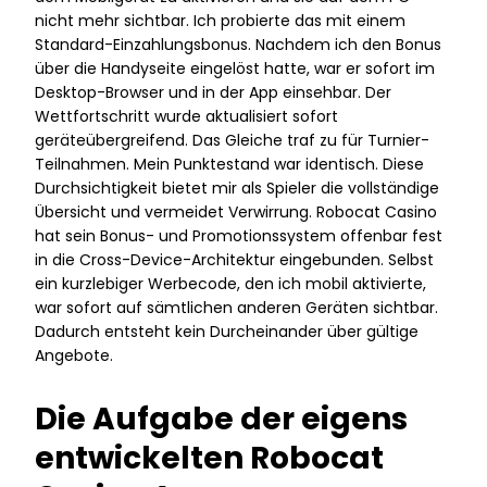
nicht mehr sichtbar. Ich probierte das mit einem
Standard-Einzahlungsbonus. Nachdem ich den Bonus
über die Handyseite eingelöst hatte, war er sofort im
Desktop-Browser und in der App einsehbar. Der
Wettfortschritt wurde aktualisiert sofort
geräteübergreifend. Das Gleiche traf zu für Turnier-
Teilnahmen. Mein Punktestand war identisch. Diese
Durchsichtigkeit bietet mir als Spieler die vollständige
Übersicht und vermeidet Verwirrung. Robocat Casino
hat sein Bonus- und Promotionssystem offenbar fest
in die Cross-Device-Architektur eingebunden. Selbst
ein kurzlebiger Werbecode, den ich mobil aktivierte,
war sofort auf sämtlichen anderen Geräten sichtbar.
Dadurch entsteht kein Durcheinander über gültige
Angebote.
Die Aufgabe der eigens
entwickelten Robocat