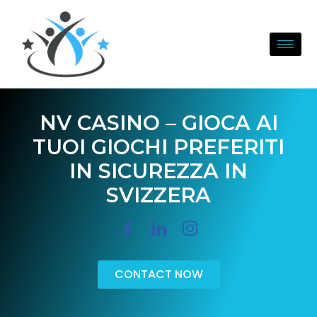
NV CASINO – GIOCA AI
TUOI GIOCHI PREFERITI
IN SICUREZZA IN
SVIZZERA
CONTACT NOW