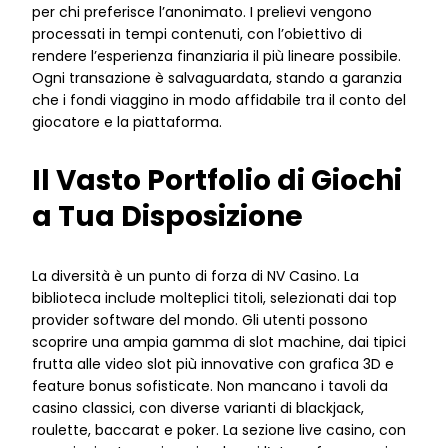
per chi preferisce l’anonimato. I prelievi vengono
processati in tempi contenuti, con l’obiettivo di
rendere l’esperienza finanziaria il più lineare possibile.
Ogni transazione è salvaguardata, stando a garanzia
che i fondi viaggino in modo affidabile tra il conto del
giocatore e la piattaforma.
Il Vasto Portfolio di Giochi
a Tua Disposizione
La diversità è un punto di forza di NV Casino. La
biblioteca include molteplici titoli, selezionati dai top
provider software del mondo. Gli utenti possono
scoprire una ampia gamma di slot machine, dai tipici
frutta alle video slot più innovative con grafica 3D e
feature bonus sofisticate. Non mancano i tavoli da
casino classici, con diverse varianti di blackjack,
roulette, baccarat e poker. La sezione live casino, con