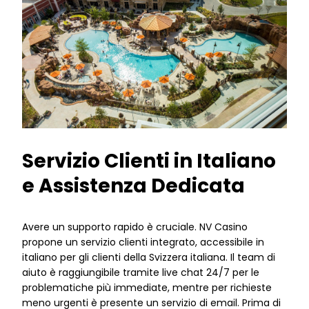
Servizio Clienti in Italiano
e Assistenza Dedicata
Avere un supporto rapido è cruciale. NV Casino
propone un servizio clienti integrato, accessibile in
italiano per gli clienti della Svizzera italiana. Il team di
aiuto è raggiungibile tramite live chat 24/7 per le
problematiche più immediate, mentre per richieste
meno urgenti è presente un servizio di email. Prima di