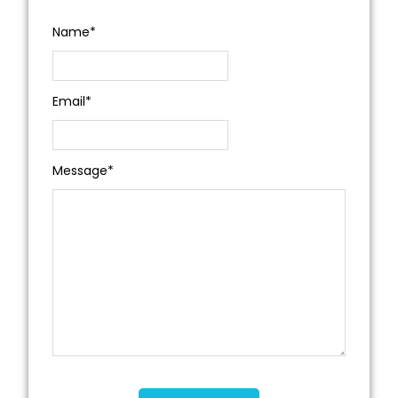
Name
*
Email
*
Message
*