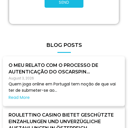
BLOG POSTS
O MEU RELATO COM O PROCESSO DE
AUTENTICAÇÃO DO OSCARSPIN…
August 3, 2026
Quem joga online em Portugal tem noção de que vai
ter de submeter-se ao...
Read More
ROULETTINO CASINO BIETET GESCHÜTZTE
EINZAHLUNGEN UND UNVERZÜGLICHE