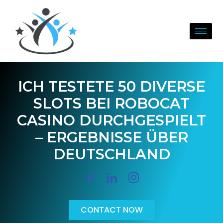
ICH TESTETE 50 DIVERSE
SLOTS BEI ROBOCAT
CASINO DURCHGESPIELT
– ERGEBNISSE ÜBER
DEUTSCHLAND
CONTACT NOW