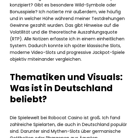
konzipiert? Gibt es besondere Wild-Symbole oder
Bonusspiele? Ich notierte mir außerdem, wie häufig
und in welcher Höhe während meiner Testdrehungen
Gewinne gezahlt wurden. Das gibt Hinweise auf die
Volatilität und die theoretische Auszahlungsquote
(RTP). Alle Notizen erfasste ich in einem einheitlichen
System. Dadurch konnte ich später klassische Slots,
moderne Video-Slots und progressive Jackpot-Spiele
objektiv miteinander vergleichen.
Thematiken und Visuals:
Was ist in Deutschland
beliebt?
Die Spielewelt bei Robocat Casino ist groß. Ich fand
zahlreiche Spielarten, die auch in Deutschland populär
sind. Darunter sind Mythen-Slots über germanische