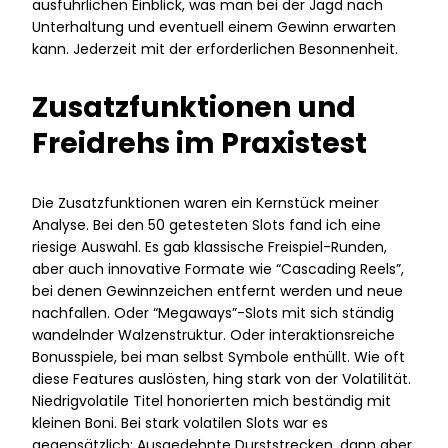
ausführlichen Einblick, was man bei der Jagd nach
Unterhaltung und eventuell einem Gewinn erwarten
kann. Jederzeit mit der erforderlichen Besonnenheit.
Zusatzfunktionen und
Freidrehs im Praxistest
Die Zusatzfunktionen waren ein Kernstück meiner
Analyse. Bei den 50 getesteten Slots fand ich eine
riesige Auswahl. Es gab klassische Freispiel-Runden,
aber auch innovative Formate wie “Cascading Reels”,
bei denen Gewinnzeichen entfernt werden und neue
nachfallen. Oder “Megaways”-Slots mit sich ständig
wandelnder Walzenstruktur. Oder interaktionsreiche
Bonusspiele, bei man selbst Symbole enthüllt. Wie oft
diese Features auslösten, hing stark von der Volatilität.
Niedrigvolatile Titel honorierten mich beständig mit
kleinen Boni. Bei stark volatilen Slots war es
gegensätzlich: Ausgedehnte Durststrecken, dann aber