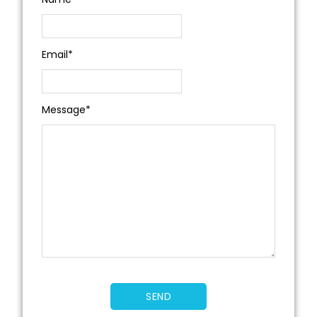
Email
*
Message
*