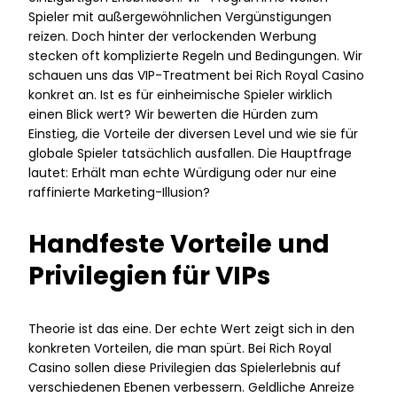
Spieler mit außergewöhnlichen Vergünstigungen
reizen. Doch hinter der verlockenden Werbung
stecken oft komplizierte Regeln und Bedingungen. Wir
schauen uns das VIP-Treatment bei Rich Royal Casino
konkret an. Ist es für einheimische Spieler wirklich
einen Blick wert? Wir bewerten die Hürden zum
Einstieg, die Vorteile der diversen Level und wie sie für
globale Spieler tatsächlich ausfallen. Die Hauptfrage
lautet: Erhält man echte Würdigung oder nur eine
raffinierte Marketing-Illusion?
Handfeste Vorteile und
Privilegien für VIPs
Theorie ist das eine. Der echte Wert zeigt sich in den
konkreten Vorteilen, die man spürt. Bei Rich Royal
Casino sollen diese Privilegien das Spielerlebnis auf
verschiedenen Ebenen verbessern. Geldliche Anreize