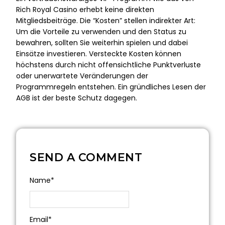
Rich Royal Casino erhebt keine direkten
Mitgliedsbeiträge. Die “Kosten” stellen indirekter Art:
Um die Vorteile zu verwenden und den Status zu
bewahren, sollten Sie weiterhin spielen und dabei
Einsätze investieren. Versteckte Kosten können
höchstens durch nicht offensichtliche Punktverluste
oder unerwartete Veränderungen der
Programmregeln entstehen. Ein gründliches Lesen der
AGB ist der beste Schutz dagegen.
SEND A COMMENT
Name
*
Email
*