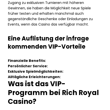
Zugang zu exklusiven Turnieren mit höheren
Gewinnen, sie haben die Möglichkeit neue Spiele
früher testen und erhalten manchmal auch
gegenständliche Geschenke oder Einladungen zu
Events, wenn das Casino das verfügbar macht.
Eine Auflistung der infrage
kommenden VIP-Vorteile
Finanzielle Benefits:
Persönlicher Service:
Exklusive Spielmöglichkeiten:
Alltägliche Erleichterungen:
Was ist das VIP-
Programm bei Rich Royal
Casino?