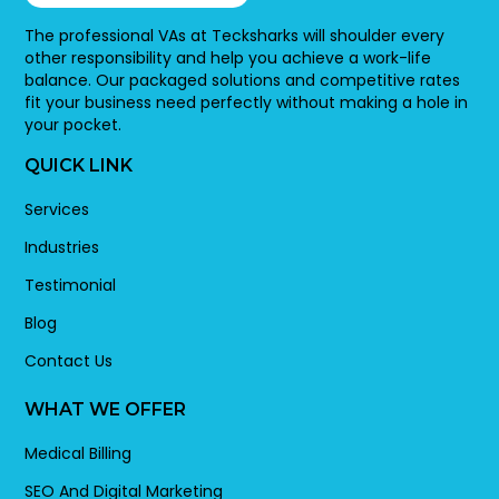
The professional VAs at Tecksharks will shoulder every
other responsibility and help you achieve a work-life
balance. Our packaged solutions and competitive rates
fit your business need perfectly without making a hole in
your pocket.
QUICK LINK
Services
Industries
Testimonial
Blog
Contact Us
WHAT WE OFFER
Medical Billing
SEO And Digital Marketing