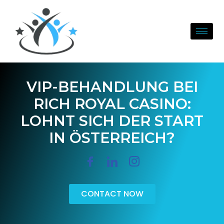
VIP-BEHANDLUNG BEI
RICH ROYAL CASINO:
LOHNT SICH DER START
IN ÖSTERREICH?
CONTACT NOW