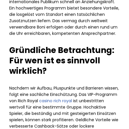
internationales Publikum schnell an Anziehungskraft.
Ein hochwertiges Programm bietet besondere Vorteile,
die losgelöst vom Standort einen tatsächlichen
Zusatznutzen liefern. Das vermag durch weltweit
verwendbare Boni erfolgen oder durch einen rund um
die Uhr erreichbaren, kompetenten Ansprechpartner.
Gründliche Betrachtung:
Für wen ist es sinnvoll
wirklich?
Nachdem wir Aufbau, Pluspunkte und Barrieren wissen,
folgt eine sachliche Einschätzung. Das VIP-Programm
von Rich Royal
casino rich royal
ist unbestritten
wertvoll für eine bestimmte Gruppe. Hochaktive
Spieler, die beständig und mit gesteigerten Einsätzen
spielen, können stark profitieren. Geldliche Vorteile wie
verbesserte Cashback-Sätze oder lockere