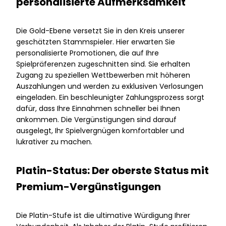
personalisierte Aufmerksamkeit
Die Gold-Ebene versetzt Sie in den Kreis unserer
geschätzten Stammspieler. Hier erwarten Sie
personalisierte Promotionen, die auf Ihre
Spielpräferenzen zugeschnitten sind. Sie erhalten
Zugang zu speziellen Wettbewerben mit höheren
Auszahlungen und werden zu exklusiven Verlosungen
eingeladen. Ein beschleunigter Zahlungsprozess sorgt
dafür, dass Ihre Einnahmen schneller bei Ihnen
ankommen. Die Vergünstigungen sind darauf
ausgelegt, Ihr Spielvergnügen komfortabler und
lukrativer zu machen.
Platin-Status: Der oberste Status mit
Premium-Vergünstigungen
Die Platin-Stufe ist die ultimative Würdigung Ihrer