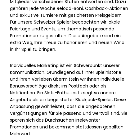
Mitglieder verschiedener Stufen entworfen sind. Dazu
gehören jede Woche Reload-Boni, Cashback-Aktionen
und exklusive Turniere mit gesicherten Preisgeldern.
Für unsere Schweizer Spieler beobachten wir lokale
Feiertage und Events, um thematisch passende
Promotionen zu gestalten. Diese Angebote sind ein
extra Weg, Ihre Treue zu honorieren und neuen Wind
in Ihr Spiel zu bringen.
Individuelles Marketing ist ein Schwerpunkt unserer
Kommunikation. Grundlegend auf Ihrer Spielhistorie
und Ihren Vorlieben übermitteln wir Ihnen individuelle
Bonusvorschläge direkt ins Postfach oder als
Notification. Ein Slots-Enthusiast kriegt so andere
Angebote als ein begeisterter Blackjack-Spieler. Diese
Anpassung gewährleistet, dass die angebotenen
Vergünstigungen für Sie passend und wertvoll sind. Sie
sparen sich das Durchsuchen irrelevanter
Promotionen und bekommen stattdessen geballten
Mehrwert.