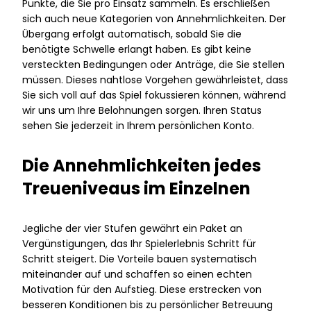
Punkte, die Sie pro Einsatz sammeln. Es erschließen
sich auch neue Kategorien von Annehmlichkeiten. Der
Übergang erfolgt automatisch, sobald Sie die
benötigte Schwelle erlangt haben. Es gibt keine
versteckten Bedingungen oder Anträge, die Sie stellen
müssen. Dieses nahtlose Vorgehen gewährleistet, dass
Sie sich voll auf das Spiel fokussieren können, während
wir uns um Ihre Belohnungen sorgen. Ihren Status
sehen Sie jederzeit in Ihrem persönlichen Konto.
Die Annehmlichkeiten jedes
Treueniveaus im Einzelnen
Jegliche der vier Stufen gewährt ein Paket an
Vergünstigungen, das Ihr Spielerlebnis Schritt für
Schritt steigert. Die Vorteile bauen systematisch
miteinander auf und schaffen so einen echten
Motivation für den Aufstieg. Diese erstrecken von
besseren Konditionen bis zu persönlicher Betreuung