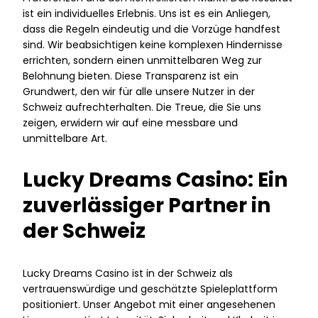
ist ein individuelles Erlebnis. Uns ist es ein Anliegen,
dass die Regeln eindeutig und die Vorzüge handfest
sind. Wir beabsichtigen keine komplexen Hindernisse
errichten, sondern einen unmittelbaren Weg zur
Belohnung bieten. Diese Transparenz ist ein
Grundwert, den wir für alle unsere Nutzer in der
Schweiz aufrechterhalten. Die Treue, die Sie uns
zeigen, erwidern wir auf eine messbare und
unmittelbare Art.
Lucky Dreams Casino: Ein
zuverlässiger Partner in
der Schweiz
Lucky Dreams Casino ist in der Schweiz als
vertrauenswürdige und geschätzte Spieleplattform
positioniert. Unser Angebot mit einer angesehenen