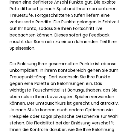
Ihnen eine definierte Anzahl Punkte gut. Die exakte
Rate differiert je nach Spiel und Ihrer momentanen
Treuestufe. Fortgeschrittene Stufen liefern eine
verbesserte Rendite. Die Punkte gelangen in Echtzeit
auf Ihr Konto, sodass Sie Ihren Fortschritt live
beobachten können. Dieses sofortige Feedback
macht das Sammeln zu einem lohnenden Teil Ihrer
Spielsession.
Die Einlösung Ihrer gesammelten Punkte ist ebenso
unkompliziert. In Ihrem Kontobereich gehen Sie zum
Treuepunkt-Shop. Dort wechseln Sie Ihre Punkte
gegen eine Palette an Belohnungen ein. Das
wichtigste Tauschmittel ist Bonusguthaben, das Sie
abermals in Ihren bevorzugten Spielen verwenden
können. Der Umtauschkurs ist gerecht und attraktiv.
Je nach Stufe können auch andere Optionen wie
Freispiele oder sogar physische Geschenke zur Wahl
stehen. Die Flexibilität bei der Einlösung verschafft
Ihnen die Kontrolle darüber, wie Sie Ihre Belohnung