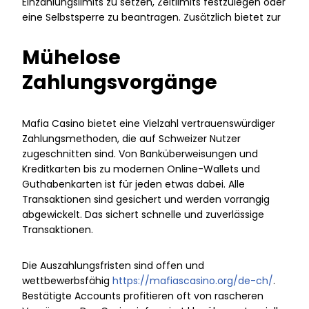
Einzahlungslimits zu setzen, Zeitlimits festzulegen oder
eine Selbstsperre zu beantragen. Zusätzlich bietet zur
Mühelose
Zahlungsvorgänge
Mafia Casino bietet eine Vielzahl vertrauenswürdiger
Zahlungsmethoden, die auf Schweizer Nutzer
zugeschnitten sind. Von Banküberweisungen und
Kreditkarten bis zu modernen Online-Wallets und
Guthabenkarten ist für jeden etwas dabei. Alle
Transaktionen sind gesichert und werden vorrangig
abgewickelt. Das sichert schnelle und zuverlässige
Transaktionen.
Die Auszahlungsfristen sind offen und
wettbewerbsfähig
https://mafiascasino.org/de-ch/
.
Bestätigte Accounts profitieren oft von rascheren