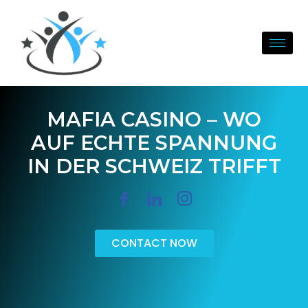
MAFIA CASINO – WO
AUF ECHTE SPANNUNG
IN DER SCHWEIZ TRIFFT
CONTACT NOW