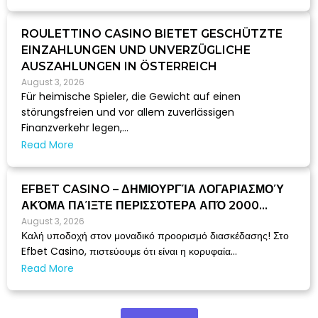
ROULETTINO CASINO BIETET GESCHÜTZTE
EINZAHLUNGEN UND UNVERZÜGLICHE
AUSZAHLUNGEN IN ÖSTERREICH
August 3, 2026
Für heimische Spieler, die Gewicht auf einen
störungsfreien und vor allem zuverlässigen
Finanzverkehr legen,...
Read More
EFBET CASINO – ΔΗΜΙΟΥΡΓΊΑ ΛΟΓΑΡΙΑΣΜΟΎ
ΑΚΌΜΑ ΠΑΊΞΤΕ ΠΕΡΙΣΣΌΤΕΡΑ ΑΠΌ 2000…
August 3, 2026
Καλή υποδοχή στον μοναδικό προορισμό διασκέδασης! Στο
Efbet Casino, πιστεύουμε ότι είναι η κορυφαία...
Read More