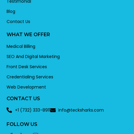
Testimonial
Blog
Contact Us
WHAT WE OFFER
Medical Billing
SEO And Digital Marketing
Front Desk Services
Credentialing Services
Web Development
CONTACT US
+1 (732) 333-8911
info@tecksharks.com
FOLLOW US