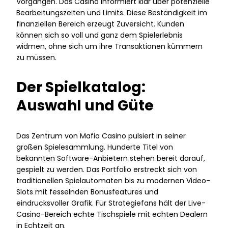
Vorgängen. Das Casino informiert klar über potenzielle
Bearbeitungszeiten und Limits. Diese Beständigkeit im
finanziellen Bereich erzeugt Zuversicht. Kunden
können sich so voll und ganz dem Spielerlebnis
widmen, ohne sich um ihre Transaktionen kümmern
zu müssen.
Der Spielkatalog:
Auswahl und Güte
Das Zentrum von Mafia Casino pulsiert in seiner
großen Spielesammlung. Hunderte Titel von
bekannten Software-Anbietern stehen bereit darauf,
gespielt zu werden. Das Portfolio erstreckt sich von
traditionellen Spielautomaten bis zu modernen Video-
Slots mit fesselnden Bonusfeatures und
eindrucksvoller Grafik. Für Strategiefans hält der Live-
Casino-Bereich echte Tischspiele mit echten Dealern
in Echtzeit an.