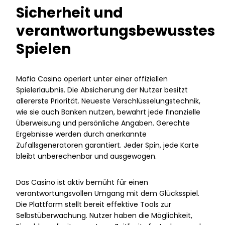
Sicherheit und
verantwortungsbewusstes
Spielen
Mafia Casino operiert unter einer offiziellen
Spielerlaubnis. Die Absicherung der Nutzer besitzt
allererste Priorität. Neueste Verschlüsselungstechnik,
wie sie auch Banken nutzen, bewahrt jede finanzielle
Überweisung und persönliche Angaben. Gerechte
Ergebnisse werden durch anerkannte
Zufallsgeneratoren garantiert. Jeder Spin, jede Karte
bleibt unberechenbar und ausgewogen.
Das Casino ist aktiv bemüht für einen
verantwortungsvollen Umgang mit dem Glücksspiel.
Die Plattform stellt bereit effektive Tools zur
Selbstüberwachung. Nutzer haben die Möglichkeit,