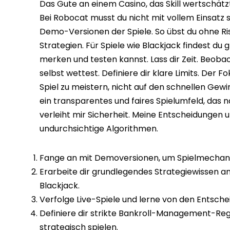
Das Gute an einem Casino, das Skill wertschätzt
Bei Robocat musst du nicht mit vollem Einsatz 
Demo-Versionen der Spiele. So übst du ohne Ri
Strategien. Für Spiele wie Blackjack findest du 
merken und testen kannst. Lass dir Zeit. Beoba
selbst wettest. Definiere dir klare Limits. Der F
Spiel zu meistern, nicht auf den schnellen Gew
ein transparentes und faires Spielumfeld, das n
verleiht mir Sicherheit. Meine Entscheidungen 
undurchsichtige Algorithmen.
Fange an mit Demoversionen, um Spielmechanik
Erarbeite dir grundlegendes Strategiewissen an,
Blackjack.
Verfolge Live-Spiele und lerne von den Entsche
Definiere dir strikte Bankroll-Management-Reg
strategisch spielen.