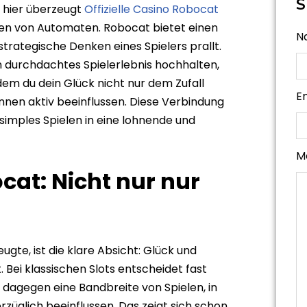
 hier überzeugt
Offizielle Casino Robocat
ehen von Automaten. Robocat bietet einen
N
trategische Denken eines Spielers prallt.
in durchdachtes Spielerlebnis hochhalten,
 dem du dein Glück nicht nur dem Zufall
E
nnen aktiv beeinflussen. Diese Verbindung
 simples Spielen in eine lohnende und
M
cat: Nicht nur nur
te, ist die klare Absicht: Glück und
 Bei klassischen Slots entscheidet fast
t dagegen eine Bandbreite von Spielen, in
züglich beeinflussen. Das zeigt sich schon