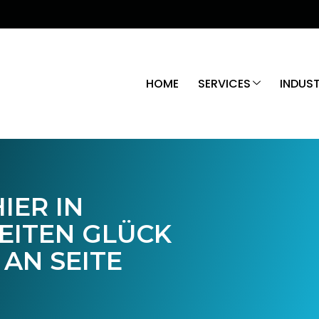
HOME
SERVICES
INDUST
IER IN
EITEN GLÜCK
AN SEITE