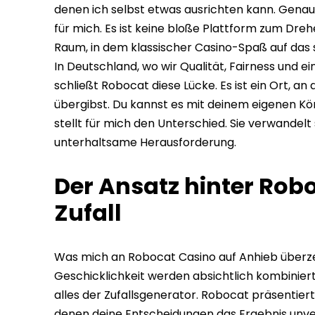
denen ich selbst etwas ausrichten kann. Genau
für mich. Es ist keine bloße Plattform zum Dr
Raum, in dem klassischer Casino-Spaß auf das s
In Deutschland, wo wir Qualität, Fairness und e
schließt Robocat diese Lücke. Es ist ein Ort, an
übergibst. Du kannst es mit deinem eigenen Kö
stellt für mich den Unterschied. Sie verwandelt
unterhaltsame Herausforderung.
Der Ansatz hinter Robo
Zufall
Was mich an Robocat Casino auf Anhieb überzeug
Geschicklichkeit werden absichtlich kombiniert.
alles der Zufallsgenerator. Robocat präsentier
denen deine Entscheidungen das Ergebnis unver