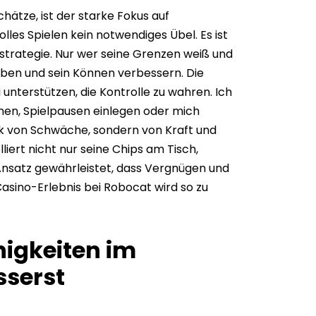
hätze, ist der starke Fokus auf
lles Spielen kein notwendiges Übel. Es ist
lstrategie. Nur wer seine Grenzen weiß und
haben und sein Können verbessern. Die
 unterstützen, die Kontrolle zu wahren. Ich
men, Spielpausen einlegen oder mich
uck von Schwäche, sondern von Kraft und
liert nicht nur seine Chips am Tisch,
Ansatz gewährleistet, dass Vergnügen und
sino-Erlebnis bei Robocat wird so zu
higkeiten im
sserst