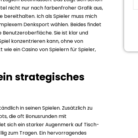
Titel nicht nur nach farbenfroher Grafik aus,
 bereithalten. Ich als Spieler muss mich
omplexem Denksport wählen. Beides findet
e Benutzeroberfläche. Sie ist klar und
 Spiel konzentrieren kann, ohne von
wie ein Casino von Spielern für Spieler,
ein strategisches
ndlich in seinen Spielen. Zusätzlich zu
ts, die oft Bonusrunden mit
det sich ein starker Augenmerk auf Tisch-
llig zum Tragen. Ein hervorragendes