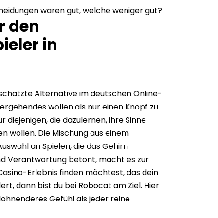
heidungen waren gut, welche weniger gut?
r den
ieler in
eschätzte Alternative im deutschen Online-
itergehendes wollen als nur einen Knopf zu
ür diejenigen, die dazulernen, ihre Sinne
n wollen. Die Mischung aus einem
Auswahl an Spielen, die das Gehirn
 und Verantwortung betont, macht es zur
Casino-Erlebnis finden möchtest, das dein
rt, dann bist du bei Robocat am Ziel. Hier
n lohnenderes Gefühl als jeder reine