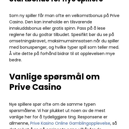
Som ny spiller får man ofte en velkomstbonus på Prive
Casino. Den kan inneholde en tilsvarende
innskuddsbonus eller gratis spinn. Pass på å lese
reglene før du godtar tilbudet. Spesifikt bør du se på
omsetningskravet, maksimumsinnsatsen når du spiller
med bonuspenger, og hvilke typer spill som teller med.
Å vite dette på forhånd bidrar til at opplevelsen mye
bedre.
Vanlige spørsmål om
Prive Casino
Nye spillere spør ofte om de samme typen
spørsmålene. Vi har plukket ut noen av de mest
vanlige her for å tydeliggjøre ting. Responsene er
allmenne,
Prive Kasino Online Gamblingopplevelse
, så