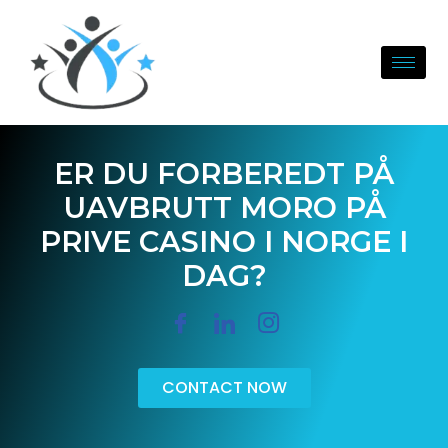
ER DU FORBEREDT PÅ
UAVBRUTT MORO PÅ
PRIVE CASINO I NORGE I
DAG?
CONTACT NOW