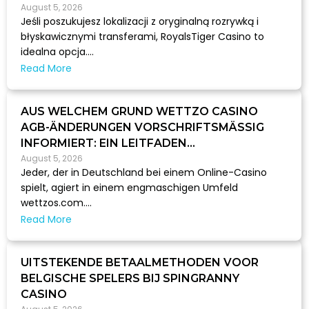
August 5, 2026
Jeśli poszukujesz lokalizacji z oryginalną rozrywką i
błyskawicznymi transferami, RoyalsTiger Casino to
idealna opcja....
Read More
AUS WELCHEM GRUND WETTZO CASINO
AGB-ÄNDERUNGEN VORSCHRIFTSMÄSSIG I
NFORMIERT: EIN LEITFADEN…
August 5, 2026
Jeder, der in Deutschland bei einem Online-Casino
spielt, agiert in einem engmaschigen Umfeld
wettzos.com....
Read More
UITSTEKENDE BETAALMETHODEN VOOR
BELGISCHE SPELERS BIJ SPINGRANNY
CASINO