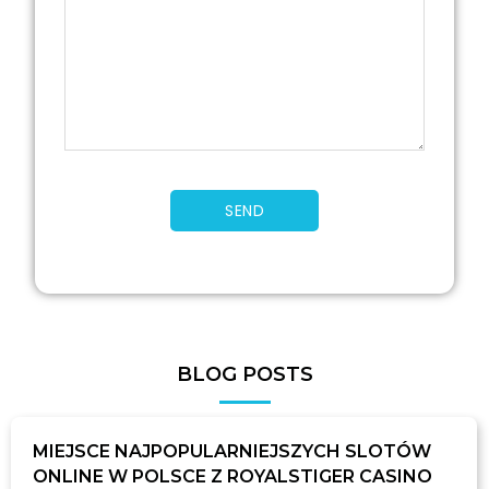
BLOG POSTS
MIEJSCE NAJPOPULARNIEJSZYCH SLOTÓW
ONLINE W POLSCE Z ROYALSTIGER CASINO