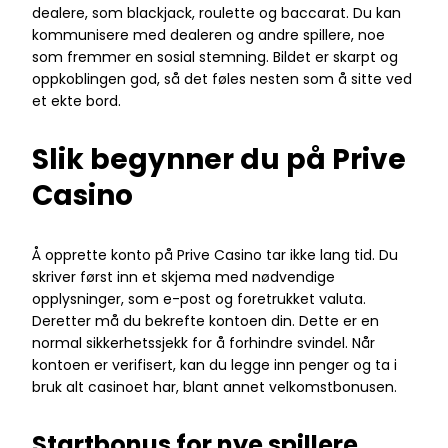
dealere, som blackjack, roulette og baccarat. Du kan
kommunisere med dealeren og andre spillere, noe
som fremmer en sosial stemning. Bildet er skarpt og
oppkoblingen god, så det føles nesten som å sitte ved
et ekte bord.
Slik begynner du på Prive
Casino
Å opprette konto på Prive Casino tar ikke lang tid. Du
skriver først inn et skjema med nødvendige
opplysninger, som e-post og foretrukket valuta.
Deretter må du bekrefte kontoen din. Dette er en
normal sikkerhetssjekk for å forhindre svindel. Når
kontoen er verifisert, kan du legge inn penger og ta i
bruk alt casinoet har, blant annet velkomstbonusen.
Startbonus for nye spillere