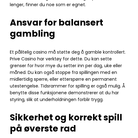
lenger, finner du noe som er egnet.
Ansvar for balansert
gambling
Et pålitelig casino må støtte deg å gamble kontrollert.
Prive Casino har verktøy for dette. Du kan sette
grenser for hvor mye du setter inn per dag, uke eller
måned. Du kan også stoppe fra spillingen med en
midlertidig sperre, eller etterspørre en permanent
utestengelse. Tidsrammer for spilling er også mulig. Å
benytte disse funksjonene demonstrerer at du har
styring, slik at underholdningen forblir trygg.
Sikkerhet og korrekt spill
på øverste rad