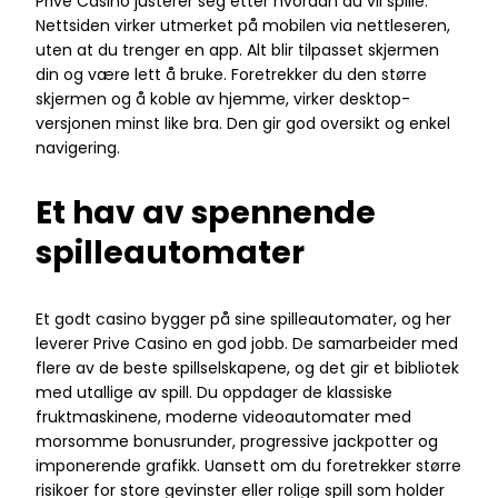
Prive Casino justerer seg etter hvordan du vil spille.
Nettsiden virker utmerket på mobilen via nettleseren,
uten at du trenger en app. Alt blir tilpasset skjermen
din og være lett å bruke. Foretrekker du den større
skjermen og å koble av hjemme, virker desktop-
versjonen minst like bra. Den gir god oversikt og enkel
navigering.
Et hav av spennende
spilleautomater
Et godt casino bygger på sine spilleautomater, og her
leverer Prive Casino en god jobb. De samarbeider med
flere av de beste spillselskapene, og det gir et bibliotek
med utallige av spill. Du oppdager de klassiske
fruktmaskinene, moderne videoautomater med
morsomme bonusrunder, progressive jackpotter og
imponerende grafikk. Uansett om du foretrekker større
risikoer for store gevinster eller rolige spill som holder