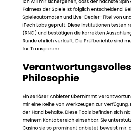
Ich will mir sichergehen, dass der nächste Spin 
Fairness der Spiele ist folglich entscheidend. 
Spieleautomaten und Live-Dealer-Titel von un
iTech Labs geprüft. Diese Institutionen testen
(RNG) und bestätigen die korrekten Auszahlung
Runde ehrlich verläuft. Die Prüfberichte sind me
für Transparenz.
Verantwortungsvolles 
Philosophie
Ein seriöser Anbieter übernimmt Verantwortung
mir eine Reihe von Werkzeugen zur Verfügung, m
der Hand behalte. Diese Tools befinden sich nic
meinem Kontobereich einsehbar. Sie unterstütz
Casino sie so prominent anbietet beweist mir