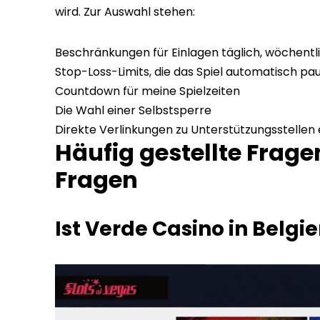
wird. Zur Auswahl stehen:
Beschränkungen für Einlagen täglich, wöchentl
Stop-Loss-Limits, die das Spiel automatisch pa
Countdown für meine Spielzeiten
Die Wahl einer Selbstsperre
Direkte Verlinkungen zu Unterstützungsstelle
Häufig gestellte Frage
Fragen
Ist Verde Casino in Belgie