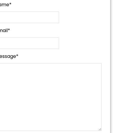
ame
*
mail
*
essage
*