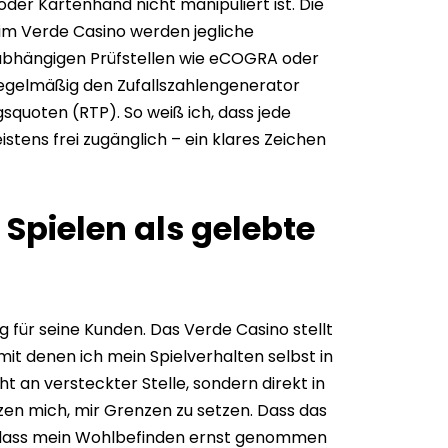
oder Kartenhand nicht manipuliert ist. Die
Beim Verde Casino werden jegliche
abhängigen Prüfstellen wie eCOGRA oder
 regelmäßig den Zufallszahlengenerator
squoten (RTP). So weiß ich, dass jede
istens frei zugänglich – ein klares Zeichen
Spielen als gelebte
 für seine Kunden. Das Verde Casino stellt
it denen ich mein Spielverhalten selbst in
ht an versteckter Stelle, sondern direkt in
en mich, mir Grenzen zu setzen. Dass das
, dass mein Wohlbefinden ernst genommen