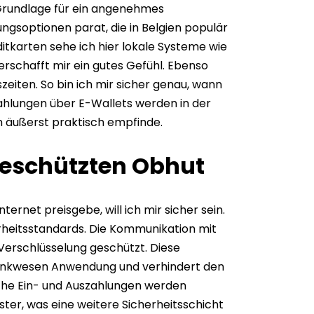
 Grundlage für ein angenehmes
ungsoptionen parat, die in Belgien populär
ditkarten sehe ich hier lokale Systeme wie
rschafft mir ein gutes Gefühl. Ebenso
zeiten. So bin ich mir sicher genau, wann
zahlungen über E-Wallets werden in der
h äußerst praktisch empfinde.
geschützten Obhut
ternet preisgebe, will ich mir sicher sein.
rheitsstandards. Die Kommunikation mit
Verschlüsselung geschützt. Diese
Bankwesen Anwendung und verhindert den
liche Ein- und Auszahlungen werden
ister, was eine weitere Sicherheitsschicht