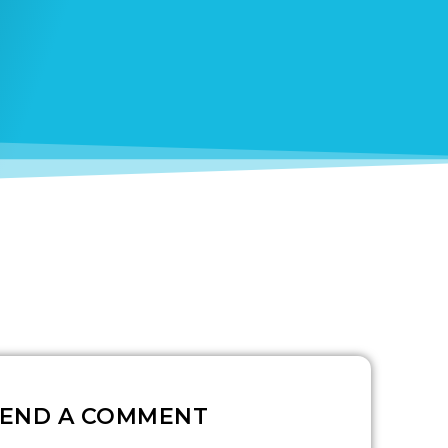
SEND A COMMENT