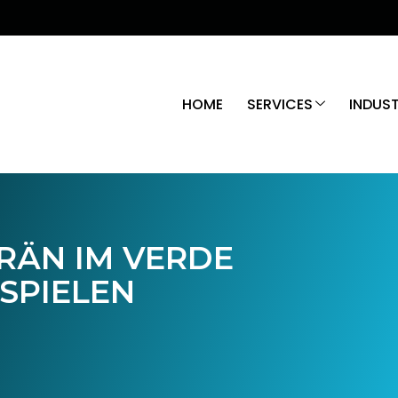
HOME
SERVICES
INDUST
RÄN IM VERDE
 SPIELEN