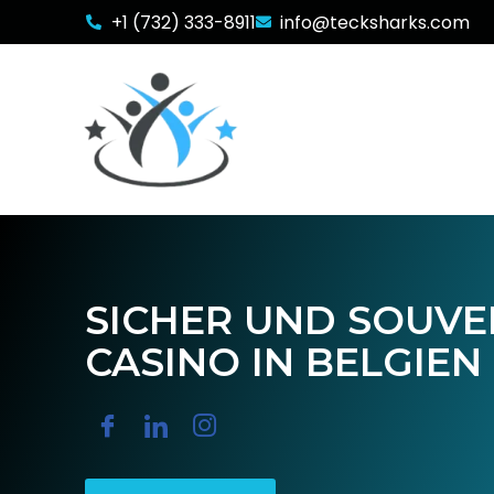
+1 (732) 333-8911
info@tecksharks.com
SICHER UND SOUVE
CASINO IN BELGIEN