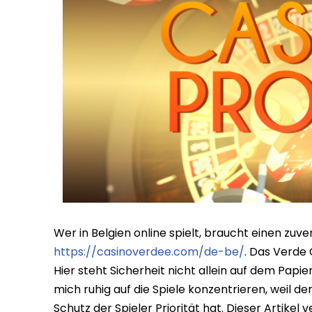
Wer in Belgien online spielt, braucht einen zuv
https://casinoverdee.com/de-be/
. Das Verde 
Hier steht Sicherheit nicht allein auf dem Papie
mich ruhig auf die Spiele konzentrieren, weil 
Schutz der Spieler Priorität hat. Dieser Artikel 