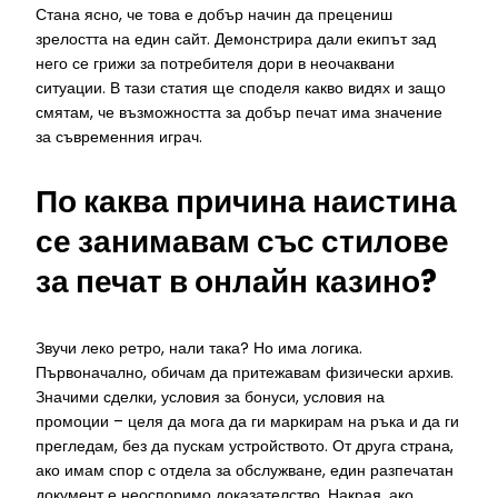
Стана ясно, че това е добър начин да прецениш
зрелостта на един сайт. Демонстрира дали екипът зад
него се грижи за потребителя дори в неочаквани
ситуации. В тази статия ще споделя какво видях и защо
смятам, че възможността за добър печат има значение
за съвременния играч.
По каква причина наистина
се занимавам със стилове
за печат в онлайн казино?
Звучи леко ретро, нали така? Но има логика.
Първоначално, обичам да притежавам физически архив.
Значими сделки, условия за бонуси, условия на
промоции – целя да мога да ги маркирам на ръка и да ги
прегледам, без да пускам устройството. От друга страна,
ако имам спор с отдела за обслужване, един разпечатан
документ е неоспоримо доказателство. Накрая, ако