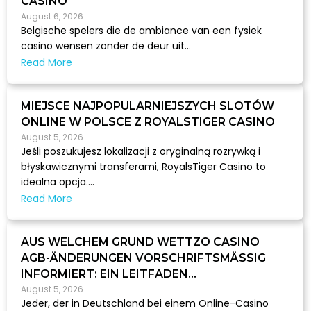
CASINO
August 6, 2026
Belgische spelers die de ambiance van een fysiek
casino wensen zonder de deur uit...
Read More
MIEJSCE NAJPOPULARNIEJSZYCH SLOTÓW
ONLINE W POLSCE Z ROYALSTIGER CASINO
August 5, 2026
Jeśli poszukujesz lokalizacji z oryginalną rozrywką i
błyskawicznymi transferami, RoyalsTiger Casino to
idealna opcja....
Read More
AUS WELCHEM GRUND WETTZO CASINO
AGB-ÄNDERUNGEN VORSCHRIFTSMÄSSIG I
NFORMIERT: EIN LEITFADEN…
August 5, 2026
Jeder, der in Deutschland bei einem Online-Casino