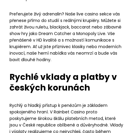
Preferujete živý adrenalin? Naše live casino sekce vás
přenese přímo do studií s reálnými krupiéry. Můžete si
zahrát živou ruletu, blackjack, baccarat nebo zábavné
show hry jako Dream Catcher a Monopoly Live. Vše
přenášené v HD kvalitě a s možností komunikace s
krupiérem. Ať už jste příznivec klasiky nebo moderních
inovací, naše herní nabídka vás neomrzí a bude vás
bavit dlouhé hodiny.
Rychlé vklady a platby v
českých korunách
Rychlý a hladký přístup k penězům je základem
spokojeného hraní. V Rainbet Casino proto
poskytujeme širokou škálu platebních metod, které
jsou v České republice oblíbené a důvěryhodné. Vklady
i výplaty realizujeme co nejrychleji, často během