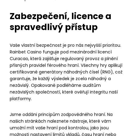
Zabezpečení, licence a
spravedlivý přístup
Vaše vlastní bezpečnost je pro nás nejvyšší prioritou.
Rainbet Casino funguje pod mezinárodní licencí
Curacao, která zajišťuje regulovaný provoz a plnění
přísných pravidel férového hraní. Všechny hry aplikují
certifikované generátory náhodných čísel (RNG), což
garantuje, že každý výsledek je zcela náhodný a
nezávislý. Opakovaně podléháme auditům
nezávislých společností, které ověřují integritu naší
platformy.
Jsme oddáni principům zodpovědného hraní. Na
našich stránkách naleznete nástroje, které vám
umožní mít vaše hraní pod kontrolou, jako jsou
možnosti nastavení limitů vkladů, času hraní nebo