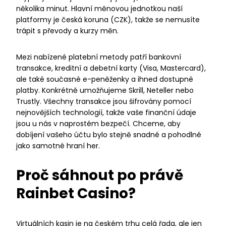
několika minut. Hlavní měnovou jednotkou naší
platformy je česká koruna (CZK), takže se nemusíte
trápit s převody a kurzy měn.
Mezi nabízené platební metody patří bankovní
transakce, kreditní a debetní karty (Visa, Mastercard),
ale také současné e-peněženky a ihned dostupné
platby. Konkrétně umožňujeme Skrill, Neteller nebo
Trustly. Všechny transakce jsou šifrovány pomocí
nejnovějších technologií, takže vaše finanční údaje
jsou u nás v naprostém bezpečí. Chceme, aby
dobíjení vašeho účtu bylo stejně snadné a pohodlné
jako samotné hraní her.
Proč sáhnout po právě
Rainbet Casino?
Virtuálních kasin je na českém trhu celá řada, ale jen