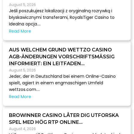
August 5, 2026
Jeśli poszukujesz lokalizacji z oryginalną rozrywką i
błyskawicznymi transferami, RoyalsTiger Casino to
idealna opcja....
Read More
AUS WELCHEM GRUND WETTZO CASINO
AGB-ÄNDERUNGEN VORSCHRIFTSMÄSSIG I
NFORMIERT: EIN LEITFADEN…
August 5, 2026
Jeder, der in Deutschland bei einem Online-Casino
spielt, agiert in einem engmaschigen Umfeld
wettzos.com....
Read More
BROWINNER CASINO LÅTER DIG UTFORSKA
SPEL MED HÖG RTP ONLINE…
August 4, 2026