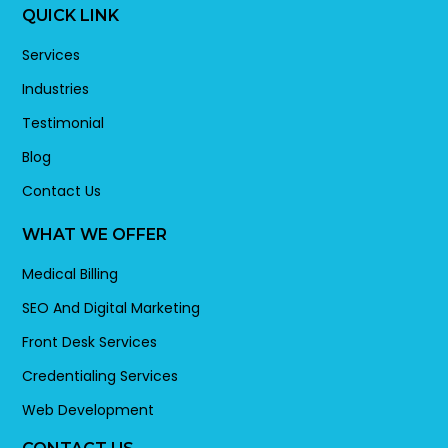
QUICK LINK
Services
Industries
Testimonial
Blog
Contact Us
WHAT WE OFFER
Medical Billing
SEO And Digital Marketing
Front Desk Services
Credentialing Services
Web Development